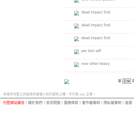
dead impact find
dead impact find
dead impact find
per test will
now other heavy
第
本城市刊登之內容為作者個人自行提供上傳，不代表 udn 立場。
刊登網站廣告
︱
關於我們
︱
常見問題
︱
服務條款
︱
著作權聲明
︱
隱私權聲明
︱
客服