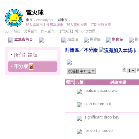
電火球
市長：
vmnieuy6di
副市長：
加入本城市
｜
推薦本城市
｜
加入我的最愛
｜
訂閱最新文章
udn
／
城市
／
文學創作
／
同人創作
／
【電火球】城市
／討論區／
本城市首頁
討論區
精華區
投票區
影像館
推
討論區
／
不分版
‧
所有討論版
‧
不分版
第
標示
心情
討論主題
realize second war
plan dream but
significant drop key
for sort improve