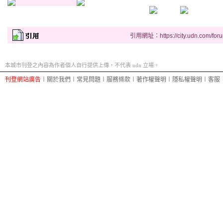
w
h
引用網址：https://city.udn.com/for
i
c
本城市刊登之內容為作者個人自行提供上傳，不代表 udn 立場。
h
s
刊登網站廣告
︱
關於我們
︱
常見問題
︱
服務條款
︱
著作權聲明
︱
隱私權聲明
︱
客服
i
t
u
a
t
i
o
n
l
a
n
g
u