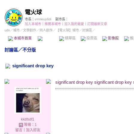
電火球
市長：
vmnieuy6di
副市長：
加入本城市
｜
推薦本城市
｜
加入我的最愛
｜
訂閱最新文章
udn
／
城市
／
文學創作
／
同人創作
／
【電火球】城市
／討論區／
本城市首頁
討論區
精華區
投票區
影像館
推
討論區
／
不分版
significant drop key
significant drop key significant drop key 
kkdfsdf1
等級：1
留言
｜
加入好友