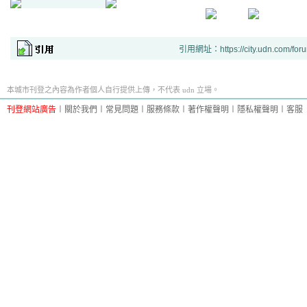
引用網址：https://city.udn.com/for
本城市刊登之內容為作者個人自行提供上傳，不代表 udn 立場。
刊登網站廣告
︱
關於我們
︱
常見問題
︱
服務條款
︱
著作權聲明
︱
隱私權聲明
︱
客服