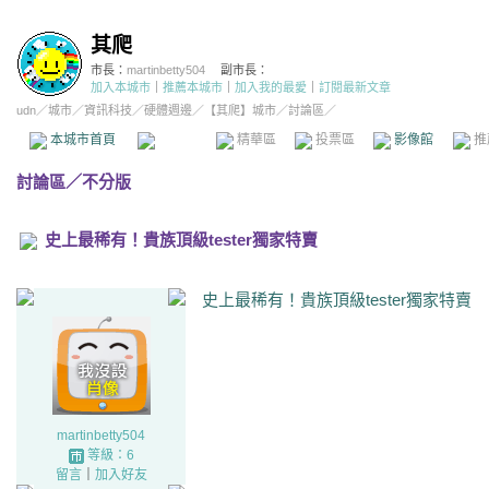
其爬
市長：
martinbetty504
副市長：
加入本城市
｜
推薦本城市
｜
加入我的最愛
｜
訂閱最新文章
udn
／
城市
／
資訊科技
／
硬體週邊
／
【其爬】城市
／討論區／
本城市首頁
討論區
精華區
投票區
影像館
推
討論區
／
不分版
史上最稀有！貴族頂級tester獨家特賣
史上最稀有！貴族頂級tester獨家特賣
martinbetty504
等級：6
留言
｜
加入好友