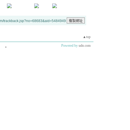
um/trackback.jsp?no=68683&aid=5484949
▲top
Powered by
udn.com