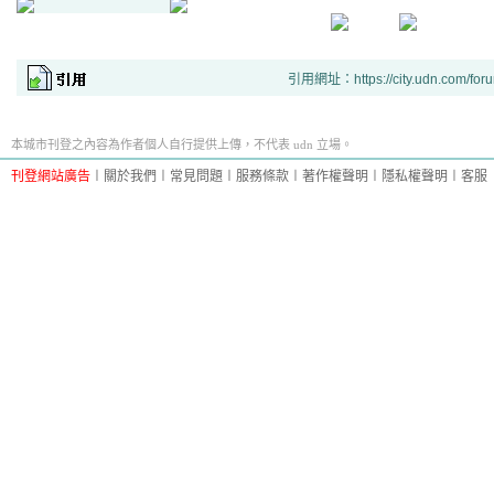
引用網址：https://city.udn.com/for
本城市刊登之內容為作者個人自行提供上傳，不代表 udn 立場。
刊登網站廣告
︱
關於我們
︱
常見問題
︱
服務條款
︱
著作權聲明
︱
隱私權聲明
︱
客服