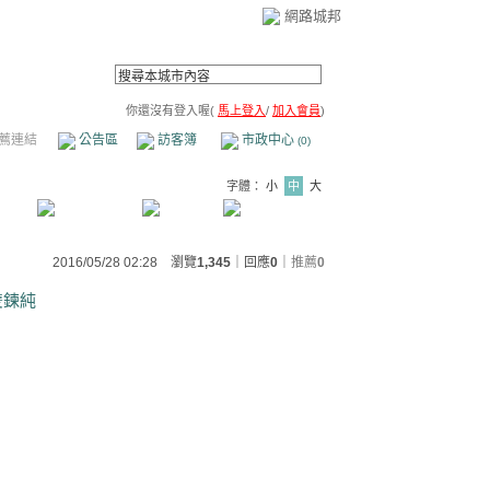
網路城邦
你還沒有登入喔(
馬上登入
/
加入會員
)
薦連結
公告區
訪客簿
市政中心
(0)
字體：
小
中
大
2016/05/28 02:28 瀏覽
1,345
｜回應
0
｜
推薦
0
愛心雙鍊純