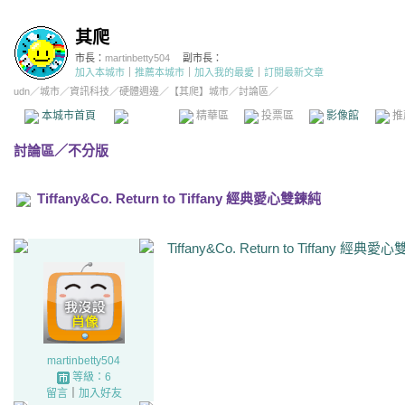
其爬
市長：
martinbetty504
副市長：
加入本城市
｜
推薦本城市
｜
加入我的最愛
｜
訂閱最新文章
udn
／
城市
／
資訊科技
／
硬體週邊
／
【其爬】城市
／討論區／
本城市首頁
討論區
精華區
投票區
影像館
推
討論區
／
不分版
Tiffany&Co. Return to Tiffany 經典愛心雙鍊純
Tiffany&Co. Return to Tiffany 經典
martinbetty504
等級：6
留言
｜
加入好友