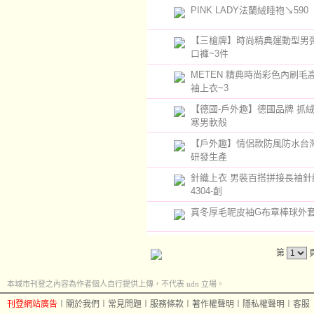
PINK LADY法蘭絨睡袍↘590
【三槍牌】時尚精典運動型男
口褲~3件
METEN 精典時尚彩色內刷毛
袖上衣~3
【德國-戶外趣】德國品牌 抓
寒男軟殼
【戶外趣】情侶款防風防水台
研發生產
針織上衣 男裝百搭拼接長袖針
4304-創
真冬厚毛呢皮袖G布章棒球外套
第
本城市刊登之內容為作者個人自行提供上傳，不代表 udn 立場。
刊登網站廣告
︱
關於我們
︱
常見問題
︱
服務條款
︱
著作權聲明
︱
隱私權聲明
︱
客服