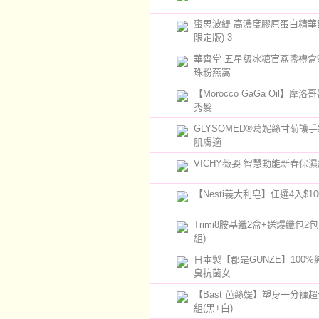
蜜思波緹 高濃度膠原蛋白精華
限定版) 3
華齊堂 五星級冰糖官燕盞禮盒
珠粉燕窩
【Morocco GaGa Oil】摩
秀髮
GLYSOMED®葛妮絲甘菊護手
肌膚適
VICHY薇姿 智慧動能新春保濕
【Nesti義大利皂】任選4入$10
Trimi8胺基纖2盒+送爆纖包2包 
組)
日本製【郡是GUNZE】100%
臭抗菌女
【Bast 芭絲媞】塑身一分褲超
組(黑+白)