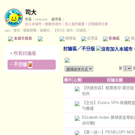
司大
市長：
vmiyuea
副市長：
加入本城市
｜
推薦本城市
｜
加入我的最愛
｜
訂閱最新文章
udn
／
城市
／
運動競賽
／
高爾夫
／
【司大】城市
／討論區／
本城市首頁
討論區
精華區
投票區
影像館
推
討論區
／
不分版
‧
所有討論版
‧
不分版
第
標示
心情
討論主題
【快速到貨】銀寶善存 膜衣錠
他命
【全台】Eunice SPA-綠纖輕
勻雕護
Elizabeth Arden 雅頓黃金
合60顆(
【買一送一】PENELOPI MO