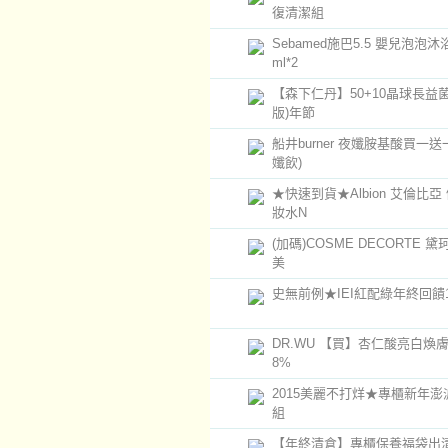
復清潔組
Sebamed施巴5.5 嬰兒泡泡沐浴
ml*2
【森下仁丹】50+10晶球長益菌
版)年節
船井burner 夜孅胺基酸買一送
孅飲)
★快速到貨★Albion 艾倫比亞
妝水N
(加碼)COSME DECORTE 黛
美
史無前例★IEI紅配綠年終回饋1
DR.WU 【買】杏仁酸亮白煥
8%
2015美麗不打烊★專櫃新年澎
組
【年終清倉】專櫃保養福袋出清