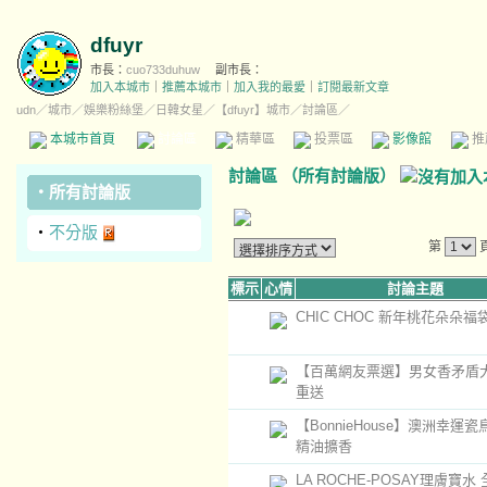
dfuyr
市長：
cuo733duhuw
副市長：
加入本城市
｜
推薦本城市
｜
加入我的最愛
｜
訂閱最新文章
udn
／
城市
／
娛樂粉絲堡
／
日韓女星
／
【dfuyr】城市
／討論區／
本城市首頁
討論區
精華區
投票區
影像館
推
討論區
（
所有討論版
）
‧
所有討論版
‧
不分版
第
標示
心情
討論主題
CHIC CHOC 新年桃花朵朵福
【百萬網友票選】男女香矛盾
重送
【BonnieHouse】澳洲幸運
精油擴香
LA ROCHE-POSAY理膚寶水