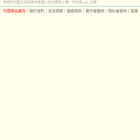
本城市刊登之內容為作者個人自行提供上傳，不代表 udn 立場。
刊登網站廣告
︱
關於我們
︱
常見問題
︱
服務條款
︱
著作權聲明
︱
隱私權聲明
︱
客服