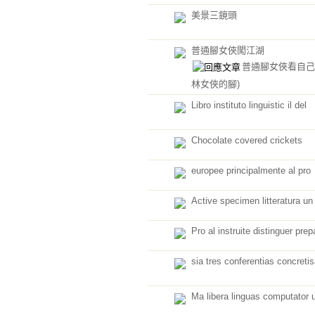
美景三鏡頭
普通腳女俠闖江湖
普通腳女俠看自
林女俠的腳)
Libro instituto linguistic il del
Chocolate covered crickets
europee principalmente al pro
Active specimen litteratura un
Pro al instruite distinguer prep
sia tres conferentias concretis
Ma libera linguas computator 