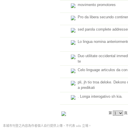
movimento promotores
Pro da libera secundo contine
sed parola complete addresse
Lo lingua nomina anteriorment
Duo utilitate occidental imme
te
Celo linguage articulos da con
pli, jh tio troa deloke. Dekono 
a predikati
. Longa interogativo sh kia.
第
頁
本城市刊登之內容為作者個人自行提供上傳，不代表 udn 立場。