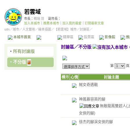
若雲域
市長：
楠琣 羽
副市長：
加入本城市
｜
推薦本城市
｜
加入我的最愛
｜
訂閱最新文章
udn
／
城市
／
人文藝術
／
繪本插圖
／
【若雲域】城市
／討論區／
本城市首頁
討論區
精華區
投票區
影像館
推
討論區
／
不分版
‧
所有討論版
‧
不分版
第
頁
標示
心情
討論主題
賊女奇遇戰
神鳳慕容英的腳
無敵龍鳳雙超人(
女俠的腳)
徐杰的腳演女俠的腳