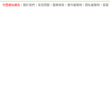
刊登網站廣告
︱
關於我們
︱
常見問題
︱
服務條款
︱
著作權聲明
︱
隱私權聲明
︱
客服