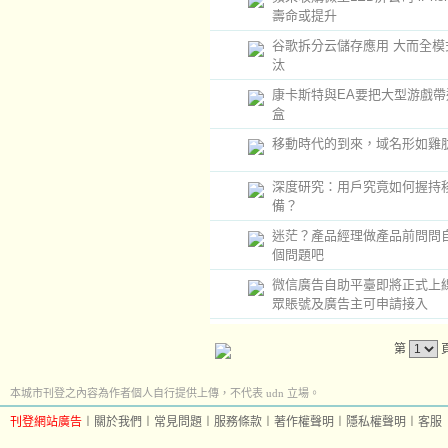
壽命或提升
谷歌拆分云儲存應用 大而全模
汰
康卡斯特與EA要把大型游戲帶
盒
移動時代的到來，域名形如雞
深度研究：用戶究竟如何握持
備？
迷茫？產品經理做產品前問問
個問題吧
微信廣告自助平臺即將正式上
眾賬號及廣告主可申請接入
第
本城市刊登之內容為作者個人自行提供上傳，不代表 udn 立場。
刊登網站廣告
︱
關於我們
︱
常見問題
︱
服務條款
︱
著作權聲明
︱
隱私權聲明
︱
客服