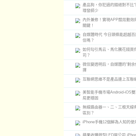
產品狗，你犯過的錯絕對不比“
理發師少
內外兼修！實現APP酷炫動效
關鍵！
自媒體時代 今日頭條能超越百
信嗎？
如何勾引馬云、馬化騰花錢買
司？
微信變透明后，自媒體的“剩余
擇
互聯網思維不是產品連上互聯
美智能手機市場Android-iOS
局更穩固
無線路由器一、二、三根天線
區別？
iPhone手機12個鮮為人知的
蘋果收購微型LED屏公司 iPho