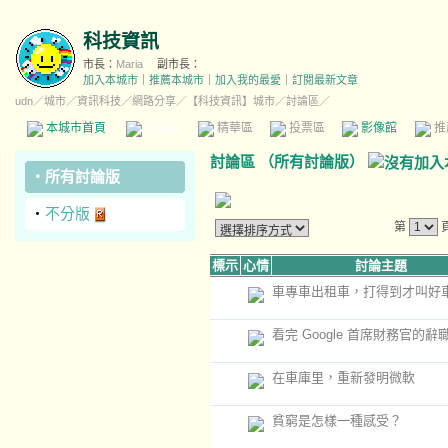
科技資訊
市長：
Maria
副市長：
加入本城市
｜
推薦本城市
｜
加入我的最愛
｜
訂閱最新文章
udn
／
城市
／
資訊科技
／
網路分享
／
【科技資訊】城市
／討論區／
本城市首頁
討論區
精華區
投票區
影像館
推
討論區
（
所有討論版
）
‧
所有討論版
‧
不分版
第
標示
心情
討論主題
車專車出租車，打得到才叫好
看完 Google 首席財務官的辭
在車庫里，重新發明微軟
貧窮是怎樣一種感受？