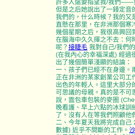
許多人還要指望我/我們—
但是之后她說出了一錘定音
我們的，什么時候？我的又
直懸在那里，在非洲那個寒
幾個星期之后，我很高興回
在腦海中久久揮之不去：何
呢？
接睫毛
我對自己/我們
(在我內心的幸福深處) 經
出了幾個簡單淺顯的結論：
一、孩子們已經不在身邊。
正在非洲的某家創業公司工
出色的年輕人。這里大部分
可思議的母親。真的是不可
說，面包車包裝的麥圈 (Che
晚看護、早上六點的冰球訓
了。沒有人在等我們照顧他
二、今年夏天我將完成自己 25
數據) 近乎不間斷的工作。