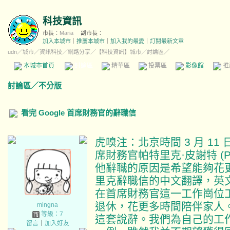
科技資訊
市長：
Maria
副市長：
加入本城市
｜
推薦本城市
｜
加入我的最愛
｜
訂閱最新文章
udn
／
城市
／
資訊科技
／
網路分享
／
【科技資訊】城市
／討論區／
本城市首頁
討論區
精華區
投票區
影像館
推
討論區
／
不分版
看完 Google 首席財務官的辭職信
虎嗅注：北京時間 3 月 1
席財務官帕特里克·皮謝特 (Patr
他辭職的原因是希望能夠花
里克辭職信的中文翻譯，英
在首席財務官這一工作崗位
退休，花更多時間陪伴家人
mingna
等級：7
這套說辭。我們為自己的工
留言
｜
加入好友