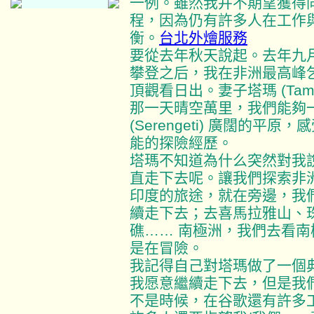
一例。雖然我并不期望獲得
程，因為仍有許多人在工作
衡。
台北外燴服務
要從去年秋天說起。去年九
攀登之后，我在非洲最高峰乞力馬扎羅
頂觀看日出。妻子塔瑪 (Ta
那一天晴空萬里，我們能夠
(Serengeti) 廣闊的
能的探險經歷。
塔瑪不知道為什么突然對我
直走下去呢。讓我們探索非
印度的旅途，就在旁邊，我
續走下去；去喜馬拉雅山、
礁…… 南極洲，我們去看南
是在冒險。
我記得自己對塔瑪做了一個典
我愿意繼續走下去，但是我
不是時候，在谷歌還有許多