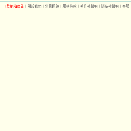
刊登網站廣告
︱
關於我們
︱
常見問題
︱
服務條款
︱
著作權聲明
︱
隱私權聲明
︱
客服