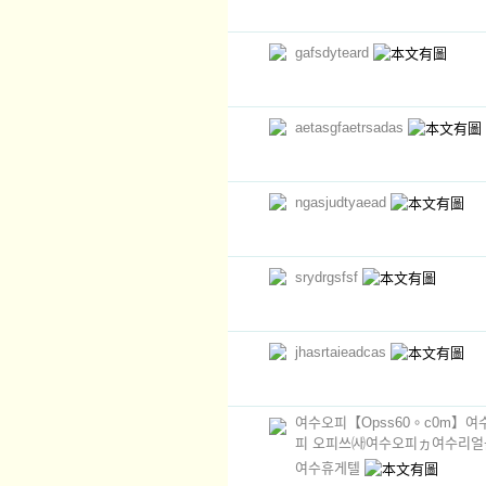
gafsdyteard
aetasgfaetrsadas
ngasjudtyaead
srydrgsfsf
jhasrtaieadcas
여수오피【Opss60。c0m】
피 오피쓰㈔여수오피ヵ여수리얼
여수휴게텔