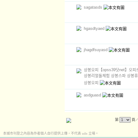
sagatasds
hgasdtyaed
jhagdfsuyasd
상봉오피【opss39닷net】오
상봉리얼돌체험 상봉스파 상봉
상봉오피
asdguasd
第
頁
本城市刊登之內容為作者個人自行提供上傳，不代表 udn 立場。