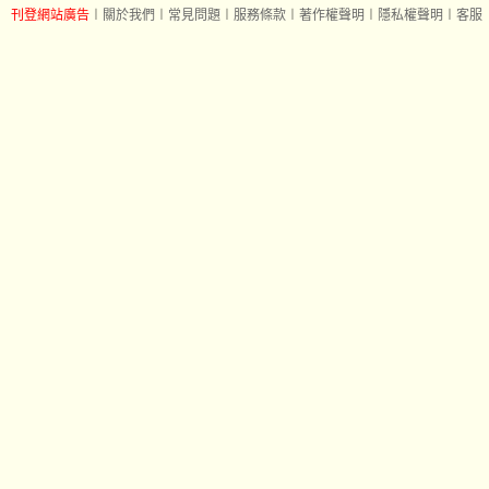
刊登網站廣告
︱
關於我們
︱
常見問題
︱
服務條款
︱
著作權聲明
︱
隱私權聲明
︱
客服