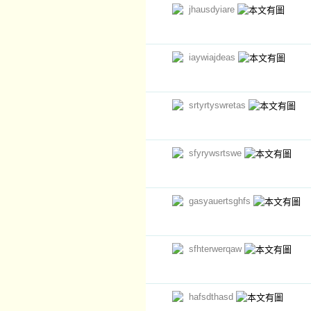
jhausdyiare
iaywiajdeas
srtyrtyswretas
sfyrywsrtswe
gasyauertsghfs
sfhterwerqaw
hafsdthasd