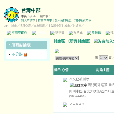
台灣中部
市長：
girafa
副市長：
加入本城市
｜
推薦本城市
｜
加入我的最愛
｜
訂閱最新文章
udn
／
城市
／
情感交流
／
交友聯誼
／
【台灣中部】城市
／討論區／
本城市首頁
討論區
精華區
投票區
影像館
推
討論區
（
所有討論版
）
‧
所有討論版
‧
不分版
第
頁
標示
心情
討論主題
本文已被刪除
西門町外送茶LINE
町叫小姐/台北外送茶/西門町
(9b6744ae)
ㅇㄴㄿㅁㅋ