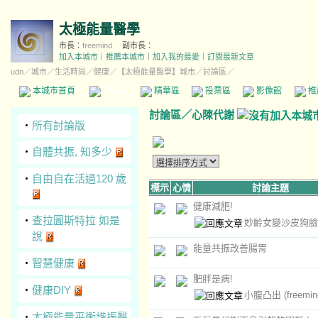
太極能量醫學
市長：
freemind
副市長：
加入本城市
｜
推薦本城市
｜
加入我的最愛
｜
訂閱最新文章
udn
／
城市
／
生活時尚
／
健康
／
【太極能量醫學】城市
／討論區／
本城市首頁
討論區
精華區
投票區
影像館
推
討論區
／
心陳代謝
‧
所有討論版
‧
自體共振, 知多少
‧
自由自在活過120 歲
標示
心情
討論主題
健康減肥!
‧
查拉圖斯特拉 如是
妙齡女變沙皮狗
說
能量共振改善腸胃
‧
智慧健康
肥胖是病!
‧
健康DIY
小腹凸出
(freemin
‧
太極能量平衡諧振醫