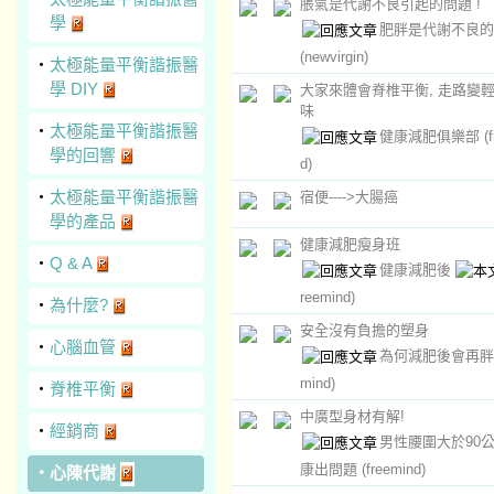
脹氣是代謝不良引起的問題 !
學
肥胖是代謝不良的
(newvirgin)
‧
太極能量平衡諧振醫
學 DIY
大家來體會脊椎平衡, 走路變
味
‧
太極能量平衡諧振醫
健康減肥俱樂部
(
學的回響
d)
‧
太極能量平衡諧振醫
宿便---->大腸癌
學的產品
健康減肥瘦身班
‧
Q & A
健康減肥後
reemind)
‧
為什麼?
安全沒有負擔的塑身
‧
心腦血管
為何減肥後會再胖
mind)
‧
脊椎平衡
中廣型身材有解!
‧
經銷商
男性腰圍大於90公
康出問題
(freemind)
‧
心陳代謝