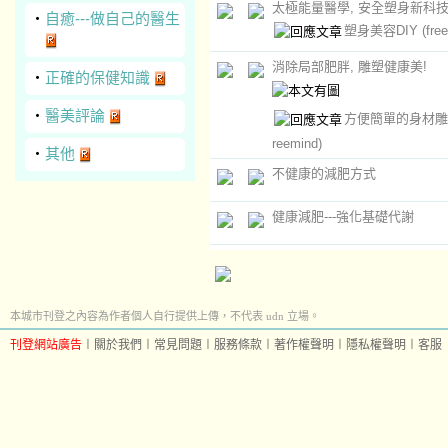
太極能量醫學, 安全塑身新科技
‧
自癒---做自己的醫生
塑身美容DIY
(fre
消除局部肥胖, 雕塑健康美!
‧
正確的保健知識
‧
醫美評論
方便簡單的身材雕
reemind)
‧
其他
不健康的減肥方式
健康減肥---強化基礎代謝
本城市刊登之內容為作者個人自行提供上傳，不代表 udn 立場。
刊登網站廣告
︱
關於我們
︱
常見問題
︱
服務條款
︱
著作權聲明
︱
隱私權聲明
︱
客服