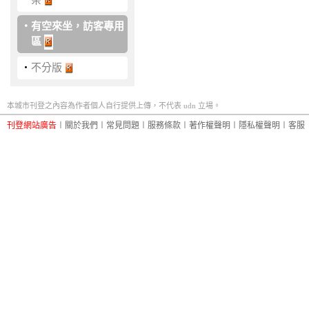
‧
有空來坐，訪客專用
區
‧
不分版
本城市刊登之內容為作者個人自行提供上傳，不代表 udn 立場。
刊登網站廣告
︱
關於我們
︱
常見問題
︱
服務條款
︱
著作權聲明
︱
隱私權聲明
︱
客服