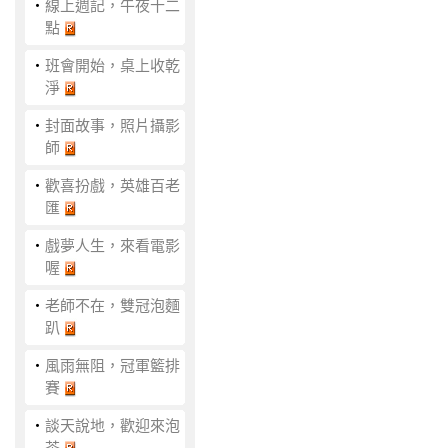
‧
線上週記，午夜十二
點
‧
班會開始，桌上收乾
淨
‧
封面故事，照片攝影
師
‧
歡喜扮戲，英雄百老
匯
‧
戲夢人生，來看電影
喔
‧
老師不在，雙冠泡麵
趴
‧
風雨無阻，冠軍籃排
賽
‧
談天說地，歡迎來泡
茶