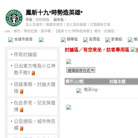
鳳新十九*時勢造英雄*
市長：
如朕親臨
副市長：
加入本城市
｜
推薦本城市
｜
加入我的最愛
｜
訂閱最新文章
udn
／
城市
／
學校社團
／
高中職
／
【鳳新十九*時勢造英雄*】城市
／討論區／
本城市首頁
討論區
精華區
投票區
影像館
推
討論區
／
有空來坐，訪客專用區
‧
所有討論版
‧
日出東方唯我小立神
教不敗!!
標示
心情
討論主題
‧
班級事務，討論大雜
喝茶ing~
燴
‧
在此參見，兒女英雄
傳
‧
公告通知，城市佈告
欄