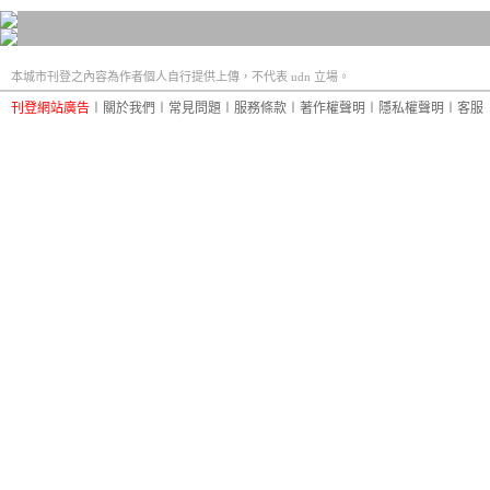
本城市刊登之內容為作者個人自行提供上傳，不代表 udn 立場。
刊登網站廣告
︱
關於我們
︱
常見問題
︱
服務條款
︱
著作權聲明
︱
隱私權聲明
︱
客服