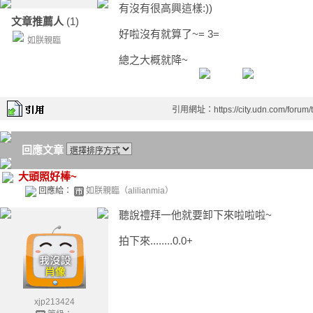
有沒有很高興這樣:))
文章推薦人
(1)
好啦沒有就算了~= 3=
如朕親臨
總之大概就降~
引用網址：https://city.udn.com/forum
回應文章
大頭照好棒~
回應給：
如朕親臨（alilianmia）
聽說禮拜一他就要卸下來啦啦啦~
拍下來........0.0+
xjp213424