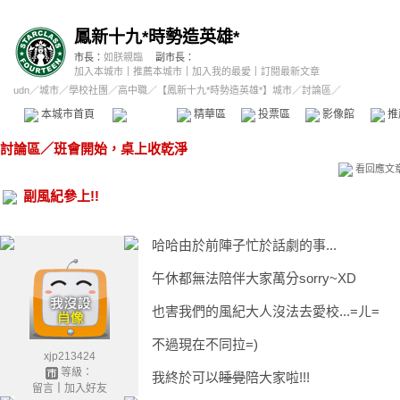
鳳新十九*時勢造英雄*
市長：
如朕親臨
副市長：
加入本城市
｜
推薦本城市
｜
加入我的最愛
｜
訂閱最新文章
udn
／
城市
／
學校社團
／
高中職
／
【鳳新十九*時勢造英雄*】城市
／討論區／
本城市首頁
討論區
精華區
投票區
影像館
推
討論區
／
班會開始，桌上收乾淨
看回應文
副風紀參上!!
哈哈由於前陣子忙於話劇的事...
午休都無法陪伴大家萬分sorry~XD
也害我們的風紀大人沒法去愛校...=ㄦ=
不過現在不同拉=)
xjp213424
等級：
我終於可以
睡覺
陪大家啦!!!
留言
｜
加入好友