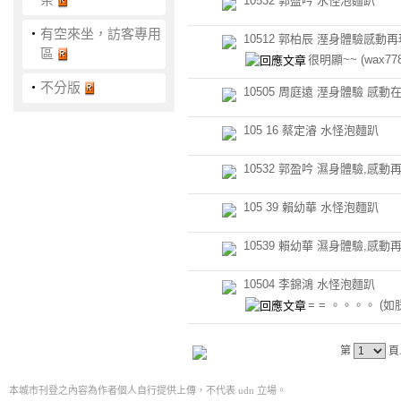
10532 郭盈吟 水怪泡麵趴
‧
有空來坐，訪客專用
10512 郭柏辰 溼身體驗感動再
區
很明顯~~
(wax77
‧
不分版
10505 周庭遠 溼身體驗 感動
105 16 蔡定濬 水怪泡麵趴
10532 郭盈吟 濕身體驗,感動
105 39 賴幼華 水怪泡麵趴
10539 賴幼華 濕身體驗,感動
10504 李錦鴻 水怪泡麵趴
= = 。。。。
(如
第
頁
本城市刊登之內容為作者個人自行提供上傳，不代表 udn 立場。