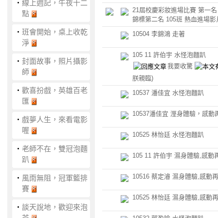
‧
線上週記，午夜十二
21屆校慶彩妝進場比賽 第一名
點
錦標第二名 105班 熱血進場影
‧
班會開始，桌上收乾
10504 李錦鴻 走著
淨
105 11 許伯宇 水怪泡麵趴
‧
封面故事，照片攝影
我要收驚
師
朕親臨)
‧
歡喜扮戲，英雄百老
10537 潘佳宜 水怪泡麵趴
匯
10537潘佳宜 溼身體驗，感動
‧
戲夢人生，來看電影
喔
10525 林怡廷 水怪泡麵趴
‧
老師不在，雙冠泡麵
105 11 許伯宇 濕身體驗,感動
趴
10516 蔡定濬 濕身體驗,感動
‧
風雨無阻，冠軍籃排
賽
10525 林怡廷 濕身體驗,感動
‧
談天說地，歡迎來泡
茶