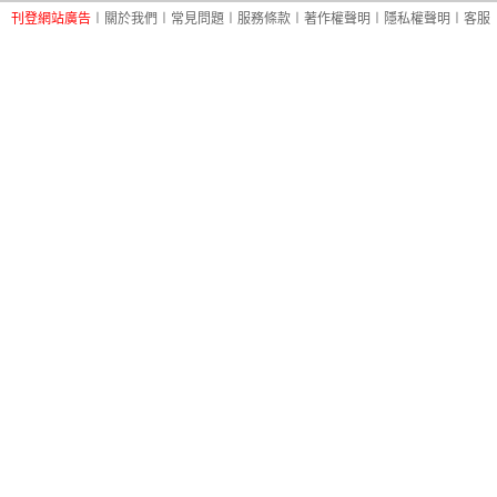
刊登網站廣告
︱
關於我們
︱
常見問題
︱
服務條款
︱
著作權聲明
︱
隱私權聲明
︱
客服