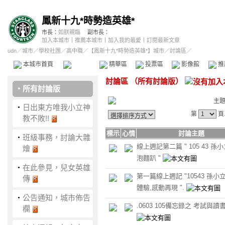
鳳新十九*時勢造英雄*
市長：
如朕親臨
副市長：
加入本城市
｜
推薦本城市
｜
加入我的最愛
｜
訂閱最新文章
udn
／
城市
／
學校社團
／
高中職
／
【鳳新十九*時勢造英雄*】城市
／討論區／
本城市首頁
討論區
精華區
投票區
影像館
推
討論區
（
所有討論版
）
‧
所有討論版
主
‧
日出東方唯我小立神
第
頁
教不敗!!
標示
心情
討論主題
‧
班級事務，討論大雜
線上週記第二篇 " 105 43 孫
燴
泡麵趴 "
‧
在此參見，兒女英雄
第一篇線上週記 "10543 孫小
傳
體驗,感動再現 ".
‧
公告通知，城市佈告
.0603 105備忘錄之 考試與讀
欄