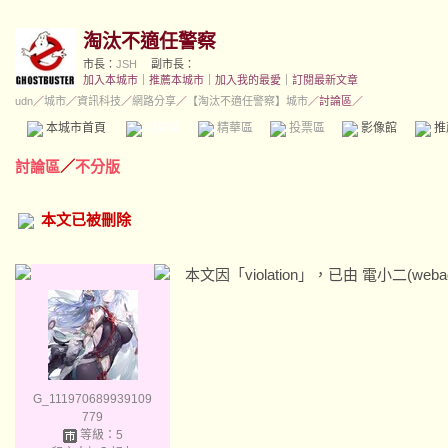
淘汰不適任警察
市長：
JSH
副市長：
加入本城市
｜
推薦本城市
｜
加入我的最愛
｜
訂閱最新文章
udn
／
城市
／
資訊科技
／
網路分享
／
【淘汰不適任警察】城市
／討論區／
本城市首頁
討論區
精華區
投票區
影像館
推
討論區
／
不分版
本文已被刪除
本文因「violation」，已由 電小二(weba
G_111970689939109
779
等級：5