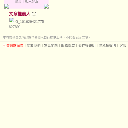
留言
｜
加入好友
文章推薦人
(1)
G_101629421775
627891
本城市刊登之內容為作者個人自行提供上傳，不代表 udn 立場。
刊登網站廣告
︱
關於我們
︱
常見問題
︱
服務條款
︱
著作權聲明
︱
隱私權聲明
︱
客服