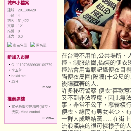
城市小檔案
建城：2011/06/29
市民：4
訪客：51,422
文章：121
推薦：
0
活力：0.0
市民名單
黑名單
在台灣不用怕,公共場所、
新加入市民
控、制服站崗,偽裝的便衣透
‧
G_111970689939109779
控站會用電腦記錄便衣目視
‧
李玉芳
瞄便衣周圍(隔牆)十公尺
‧
bokki.me
‧
JSH
後隱藏著的人.
more...
許多秘密警察“便衣”喜歡
又不到非法程度，因此無
推薦連結
事，非常不公平，惡霸橫
‧
電子騷擾控制精神(腦控、
便衣、線民有男女老少、
洗腦) Mind contral
more...
一群人成群結黨.....,
流浪漢裝的很可憐樣子的人...