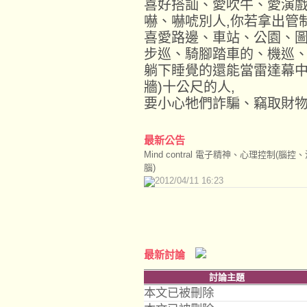
喜好搭訕、愛吹牛、愛演
嚇、嚇唬別人,你若拿出管
喜愛路邊、車站、公園、
步巡、騎腳踏車的、機巡、開計
躺下睡覺的還能當雷達幕中
牆)十公尺的人,
要小心牠們詐騙、竊取財
最新公告
Mind contral 電子精神、心理控制(腦控
腦)
2012/04/11 16:23
最新討論
討論主題
本文已被刪除