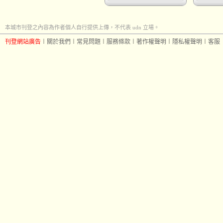
本城市刊登之內容為作者個人自行提供上傳，不代表 udn 立場。
刊登網站廣告
︱
關於我們
︱
常見問題
︱
服務條款
︱
著作權聲明
︱
隱私權聲明
︱
客服