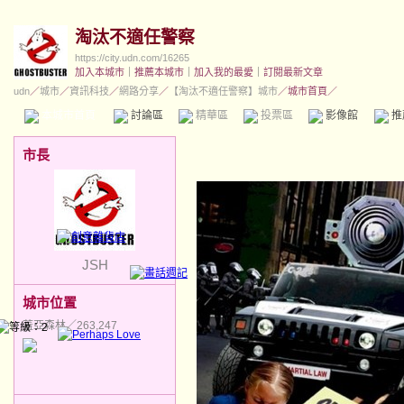
淘汰不適任警察
https://city.udn.com/16265
加入本城市
｜
推薦本城市
｜
加入我的最愛
｜
訂閱最新文章
udn
／
城市
／
資訊科技
／
網路分享
／
【淘汰不適任警察】城市
／城市首頁／
本城市首頁
討論區
精華區
投票區
影像館
推
市長
JSH
城市位置
蓋亞森林／263,247