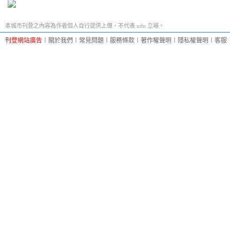
本城市刊登之內容為作者個人自行提供上傳，不代表 udn 立場。
刊登網站廣告
︱
關於我們
︱
常見問題
︱
服務條款
︱
著作權聲明
︱
隱私權聲明
︱
客服