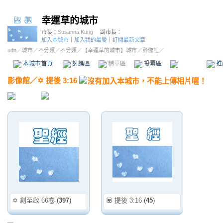
幸運草的城市
市長：
Susanna Kung
副市長：
加入本城市
｜
加入我的最愛
｜
訂閱最新文章
udn
／
城市
／
不分類
／
不分類
／
【幸運草的城市】城市
／影像館／
本城市首頁
討論區
精華區
投票區
影像館
推
影像館
／
✡️ 提後 3:16
✡️ 創至啟 66卷
(
397
)
💟 提後 3:16
(
45
)