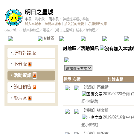
明日之星城
市長：
洪小欣
副市長：
神盾巡洋艦小鋒號
加入本城市
｜
推薦本城市
｜
加入我的最愛
｜
訂閱最新文章
udn
／
城市
／
娛樂粉絲堡
／
電視
／
【明日之星城】城市
／討論區／
本城市首頁
討論區
精華區
投票區
影像館
推
討論區
／
活動資訊
‧
所有討論版
‧
不分版
‧
活動資訊
標示
心情
討論主題
‧
節目預告
【活動】蔡佳麟
2019/02/23台南
‧
影片區
艦小鋒號)
【活動】張文綺
2019/02/16台中
艦小鋒號)
【活動】廖婉君