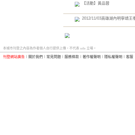
【活動】黃品蓉
2012/11/03高雄湖內明寧靖王
本城市刊登之內容為作者個人自行提供上傳，不代表 udn 立場。
刊登網站廣告
︱
關於我們
︱
常見問題
︱
服務條款
︱
著作權聲明
︱
隱私權聲明
︱
客服