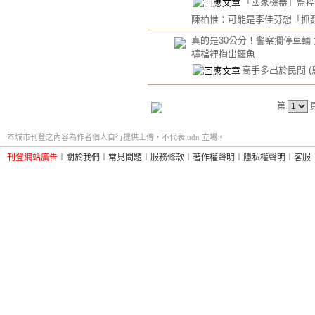
「國家機器」監控
陳柏惟：可能是李佳芬想「抓
真的是30公分！警察攔停車輛
褲檔裡掏出鱷魚
高手多出於民間
(
第
本城市刊登之內容為作者個人自行提供上傳，不代表 udn 立場。
刊登網站廣告
︱
關於我們
︱
常見問題
︱
服務條款
︱
著作權聲明
︱
隱私權聲明
︱
客服