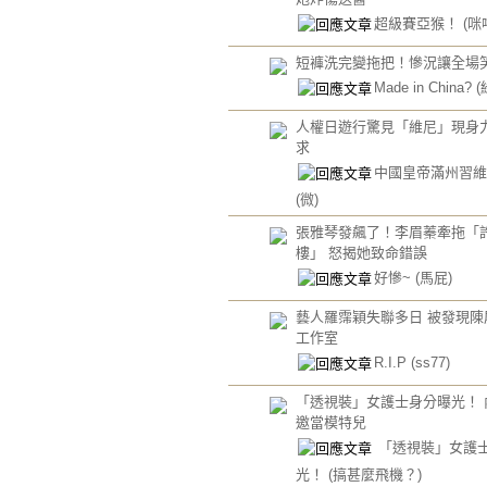
超級賽亞猴！
(咪
短褲洗完變拖把！慘況讓全場
Made in China?
(
人權日遊行驚見「維尼」現身
求
中國皇帝滿州習維
(微)
張雅琴發飆了！李眉蓁牽拖「
樓」 怒揭她致命錯誤
好慘~
(馬屁)
藝人羅霈穎失聯多日 被發現陳
工作室
R.I.P
(ss77)
「透視裝」女護士身分曝光！ 
邀當模特兒
「透視裝」女護
光！
(搞甚麼飛機？)