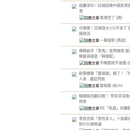
逃離深圳！封城前晚中國民眾
港
香港完了
(微)
可憐哪！范瑋琪大小S不演了 
國現況
一萬個耶
(馬屁)
傳韓副手「黑馬」是周錫瑋 藍
聲最高還是「韓張配」
不賄選就不會選
(
歐陽娜娜「愛祖國」糗了！「
人鳥...尷尬閃退
愛祖國
(俞ck)
韓國瑜別翻白眼！ 李佳芬深夜
熟男
RE「抓姦」好難
李佳芬與「男性友人」十指緊扣
照片引網熱議