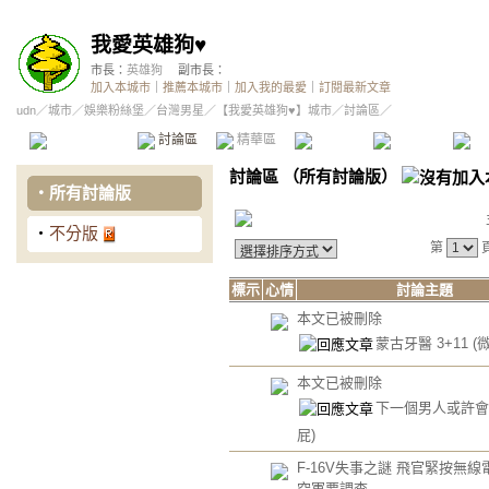
我愛英雄狗♥
市長：
英雄狗
副市長：
加入本城市
｜
推薦本城市
｜
加入我的最愛
｜
訂閱最新文章
udn
／
城市
／
娛樂粉絲堡
／
台灣男星
／
【我愛英雄狗♥】城市
／討論區／
本城市首頁
討論區
精華區
投票區
影像館
推
討論區
（
所有討論版
）
‧
所有討論版
‧
不分版
第
標示
心情
討論主題
本文已被刪除
蒙古牙醫 3+11
(微
本文已被刪除
下一個男人或許
屁)
F-16V失事之謎 飛官緊按無
空軍要調查