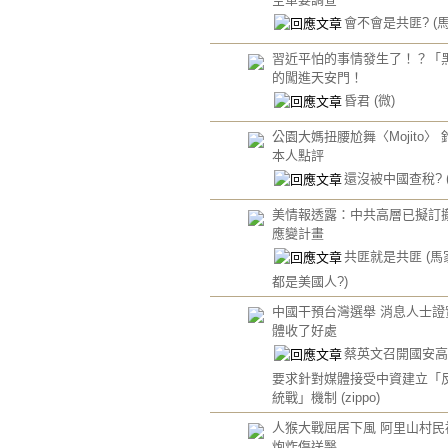
會不會是共匪?
(
習近平怕的事情發生了！？「
的闖進天安門！
昏君
(微)
公園大媽扭腰尬舞〈Mojito〉
本人點評
還沒被中國查稅?
美情報透露：中共高層已擬訂
應變計畫
共匪就是共匪
(
都是美國人?)
中國干預台灣選舉 消息人士證實
體收了好處
蔡英文召開國安
要求針對媒體接受中資建立「
統戰」機制
(zippo)
人猴大戰屈居下風 阿里山村民
炮炸傷送醫