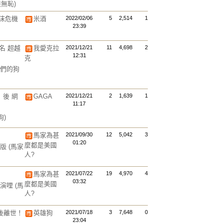
無恥)
沫危機
米酒
2022/02/06
5
2,514
1
23:39
名 超越
我愛克拉
2021/12/21
11
4,698
2
12:31
克
們的狗
後 網
GAGA
2021/12/21
2
1,639
1
11:17
狗)
馬家為甚
2021/09/30
12
5,042
3
01:20
麼都是美國
洗版
(馬家
人?
馬家為甚
2021/07/22
19
4,970
4
03:32
麼都是美國
還演哩
(馬
人?
後離世！
英雄狗
2021/07/18
3
7,648
0
23:04