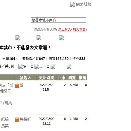
網路城邦
你還沒有登入喔(
馬上登入
/
加入會員
)
薦連結
公告區
訪客簿
市政中心
(0)
主題
104
、回覆
543
／共
647
｜瀏覽
163,450
｜推薦
833
頁／共6頁
發起人
更新時間
回應
瀏覽
推薦
網友「鬧
微
2022/02/22
2
5,360
0
21:54
：他牙齒
?
(可樂
字應驗
將將好
2022/02/09
8
2,450
2
12:12
 馬英