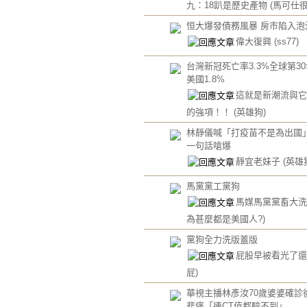
九：18趴是歷史產物
(馬可仕很
恒大爆發債務風暴 房市陷入泡
偉大復興
(ss77)
台灣新冠死亡率3.3%全球第30
美國1.8%
這就是新潮流與它
的強項！！
(英雄狗)
林靜儀喊「打疫苗不是為出國」
一句話嗆爆
靜宜老妹子
(英雄
馬黨黨工黨狗
馬媒馬黨黨畜大
為甚麼都是美國人?)
黨狗全力洗版蓋版
屁股早被看光了
屁)
華視主播林彥汝70歲婆婆確診
悲痛「連CT值都驗不到」