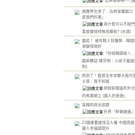
武林絕學啊~~
(
張雅琴也哭了…台商家屬脫口
是我們的事」
為什麼可以不經門
濫發健保特殊用藥呢?
(米酒)
尷尬！ 被年輕人狂嫌棄...韓
漸變得微妙
「你很韓國瑜ㄟ..
園新髒話 陳芳明：小孩子最
狗)
抓到了！藍營去年攻擊大阪代表
士葆：我不知道
用假新聞逼死外交
的馬黨網工
(路人的爸爸)
吳韓的政治習題
外界「幹聲連連
22國連署撻伐沒人權 中國竟
疆人幸福感提升