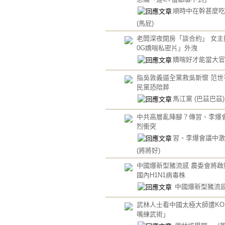
順時中在幹甚麼吃的
(馬屁)
老闆深夜開房「談合約」 女主播
0G嬌喘私密片」外洩
嬌喘好才能當大
指吳敦義逼全黨救吳斯懷 范世
民黨恐陪葬
馬江黨
(巴茲巴茲)
中共高層亂陣腳？傳習、李爆
烈衝突
習、李爆會議中激
(將將好)
中國爆新型豬流感 農委會將啟
國內H1N1病毒株
中國爆新型豬流
武林人士看中國太極大師遭KO
嘴練武術」