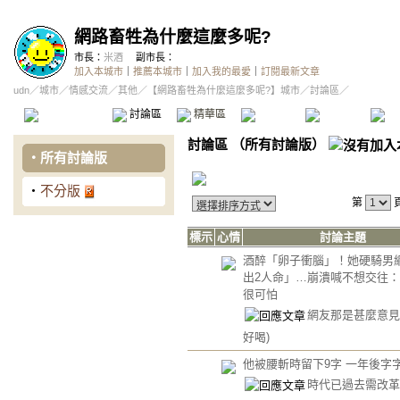
網路畜牲為什麼這麼多呢?
市長：
米酒
副市長：
加入本城市
｜
推薦本城市
｜
加入我的最愛
｜
訂閱最新文章
udn
／
城市
／
情感交流
／
其他
／
【網路畜牲為什麼這麼多呢?】城市
／討論區／
本城市首頁
討論區
精華區
投票區
影像館
推
討論區
（
所有討論版
）
‧
所有討論版
‧
不分版
第
標示
心情
討論主題
酒醉「卵子衝腦」！她硬騎男
出2人命」…崩潰喊不想交往
很可怕
網友那是甚麼意見
好喝)
他被腰斬時留下9字 一年後字
時代已過去需改革