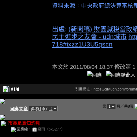
資料來源：中央政府總決算審核
出處:
(新聞稿) 財團減稅當政
民主進步之友會 - udn城市
ht
718#ixzz1U3U5qscn
本文於
2011/08/04 18:37 修改第 1
引用網址：https://city.udn.com/forum
第
頁／共8頁
回應文章
市長是真知灼見
回應給：
泉雨（bk5277）