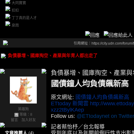
大同寶寶
扣扣
丁丁真的是人才
泉雨
引用網址：https://city.udn.com/forum
負債暴增、國庫掏空、產業與年青人都出走了
負債暴增、國庫掏空、產業與
國債鐘人均負債飆新高 
原文網址:
國債鐘人均負債飆新高 3年增
ETtoday 新聞雲
http://www.ettoda
xzz2tBylKAep
英雄狗
等級：8
Follow us:
@ETtodaynet on Twitte
留言
｜
加入好友
記者蔡怡杼／台北報導
受到年底以及年關前例行性支出影響
文章推薦人
(4)