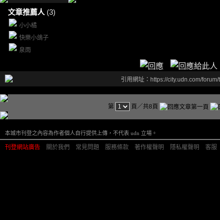
文章推薦人
(3)
小小橘
快樂小鴿子
泉雨
引用網址：https://city.udn.com/forum
第
頁／共8頁
本城市刊登之內容為作者個人自行提供上傳，不代表 udn 立場。
刊登網站廣告
︱
關於我們
︱
常見問題
︱
服務條款
︱
著作權聲明
︱
隱私權聲明
︱
客服