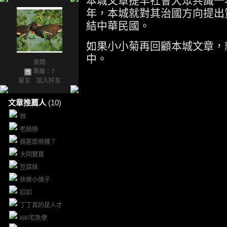
本城文章提早社會大眾共識一
年，本城就對其治國方向提出
結中華民國。
如果小小菊再回顧本城文章，
中。
泉雨
等級：7
留言
｜
加入好友
文章推薦人
(10)
微
老綠綠
搞甚麼飛機？
大同寶寶
豆腐妹
快樂小鴿子
扣扣
丁丁真的是人才
kiki宅急便