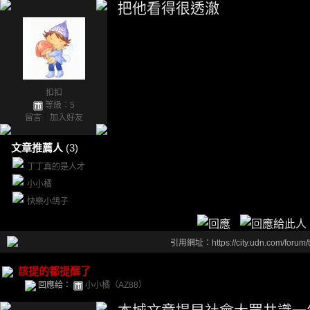
把他看得很透澈
扣扣
等級：5
留言
｜
加入好友
文章推薦人
(3)
丁丁真的是人才
小小橘
快樂小鴿子
引用網址：https://city.udn.com/forum
該提的都提醒了
回應給：
小小橘（AZ88）