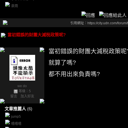
泉雨
引用網址：https://city.udn.com/forum
當初錯誤的財團大減稅政策呢?
當初錯誤的財團大減稅政策呢
就算了嗎?
都不用出來負責嗎?
we do
等級：5
留言
｜
加入好友
文章推薦人
(6)
jump5
嘻嘻嘻