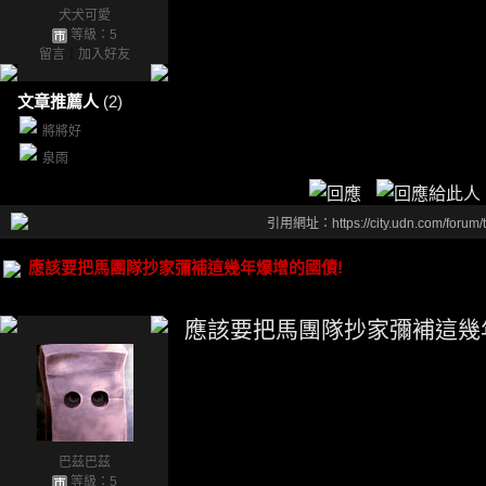
犬犬可愛
等級：5
留言
｜
加入好友
文章推薦人
(2)
將將好
泉雨
引用網址：https://city.udn.com/forum
應該要把馬團隊抄家彌補這幾年爆增的國債!
應該要把馬團隊抄家彌補這幾
巴茲巴茲
等級：5