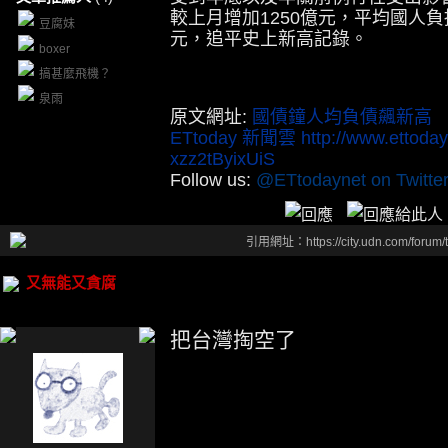
較上月增加1250億元，平均國人負擔
豆腐妹
元，追平史上新高記錄。
boxer
搞甚麼飛機？
泉雨
原文網址:
國債鐘人均負債飆新高 3年增
ETtoday 新聞雲
http://www.ettoda
xzz2tByixUiS
Follow us:
@ETtodaynet on Twitte
引用網址：https://city.udn.com/forum
又無能又貪腐
把台灣掏空了