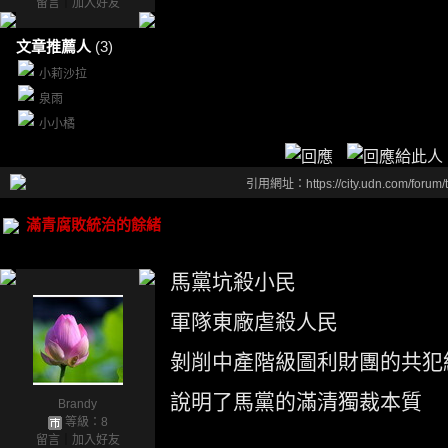
留言
｜
加入好友
文章推薦人
(3)
小莉沙拉
泉雨
小小橘
引用網址：https://city.udn.com/forum
滿青腐敗統治的餘緒
馬黨坑殺小民
軍隊東廠虐殺人民
剝削中產階級圖利財團的共犯
說明了馬黨的滿清獨裁本質
Brandy
等級：8
留言
｜
加入好友