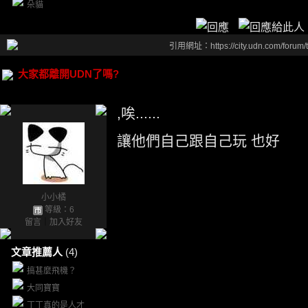
朵貓
引用網址：https://city.udn.com/forum
大家都離開UDN了嗎?
,唉......
讓他們自己跟自己玩 也好
小小橘
等級：6
留言
｜
加入好友
文章推薦人
(4)
搞甚麼飛機？
大同寶寶
丁丁真的是人才