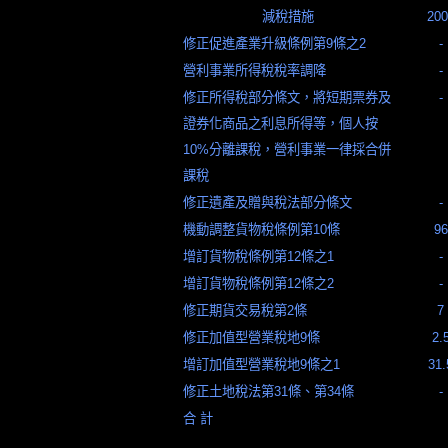
減稅措施
200
修正促進產業升級條例第9條之2
-
營利事業所得稅稅率調降
-
修正所得稅部分條文，將短期票券及
-
證券化商品之利息所得等，個人按
10%分離課稅，營利事業一律採合併
課稅
修正遺產及贈與稅法部分條文
-
機動調整貨物稅條例第10條
96
增訂貨物稅條例第12條之1
-
增訂貨物稅條例第12條之2
-
修正期貨交易稅第2條
7
修正加值型營業稅地9條
2.
增訂加值型營業稅地9條之1
31.
修正土地稅法第31條、第34條
-
合
計