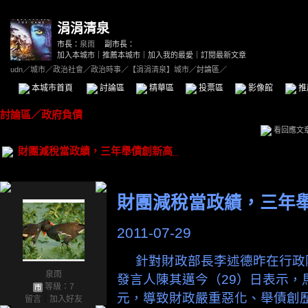
涓涓清泉
市長：
泉雨
副市長：
加入本城市
｜
推薦本城市
｜
加入我的最愛
｜
訂閱最新文章
udn
／
城市
／
政治社會
／
政治時事
／
【涓涓清泉】城市
／討論區／
本城市首頁
討論區
精華區
投票區
影像館
推
討論區
／
政府負債
看回應文
財團減稅當政績，三年舉債創新高_
財團減稅當政績，三年
2011-07-29
針對財政部長李述德昨在行政
泉雨
發言人陳其邁今（29）日表示，
等級：7
元，導致財政嚴重惡化、舉債創
留言
｜
加入好友