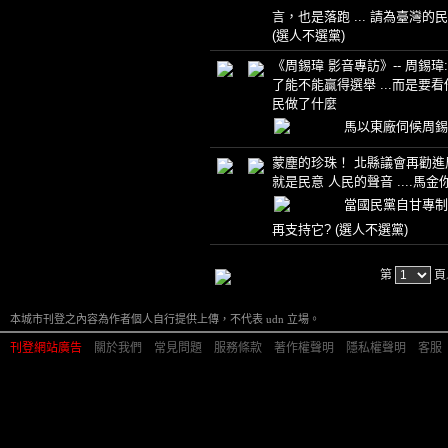
言，也是落跑 ... 請為臺灣的
(選人不選黨)
《周錫瑋 影音專訪》-- 周錫瑋
了能不能贏得選舉 ...而是要
民做了什麼
馬以東廠伺候周
蒙塵的珍珠！ 北縣議會再勸進周錫
就是民意 人民的聲音 ....馬
當國民黨自甘專制
再支持它?
(選人不選黨)
第
頁
本城市刊登之內容為作者個人自行提供上傳，不代表 udn 立場。
刊登網站廣告
︱
關於我們
︱
常見問題
︱
服務條款
︱
著作權聲明
︱
隱私權聲明
︱
客服