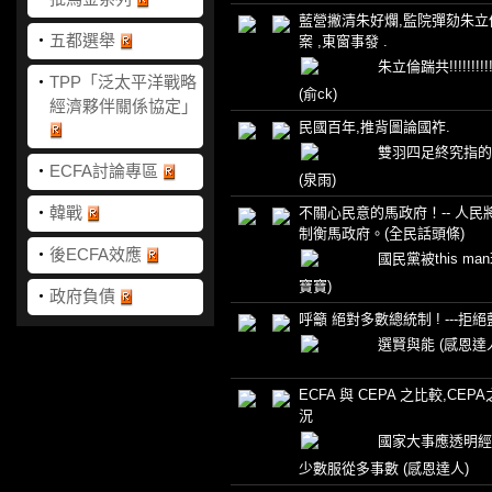
藍營撇清朱好爛,監院彈劾朱立
‧
五都選舉
案 ,東窗事發 .
朱立倫踹共!!!!!!!!!!!!!
‧
TPP「泛太平洋戰略
(俞ck)
經濟夥伴關係協定」
民國百年,推背圖論國祚.
雙羽四足終究指的
‧
ECFA討論專區
(泉雨)
‧
韓戰
不關心民意的馬政府！-- 人民
制衡馬政府。(全民話頭條)
‧
後ECFA效應
國民黨被this m
寶寶)
‧
政府負債
呼籲 絕對多數總統制 ! ---
選賢與能
(感恩達
ECFA 與 CEPA 之比較,CE
況
國家大事應透明經
少數服從多事數
(感恩達人)