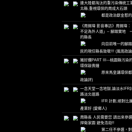
連大陸都淘汰的重污染傳統工業
北縣,重視環保的周成大石頭
都是政治獻金惹
《周錫瑋 影音專訪》周錫瑋：
不足為外人道」-- 腳踏實地 
的縣長
向目前唯一的腳踏
民的現任縣長致敬!!!
(風雨政論
豬好爛PART III---桃園縣污染
環保敲喪鐘
原來馬皇講環保
政論評)
一念天堂一念地獄,論淡水IFR
路淡北道路
IFR 計劃,絕對
產業好
(愛鄉人)
周縣長 人民需要您 請出來參選!
捍衛家園 避免浩劫!!
第二任不參選，對