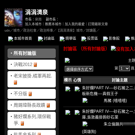
涓涓清泉
市長：
泉雨
副市長：
加入本城市
｜
推薦本城市
｜
加入我的最愛
｜
訂閱最新文章
udn
／
城市
／
政治社會
／
政治時事
／
【涓涓清泉】城市
／討論區／
本城市首頁
討論區
精華區
投票區
影像館
推
討論區
（
所有討論版
）
‧
所有討論版
主
‧
決戰2012
第
頁
‧
老宋披掛,橘軍再起.
標示
心情
討論主題
朱好爛PART IV----砂石豬之
‧
不分版
板新危機----真假王子
馬豬
(嘻嘻嘻)
‧
周錫瑋縣長政蹟
朱好爛PART IV----砂石豬之
‧
豬好爛系列,環保戰
庫,吳敦義掛鉤砂石業
爭.
朱立倫踹共!!!!!!!!!!!!!!
(英雄狗)
‧
批馬金系列