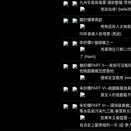
九州生氣俟風雷 揚帆整錨 等
老宋出來!
(bella38
關於橘軍再起
馬無這批人太無能
00年會被人民唾棄
(馬迷)
朱好爛V-搶錢豬之一
馬黨現在只剩二代
了
(Hash)
豬好爛PART II----泉雨可沒
他桃園鄉親怎麼看他.
連侯友宜都用
(no
朱好爛PART VI--桃園縣黨
靠女人的我都看
朱好爛PART III----環保敲喪鐘
集水區高污染化工廠,毒害新北
如果朱立倫當選---
自治史上最黑暗的一天
(追 夢