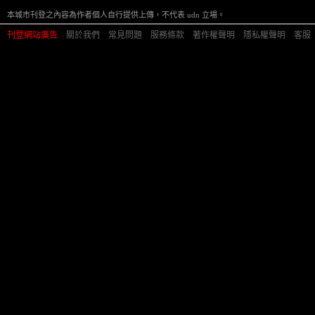
本城市刊登之內容為作者個人自行提供上傳，不代表 udn 立場。
刊登網站廣告
︱
關於我們
︱
常見問題
︱
服務條款
︱
著作權聲明
︱
隱私權聲明
︱
客服