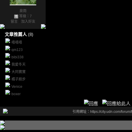
泉雨
等級：7
留言
｜
加入好友
文章推薦人
(8)
嘻嘻嘻
qm123
bibi338
我愛冬天
大同寶寶
橘子跑步
Venice
boxer
引用網址：https://city.udn.com/forum