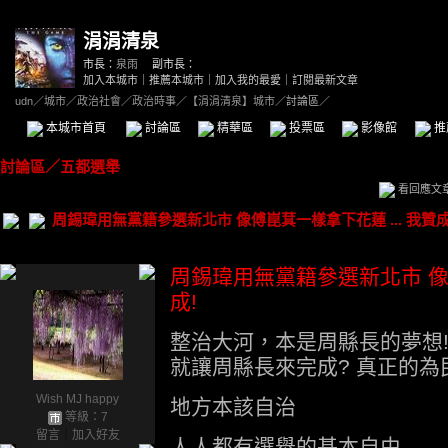
涓涓清泉
市長：
泉雨
副市長：
加入本城市
｜
推薦本城市
｜
加入我的最愛
｜
訂閱最新文章
udn
／
城市
／
政治社會
／
政治時事
／
【涓涓清泉】城市
／討論區／
本城市首頁
討論區
精華區
投票區
影像館
推
討論區
／
五都選舉
看回應文
周錫瑋用無黨籍參選新北市 像傅崑萁一樣拿下花蓮 ... 我贊成
周錫瑋用無黨籍參選新北市 像傅
成!
整治大河，本是周縣長的夢想! 
就讓周縣長來完成? 真正的為
Wish MJ happy
地方本該自治
等級：7
留言
｜
加入好友
人人都有選舉的基本自由