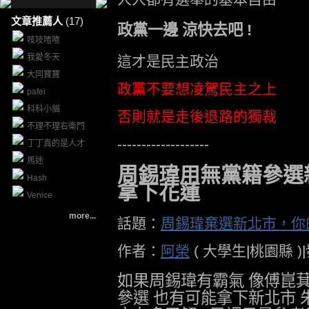
文章推薦人
(17)
政黨一邊 涼快去吧 !
吱吱喳喳
我愛冬天
這才是民主政治
大同寶寶
政黨不要想凌駕民主之上
pafei
科科小貓
否則就是走後退路的獨裁
不理不理右衛門
-------------------
丁丁真的是人才
馬迷
周錫瑋用無黨籍參選
Hash
拿下花蓮
Venice
more...
話題：
周錫瑋棄選新北市，你
作者：
阿榮
( 大學生
|
桃園縣 )
|
如果周錫瑋有霸氣 像傅崑
參選 也有可能拿下新北市 