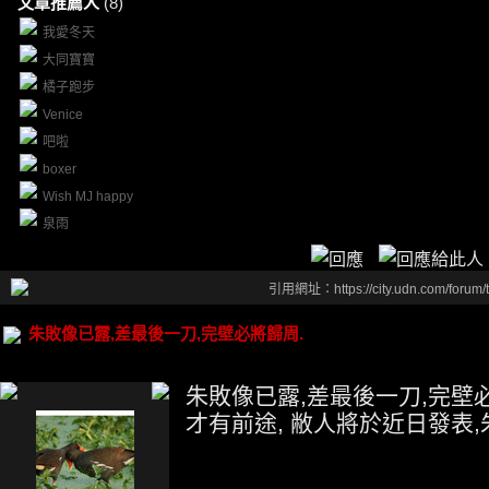
文章推薦人
(8)
我愛冬天
大同寶寶
橘子跑步
Venice
吧啦
boxer
Wish MJ happy
泉雨
引用網址：https://city.udn.com/forum
朱敗像已露,差最後一刀,完壁必將歸周.
朱敗像已露,差最後一刀,完壁必
才有前途, 敝人將於近日發表,