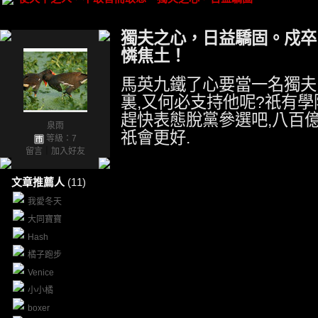
獨夫之心，日益驕固。戍卒
憐焦土！
馬英九鐵了心要當一名獨夫
裏,又何必支持他呢?祇有學
趕快表態脫黨參選吧,八百
泉雨
祇會更好.
等級：7
留言
｜
加入好友
文章推薦人
(11)
我愛冬天
大同寶寶
Hash
橘子跑步
Venice
小小橘
boxer