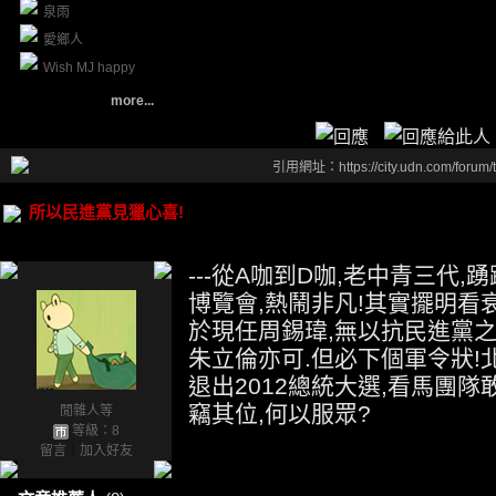
泉雨
愛鄉人
Wish MJ happy
more...
引用網址：https://city.udn.com/forum
所以民進黨見獵心喜!
---從A咖到D咖,老中青三代
博覽會,熱鬧非凡!其實擺明看
於現任周錫瑋,無以抗民進黨之
朱立倫亦可.但必下個軍令狀!
退出2012總統大選,看馬團隊
竊其位,何以服眾?
閒雜人等
等級：8
留言
｜
加入好友