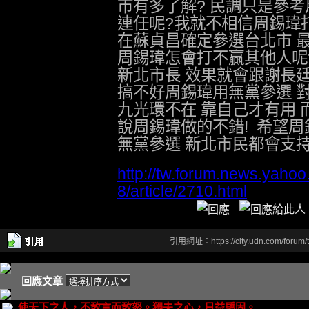
市有多了解? 民調只是參考
連任呢?我就不相信周錫瑋
在蘇貞昌確定參選台北市 
周錫瑋怎會打不贏其他人呢
新北市長 效果就會跟謝長廷
搞不好周錫瑋用無黨參選 
九光環不在 靠自己才有用
說周錫瑋做的不錯! 希望周
無黨參選 新北市民都會支持你
http://tw.forum.news.yaho
8/article/2710.html
引用網址：https://city.udn.com/forum
回應文章
使天下之人，不敢言而敢怒。獨夫之心，日益驕固。