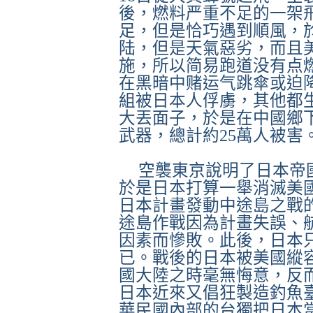
後，燃料严重不足的一架
足，但是恰巧遇到順風，
陆，但是天氣惡劣，而且
施，所以简易跑道没有点
在黑暗中赌运气跳傘或迫
組被日本人俘虜，其他都
大丟面子，於是在中國鄉
武器，總計約
25
萬人被害
空襲東京說明了日本帝
於是日本打算一舉消滅美
日本計畫發動中途島之戰
途島作戰因為計畫失誤、
因素而慘敗。此後，日本
已。戰後的日本被美國縱
國大陸之時毫無悔意，反
日本近來又倡狂製造釣魚
華民國內部的台獨把日本