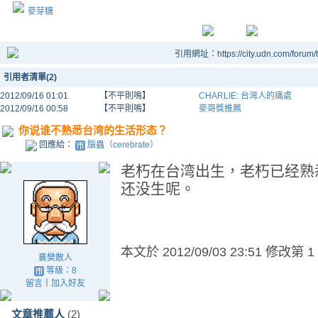
麥芽糖
引用網址：https://city.udn.com/forum
引用者清單(2)
2012/09/16 01:01
【不平則鳴】
CHARLIE: 台灣人的痛處
2012/09/16 00:58
【不平則鳴】
麥哥獎推薦
你说谁不熟悉台湾的生活形态？
回應給：
腦蟲（cerebrate）
老朽在台湾出生，老朽已经熟
还没生呢。
本文於
2012/09/03 23:51 修改第 1
襄樊散人
等級：8
留言
｜
加入好友
文章推薦人
(2)