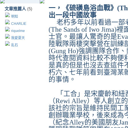
一，《硫磺島浴血戰》
(Th
文章推薦人
(5)
出一段中國故事
明知
老朽多年以前看過一部
CHARLIE
(The Sands of Iwo Jima)
裡
riquelme
士官。最讓人驚奇的是
Eva
我愛夏天
陸戰隊兩棲突擊營在訓練
乱石
(Gung Ho)
強調團隊合作、
時代查閱資料比較不夠便
是真的但是也沒去查這件
朽六、七年前看到臺灣某
的事情。
「工合」是宋慶齡和紐
（
Rewi Alley
）等人創立的
該社的宗旨是維持民間工
創辦職業學校，後來成為
（紀念
Alley
的美國朋友
Ja