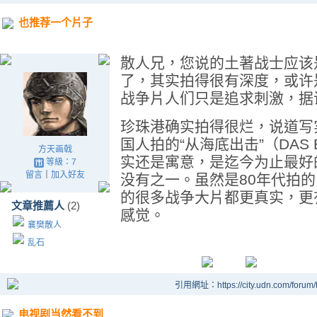
也推荐一个片子
散人兄，您说的土著战士应该是I
了，其实拍得很有深度，或许
战争片人们只是追求刺激，据
珍珠港确实拍得很烂，说道写
国人拍的“从海底出击”（DAS
方天画戟
实还是寓意，是迄今为止最好
等級：7
留言
｜
加入好友
没有之一。虽然是80年代拍
的很多战争大片都更真实，更
文章推薦人
(2)
感觉。
襄樊散人
乱石
引用網址：https://city.udn.com/forum
电视剧当然看不到