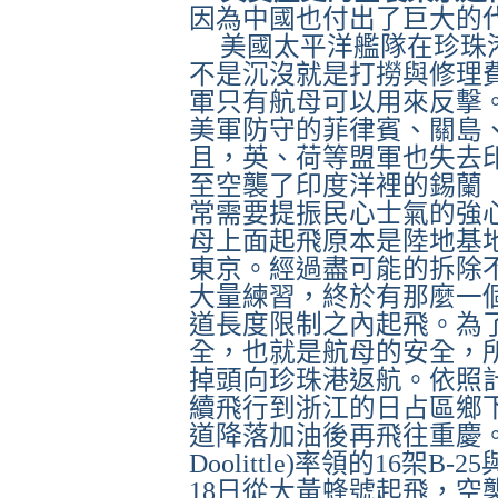
因為中國也付出了巨大的
美國太平洋艦隊在珍珠
不是沉沒就是打撈與修理
軍只有航母可以用來反擊
美軍防守的菲律賓、關島
且，英、荷等盟軍也失去
至空襲了印度洋裡的錫蘭
常需要提振民心士氣的強
母上面起飛原本是陸地基
東京。經過盡可能的拆除
大量練習，終於有那麼一
道長度限制之內起飛。為
全，也就是航母的安全，
掉頭向珍珠港返航。依照
續飛行到浙江的日占區鄉
道降落加油後再飛往重慶
Doolittle)
率領的
16
架
B-25
18
日從大黃蜂號起飛，空