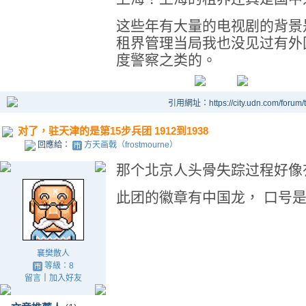
这些年有大量的电视剧的背景
租界管理当局我也没见过有外
度警察之类的。
引用網址：https://city.udn.com/forum
对了，驻天津的是第15步兵团 1912到1938
回應給：
方天画戟（frostmourne）
那个北京人头骨失踪过程好像
此团的徽章有中国龙， 口号是洋
襄樊散人
等級：8
留言
｜
加入好友