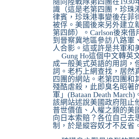
隨同陸戰隊第四團在
1930
識（這是老第四團，珍珠
律賓，珍珠港事變後在菲
被俘。美國後來另外建立
第四師）。
Carlson
後來借
到晉察冀地區參訪八路軍
人合影。這或許是共軍和
Gung Ho
這個中文轉英
成一般美式英語的用詞，
詞。老朽上網查找，居然
四團的網站。老第四團和
殘酷虐殺，此即臭名昭著
軍」
(Bataan Death March)
該網站述說美國政府阻止
普世價值、人權之類的美
向日本索賠？各位自己去
制，於是縱容奴才不反省