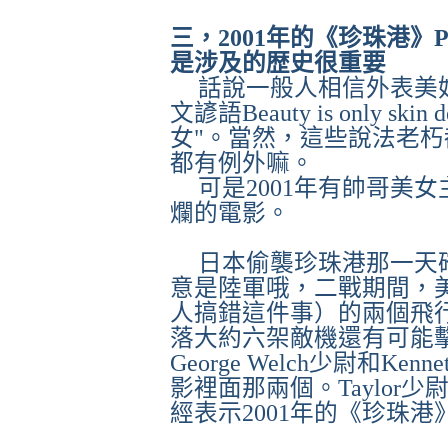
三，
2001
年的《珍珠港》
P
是涉及的歴史很重要
話說一般人相信外表美
文諺語
Beauty is only skin d
女"。當然，這些說法老
都有例外嘛。
可是
2001
年有帥哥美女
爛的電影。
日本偷襲珍珠港那一天
意是陸軍哦，二戰期間，
人搞錯這件事）的兩個飛
落大約六架敵機還有可能
George Welch
少尉和
Kennet
影裡面那兩個。
Taylor
少
經表示
2001
年的《珍珠港