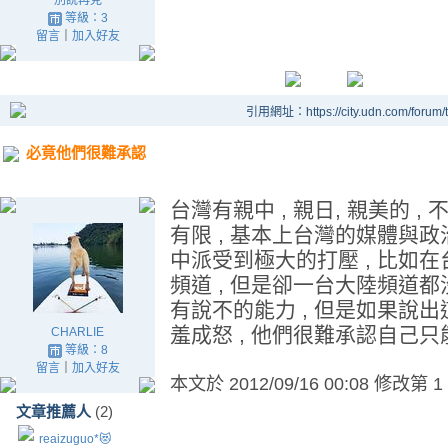
別說再見
等級：3
留言
｜
加入好友
引用網址：https://city.udn.com/forum
必竟他們很難承認
台灣有親中 , 親日, 親美的 
有限 , 基本上台灣的媒體與政
中派受到極大的打壓 , 比如
頻道 , 但是卻一台大陸頻道都
有說不的能力 , 但是如果說出
羞成怒 , 他們很難承認自己只
CHARLIE
等級：8
留言
｜
加入好友
本文於
2012/09/16 00:08 修改第 1
文章推薦人
(2)
reaizuguo*😻