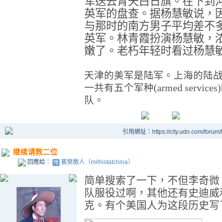
军送去青天白日旗。在下到
英军的盘查。据杨慧敏说，
与那时的南方男子平均差不
英军。林青霞扮演杨慧敏，
嫩了。老朽年轻时看过杨慧
天津的美军是陆军。上海的陆
一共有五个军种
(armed services)
队。
引用網址：https://city.udn.com/forum
继续请教二位
回應給：
襄樊散人（milhistatchina）
简单搜索了一下，不但李奇微
队服役过啊，其他还有史迪威
克。有个美国人为这段历史写