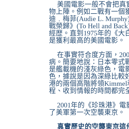
美國電影一般不會把真
物上陣。例如二戰有一個
迪﹒梅菲
(Audie L. Murphy
戰榮歸》
(To Hell and Back
經歴。直到
1975
年的《大
是獲利最高的美國電影。
在事實符合度方面，
20
病。簡要地說：日本零式
是艦載機的淺灰綠色，電
色，據說是因為深綠比較
港的兩個高階將領
Kimmel
程、收到情報的時間都完
2001
年的《珍珠港》電
了美軍第一次空襲東京。
真實歷史的空襲東京這