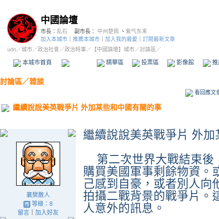
中國論壇
市長：
乱石
副市長：
中州楚佩
、
紫气东来
加入本城市
｜
推薦本城市
｜
加入我的最愛
｜
訂閱最新文章
udn
／
城市
／
政治社會
／
政治時事
／
【中國論壇】城市
／討論區／
本城市首頁
討論區
精華區
投票區
影像館
推
討論區
／
雜談
看回應文
繼續說說美英戰爭片 外加某些和中國有關的事
繼續說說美英戰爭片 外加
第二次世界大戰結束後
購買美國軍事剩餘物資。
己感到自豪，或者別人向
拍攝二戰背景的戰爭片。
襄樊散人
等級：8
人意外的訊息。
留言
｜
加入好友