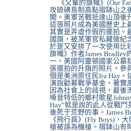
《父輩的旗幟》
(Our Fat
攻硫磺島制高點摺缽山之
開。美軍苦戰抵達山頂後
這張照片成為美國歷史上
其實是弄虛作假的擺拍。
國旗，被某軍官私藏做紀
於是又安排了一次使用比
旗幟》作者
James Bradley
一。美國阿靈頓國家公墓
張擺拍的升旗的照片。參
個是美洲原住民
Ira Hay
。
演說勸募戰爭基金。著實
因為社會上的歧視，最後
嗓音特低的鄉村歌星
Johnn
Hay
”
就是說的此人從戰鬥
後死于荒野的事。
James B
《飛行員》
(Fly Boys)
，大
槍被誤為機槍。摺缽山有