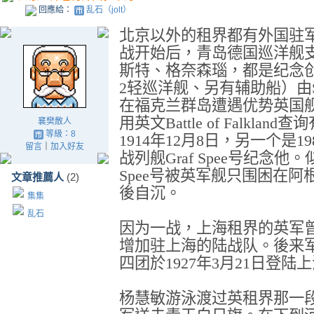
回應給：
乱石（jolt）
北京以外的租界都有外国驻
战开始后，青岛德国巡洋舰
斯特、格奈森瑙，都是纪念
2
轻巡洋舰、另有辅助船）由
在福克兰群岛遭遇优势英国
用英文
Battle of Falkland
查询
襄樊散人
等級：8
1914
年
12
月
8
日，另一个是
19
留言
｜
加入好友
战列舰
Graf Spee
号纪念他。
Spee
号被英军舰只围困在阿
文章推薦人
(2)
後自沉。
集集
乱石
因为一战，上海租界的英军
增加驻上海的陆战队。後来
四团於
1927
年
3
月
21
日登陆上
杨慧敏游泳渡过英租界那一