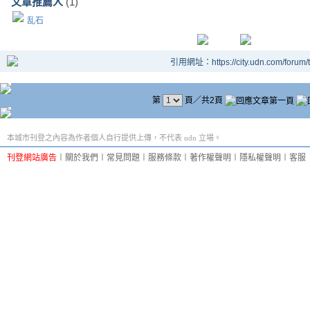
文章推薦人
(1)
乱石
引用網址：https://city.udn.com/forum
第
頁／共2頁
本城市刊登之內容為作者個人自行提供上傳，不代表 udn 立場。
刊登網站廣告
︱
關於我們
︱
常見問題
︱
服務條款
︱
著作權聲明
︱
隱私權聲明
︱
客服