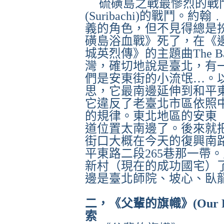
硫磺島之戰最慘烈的戰
(Suribachi)
的戰鬥。約翰﹒
義的角色，但不見得總是
磺島浴血戰》死了，在《
城英烈傳》的主題曲
The B
灣，確切地說是臺北，有
們是安東街的小流氓
…
。
思，它最南邊延伸到和平
它違反了老臺北市區依照
的規律。東北地區的安東
道位置太南邊了。後來就
街口大概在今天的復興南
平東路二段
265
巷那一帶。
新村（現在的成功國宅）
邊是臺北師院、坡心、臥
二，《父輩的旗幟》
(Our 
索