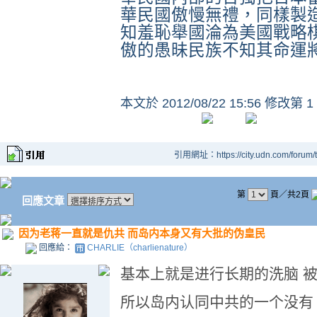
華民國傲慢無禮，同樣製
知羞恥舉國淪為美國戰略
傲的愚昧民族不知其命運
本文於
2012/08/22 15:56 修改第 1
引用網址：https://city.udn.com/forum
第
頁／共2頁
回應文章
因为老蒋一直就是仇共 而岛内本身又有大批的伪皇民
回應給：
CHARLIE（charlienature）
基本上就是进行长期的洗脑 
所以岛内认同中共的一个没有