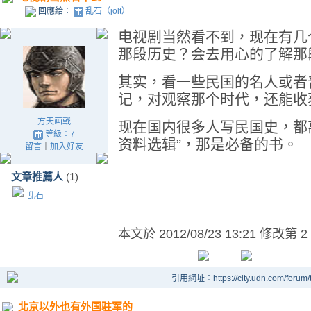
回應給：
乱石（jolt）
电视剧当然看不到，现在有几
那段历史？会去用心的了解那
其实，看一些民国的名人或者
记，对观察那个时代，还能收
方天画戟
现在国内很多人写民国史，都
等級：7
资料选辑”，那是必备的书。
留言
｜
加入好友
文章推薦人
(1)
乱石
本文於
2012/08/23 13:21 修改第 2
引用網址：https://city.udn.com/forum
北京以外也有外国驻军的