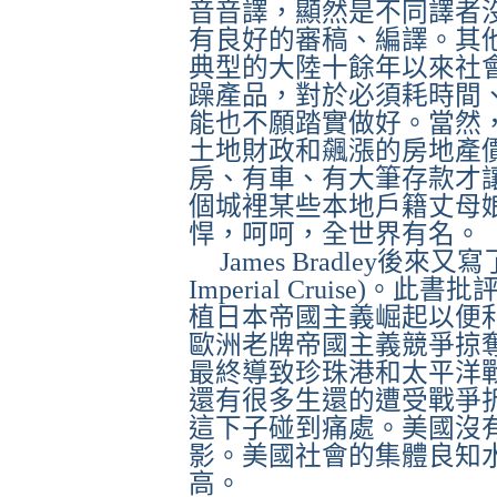
音音譯，顯然是不同譯者
有良好的審稿、編譯。其
典型的大陸十餘年以來社
躁產品，對於必須耗時間
能也不願踏實做好。當然
土地財政和飆漲的房地產
房、有車、有大筆存款才
個城
裡某些
本地戶籍丈母
悍，呵呵，全世界有名。
James Bradley
後來又寫
Imperial Cruise)
。此書批
植日本帝國主義崛起以便
歐洲老牌帝國主義競爭掠
最終導致珍珠港和太平洋
還有很多生還的遭受戰爭
這下子碰到痛處。美國沒
影。美國社會的集體良知
高。