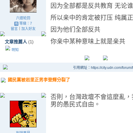
因为全部都是反共教育 无论
所以亲中的肯定被打压 纯属
六道轮回
等級：7
因为他们全部反共
留言
｜
加入好友
你亲中某种意味上就是亲共
文章推薦人
(1)
明知
引用網址：https://city.udn.com/forum
國民黨被岩里正男李登輝分裂了
否則，台灣政壇不會這麼亂，
男的愚民式自由。