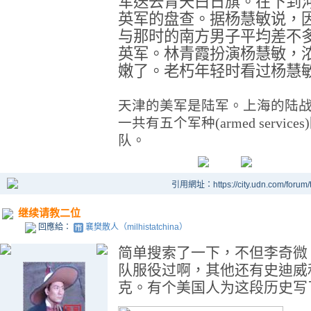
军送去青天白日旗。在下到
英军的盘查。据杨慧敏说，
与那时的南方男子平均差不
英军。林青霞扮演杨慧敏，
嫩了。老朽年轻时看过杨慧
天津的美军是陆军。上海的陆
一共有五个军种
(armed services)
队。
引用網址：https://city.udn.com/forum
继续请教二位
回應給：
襄樊散人（milhistatchina）
简单搜索了一下，不但李奇微
队服役过啊，其他还有史迪威
克。有个美国人为这段历史写