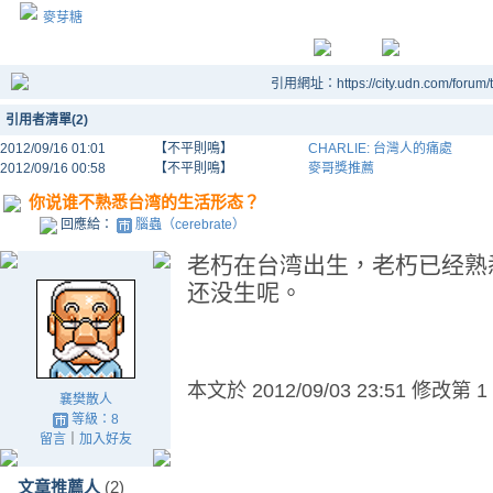
麥芽糖
引用網址：https://city.udn.com/forum
引用者清單(2)
2012/09/16 01:01
【不平則鳴】
CHARLIE: 台灣人的痛處
2012/09/16 00:58
【不平則鳴】
麥哥獎推薦
你说谁不熟悉台湾的生活形态？
回應給：
腦蟲（cerebrate）
老朽在台湾出生，老朽已经熟
还没生呢。
本文於
2012/09/03 23:51 修改第 1
襄樊散人
等級：8
留言
｜
加入好友
文章推薦人
(2)