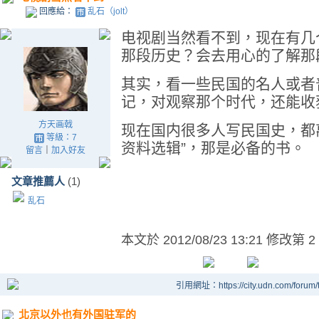
回應給：
乱石（jolt）
电视剧当然看不到，现在有几
那段历史？会去用心的了解那
其实，看一些民国的名人或者
记，对观察那个时代，还能收
方天画戟
现在国内很多人写民国史，都
等級：7
资料选辑”，那是必备的书。
留言
｜
加入好友
文章推薦人
(1)
乱石
本文於
2012/08/23 13:21 修改第 2
引用網址：https://city.udn.com/forum
北京以外也有外国驻军的