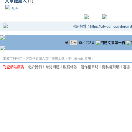
文章推薦人
(1)
乱石
引用網址：https://city.udn.com/forum
第
頁／共2頁
本城市刊登之內容為作者個人自行提供上傳，不代表 udn 立場。
刊登網站廣告
︱
關於我們
︱
常見問題
︱
服務條款
︱
著作權聲明
︱
隱私權聲明
︱
客服