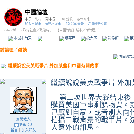
中國論壇
市長：
乱石
副市長：
中州楚佩
、
紫气东来
加入本城市
｜
推薦本城市
｜
加入我的最愛
｜
訂閱最新文章
udn
／
城市
／
政治社會
／
政治時事
／
【中國論壇】城市
／討論區／
本城市首頁
討論區
精華區
投票區
影像館
推
討論區
／
雜談
看回應文
繼續說說美英戰爭片 外加某些和中國有關的事
繼續說說美英戰爭片 外加
第二次世界大戰結束後
購買美國軍事剩餘物資。
己感到自豪，或者別人向
拍攝二戰背景的戰爭片。
襄樊散人
等級：8
人意外的訊息。
留言
｜
加入好友