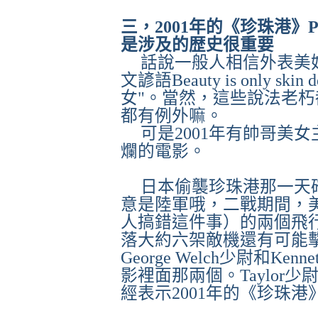
三，
2001
年的《珍珠港》
P
是涉及的歴史很重要
話說一般人相信外表美
文諺語
Beauty is only skin d
女"。當然，這些說法老
都有例外嘛。
可是
2001
年有帥哥美女
爛的電影。
日本偷襲珍珠港那一天
意是陸軍哦，二戰期間，
人搞錯這件事）的兩個飛
落大約六架敵機還有可能
George Welch
少尉和
Kennet
影裡面那兩個。
Taylor
少
經表示
2001
年的《珍珠港