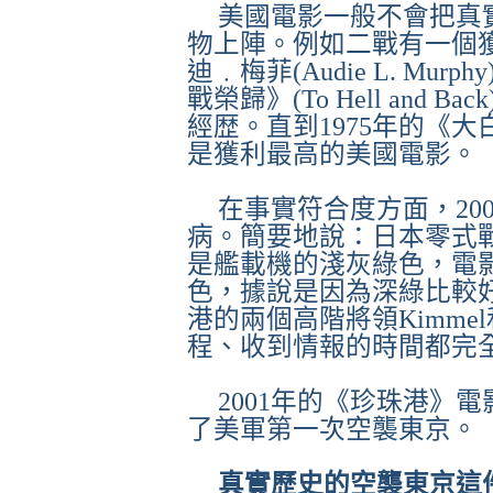
美國電影一般不會把真
物上陣。例如二戰有一個
迪﹒梅菲
(Audie L. Murphy
戰榮歸》
(To Hell and Back
經歴。直到
1975
年的《大
是獲利最高的美國電影。
在事實符合度方面，
20
病。簡要地說：日本零式
是艦載機的淺灰綠色，電
色，據說是因為深綠比較
港的兩個高階將領
Kimmel
程、收到情報的時間都完
2001
年的《珍珠港》電
了美軍第一次空襲東京。
真實歷史的空襲東京這