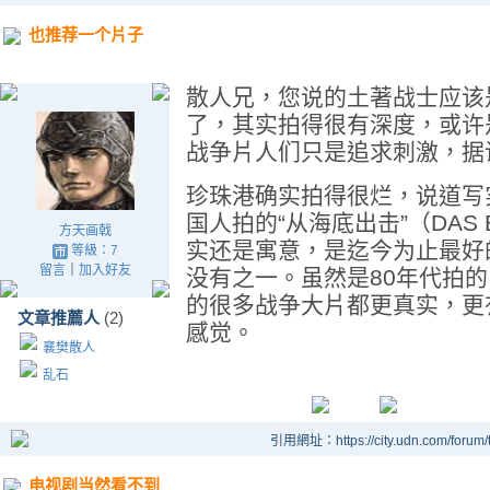
也推荐一个片子
散人兄，您说的土著战士应该是I
了，其实拍得很有深度，或许
战争片人们只是追求刺激，据
珍珠港确实拍得很烂，说道写
国人拍的“从海底出击”（DAS
方天画戟
实还是寓意，是迄今为止最好
等級：7
留言
｜
加入好友
没有之一。虽然是80年代拍
的很多战争大片都更真实，更
文章推薦人
(2)
感觉。
襄樊散人
乱石
引用網址：https://city.udn.com/forum
电视剧当然看不到