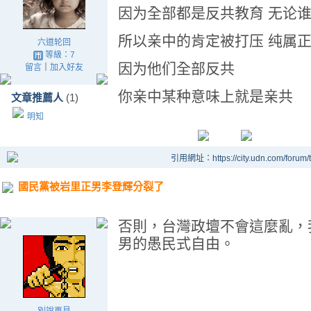
因为全部都是反共教育 无论
所以亲中的肯定被打压 纯属
六道轮回
等級：7
因为他们全部反共
留言
｜
加入好友
你亲中某种意味上就是亲共
文章推薦人
(1)
明知
引用網址：https://city.udn.com/forum
國民黨被岩里正男李登輝分裂了
否則，台灣政壇不會這麼亂，
男的愚民式自由。