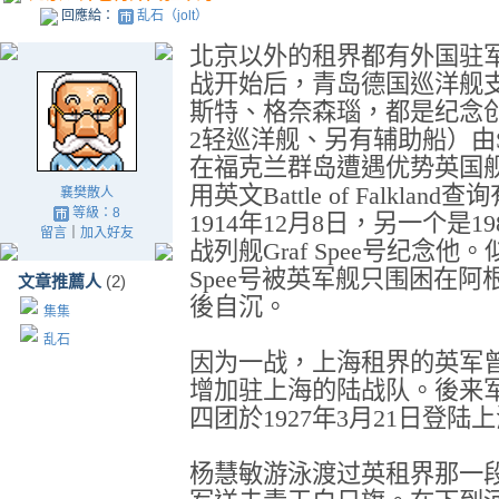
回應給：
乱石（jolt）
北京以外的租界都有外国驻
战开始后，青岛德国巡洋舰
斯特、格奈森瑙，都是纪念
2
轻巡洋舰、另有辅助船）由
在福克兰群岛遭遇优势英国
用英文
Battle of Falkland
查询
襄樊散人
等級：8
1914
年
12
月
8
日，另一个是
19
留言
｜
加入好友
战列舰
Graf Spee
号纪念他。
Spee
号被英军舰只围困在阿
文章推薦人
(2)
後自沉。
集集
乱石
因为一战，上海租界的英军
增加驻上海的陆战队。後来
四团於
1927
年
3
月
21
日登陆上
杨慧敏游泳渡过英租界那一