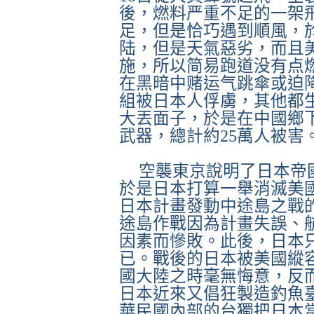
後，燃料严重不足的一架
足，但是恰巧遇到順風，
陆，但是天氣惡劣，而且
施，所以简易跑道没有点
在黑暗中赌运气跳傘或迫
組被日本人俘虜，其他都
大丟面子，於是在中國鄉
武器，總計約
25
萬人被害
空襲東京說明了日本帝
於是日本打算一舉消滅美
日本計畫發動中途島之戰
途島作戰因為計畫失誤、
因素而慘敗。此後，日本
已。戰後的日本被美國縱
國大陸之時毫無悔意，反
日本近來又倡狂製造釣魚
華民國內部的台獨把日本