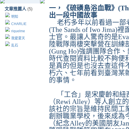
一，《硫磺島浴血戰》
(Th
文章推薦人
(5)
出一段中國故事
明知
老朽多年以前看過一部
CHARLIE
(The Sands of Iwo Jima)
裡
riquelme
士官。最讓人驚奇的是
Eva
我愛夏天
陸戰隊兩棲突擊營在訓練
乱石
(Gung Ho)
強調團隊合作、
時代查閱資料比較不夠便
是真的但是也沒去查這件
朽六、七年前看到臺灣某
的事情。
「工合」是宋慶齡和紐
（
Rewi Alley
）等人創立的
該社的宗旨是維持民間工
創辦職業學校，後來成為
（紀念
Alley
的美國朋友
Ja