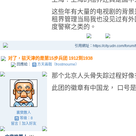
这些年有大量的电视剧的背景
租界管理当局我也没见过有外
度警察之类的。
引用網址：https://city.udn.com/forum
对了，驻天津的是第15步兵团 1912到1938
回應給：
方天画戟（frostmourne）
那个北京人头骨失踪过程好像
此团的徽章有中国龙， 口号是洋
襄樊散人
等級：8
留言
｜
加入好友