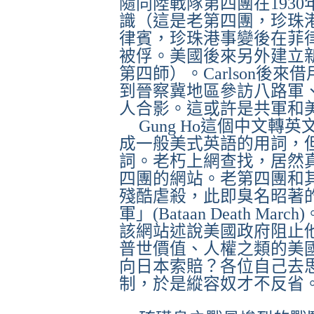
隨同陸戰隊第四團在
1930
識（這是老第四團，珍珠
律賓，珍珠港事變後在菲
被俘。美國後來另外建立
第四師）。
Carlson
後來借
到晉察冀地區參訪八路軍
人合影。這或許是共軍和
Gung Ho
這個中文轉英
成一般美式英語的用詞，
詞。老朽上網查找，居然
四團的網站。老第四團和
殘酷虐殺，此即臭名昭著
軍」
(Bataan Death March)
該網站述說美國政府阻止
普世價值、人權之類的美
向日本索賠？各位自己去
制，於是縱容奴才不反省