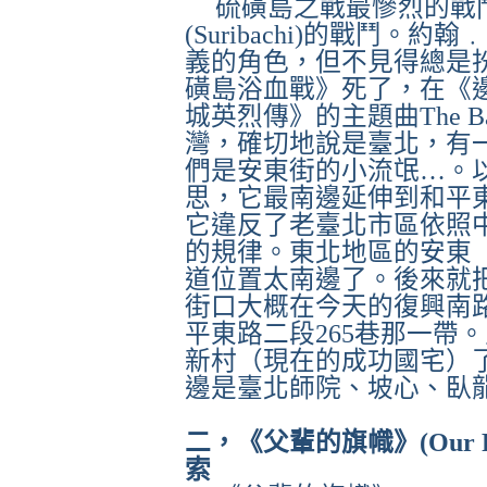
硫磺島之戰最慘烈的戰
(Suribachi)
的戰鬥。約翰﹒
義的角色，但不見得總是
磺島浴血戰》死了，在《
城英烈傳》的主題曲
The B
灣，確切地說是臺北，有
們是安東街的小流氓
…
。
思，它最南邊延伸到和平
它違反了老臺北市區依照
的規律。東北地區的安東
道位置太南邊了。後來就
街口大概在今天的復興南
平東路二段
265
巷那一帶。
新村（現在的成功國宅）
邊是臺北師院、坡心、臥
二，《父輩的旗幟》
(Our 
索