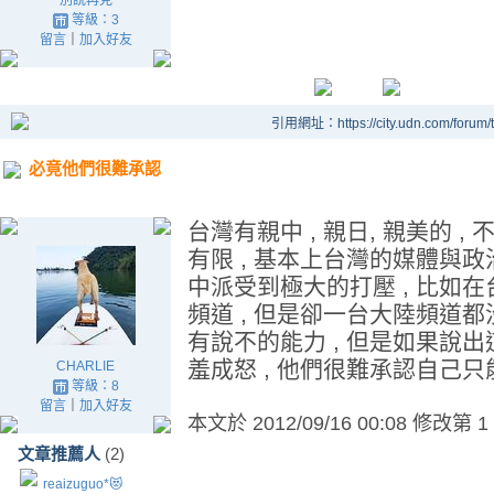
別說再見
等級：3
留言
｜
加入好友
引用網址：https://city.udn.com/forum
必竟他們很難承認
台灣有親中 , 親日, 親美的 
有限 , 基本上台灣的媒體與政
中派受到極大的打壓 , 比如
頻道 , 但是卻一台大陸頻道都
有說不的能力 , 但是如果說出
羞成怒 , 他們很難承認自己只
CHARLIE
等級：8
留言
｜
加入好友
本文於
2012/09/16 00:08 修改第 1
文章推薦人
(2)
reaizuguo*😻