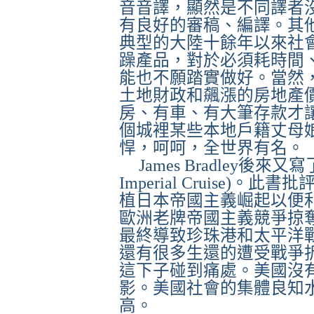
音音譯，顯然是不同譯者
有良好的審稿、編譯。其
典型的大陸十餘年以來社
躁產品，對於必須耗時間
能也不願踏實做好。當然
土地財政和飆漲的房地產
房、有車、有大筆存款才
個城
裡某些
本地戶籍丈母
悍，呵呵，全世界有名。
James Bradley
後來又寫
Imperial Cruise)
。此書批
植日本帝國主義崛起以便
歐洲老牌帝國主義競爭掠
最終導致珍珠港和太平洋
還有很多生還的遭受戰爭
這下子碰到痛處。美國沒
影。美國社會的集體良知
高。