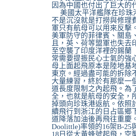
因為中國也付出了巨大的
美國太平洋艦隊在珍珠
不是沉沒就是打撈與修理
軍只有航母可以用來反擊
美軍防守的菲律賓、關島
且，英、荷等盟軍也失去
至空襲了印度洋裡的錫蘭
常需要提振民心士氣的強
母上面起飛原本是陸地基
東京。經過盡可能的拆除
大量練習，終於有那麼一
道長度限制之內起飛。為
全，也就是航母的安全，
掉頭向珍珠港返航。依照
續飛行到浙江的日占區鄉
道降落加油後再飛往重慶
Doolittle)
率領的
16
架
B-25
18
日從大黃蜂號起飛，空