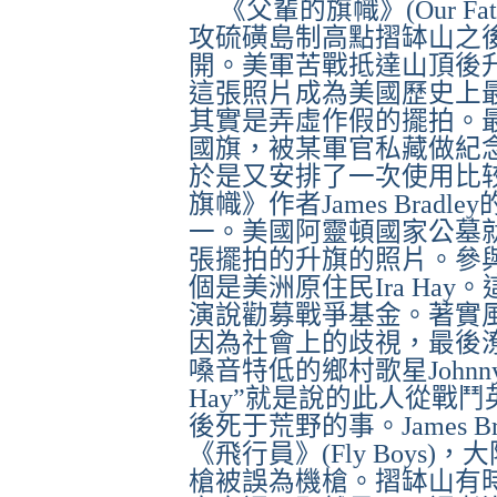
《父輩的旗幟》
(Our Fat
攻硫磺島制高點摺缽山之
開。美軍苦戰抵達山頂後
這張照片成為美國歷史上
其實是弄虛作假的擺拍。
國旗，被某軍官私藏做紀
於是又安排了一次使用比
旗幟》作者
James Bradley
一。美國阿靈頓國家公墓
張擺拍的升旗的照片。參
個是美洲原住民
Ira Hay
。
演說勸募戰爭基金。著實
因為社會上的歧視，最後
嗓音特低的鄉村歌星
Johnn
Hay
”
就是說的此人從戰鬥
後死于荒野的事。
James B
《飛行員》
(Fly Boys)
，大
槍被誤為機槍。摺缽山有