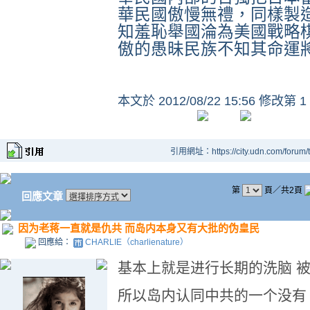
華民國傲慢無禮，同樣製
知羞恥舉國淪為美國戰略
傲的愚昧民族不知其命運
本文於
2012/08/22 15:56 修改第 1
引用網址：https://city.udn.com/forum
第
頁／共2頁
回應文章
因为老蒋一直就是仇共 而岛内本身又有大批的伪皇民
回應給：
CHARLIE（charlienature）
基本上就是进行长期的洗脑 
所以岛内认同中共的一个没有