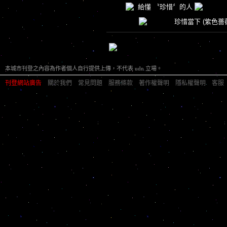
給懂 〝珍惜〞的人
珍惜當下
(紫色薔
本城市刊登之內容為作者個人自行提供上傳，不代表 udn 立場。
刊登網站廣告
︱
關於我們
︱
常見問題
︱
服務條款
︱
著作權聲明
︱
隱私權聲明
︱
客服