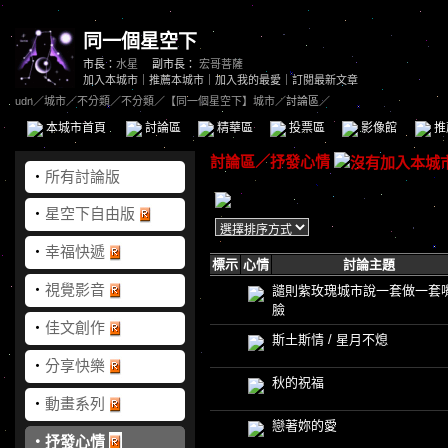
同一個星空下
市長：
水星
副市長：
宏哥菩薩
加入本城市
｜
推薦本城市
｜
加入我的最愛
｜
訂閱最新文章
udn
／
城市
／
不分類
／
不分類
／
【同一個星空下】城市
／討論區／
本城市首頁
討論區
精華區
投票區
影像館
推
討論區
／
抒發心情
‧
所有討論版
‧
星空下自由版
‧
幸福快遞
標示
心情
討論主題
‧
視覺影音
譴則紫玫瑰城市說一套做一套
臉
‧
佳文創作
斯土斯情 / 星月不熄
‧
分享快樂
秋的祝福
‧
動畫系列
戀著妳的愛
‧
抒發心情