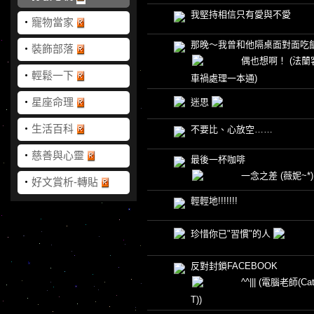
我堅持相信只有愛與不愛
‧
寵物當家
那晚～我曾和他隔桌面對面吃
‧
裝飾部落
偶也想啊！
(法蘭
‧
輕鬆一下
車禍處理一本通)
‧
星座命理
迷思
‧
生活百科
不要比、心放空……
‧
慈善與心靈
最後一杯咖啡
一念之差
(薇妮~*)
‧
好文賞析-轉貼
輕輕地!!!!!!!
珍惜你已"習慣"的人
反對封鎖FACEBOOK
^^|||
(電腦老師(Cat
T))