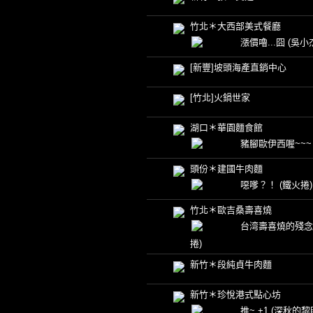
竹北＊大西部美式餐廳
漲價嚕...囧
(吳小
[新豐]坡頭海產直銷中心
[竹北]火鍋世家
湖口＊華園麵食館
豬腳歐伊西喔~~
頭份＊建國牛肉麵
噁嗲？！
(鐵火捲)
竹北＊歐吉桑壽喜燒
台湾壽喜燒的殘念
捲)
新竹＊段純貞牛肉麵
新竹＊珍悅港式點心坊
推~ +1
(深秋的黎