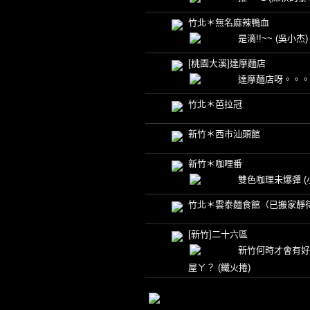
竹北＊無名麻辣鴨血
是滴!!~~
(吳小杰)
[桃園大溪]達摩麵店
達摩麵店呀。。
竹北＊芭拉冠
新竹＊西市汕頭館
新竹＊咖哩番
雙色咖理未爆彈
竹北＊雲泰麵食館（已搬家靜
[新竹]二十六區
新竹何時才會有好
屋ㄚ？
(鐵火捲)