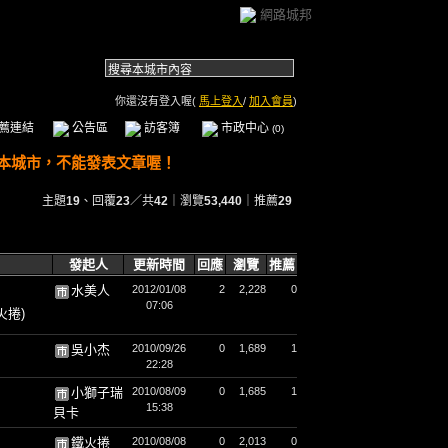
網路城邦
你還沒有登入喔(
馬上登入
/
加入會員
)
薦連結
公告區
訪客簿
市政中心
(0)
主題
19
、回覆
23
／共
42
｜瀏覽
53,440
｜推薦
29
發起人
更新時間
回應
瀏覽
推薦
水美人
2012/01/08
2
2,228
0
07:06
火捲)
吳小杰
2010/09/26
0
1,689
1
22:28
小獅子瑞
2010/08/09
0
1,685
1
15:38
貝卡
鐵火捲
2010/08/08
0
2,013
0