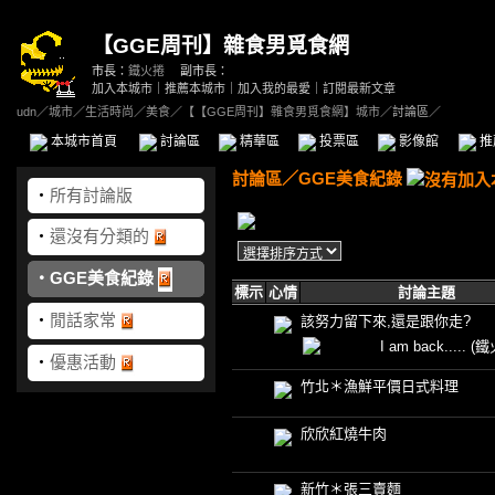
【GGE周刊】雜食男覓食網
市長：
鐵火捲
副市長：
加入本城市
｜
推薦本城市
｜
加入我的最愛
｜
訂閱最新文章
udn
／
城市
／
生活時尚
／
美食
／
【【GGE周刊】雜食男覓食網】城市
／討論區／
本城市首頁
討論區
精華區
投票區
影像館
推
討論區
／
GGE美食紀錄
‧
所有討論版
‧
還沒有分類的
‧
GGE美食紀錄
標示
心情
討論主題
‧
閒話家常
該努力留下來,還是跟你走?
I am back.....
(鐵
‧
優惠活動
竹北＊漁鮮平價日式料理
欣欣紅燒牛肉
新竹＊張三賣麵