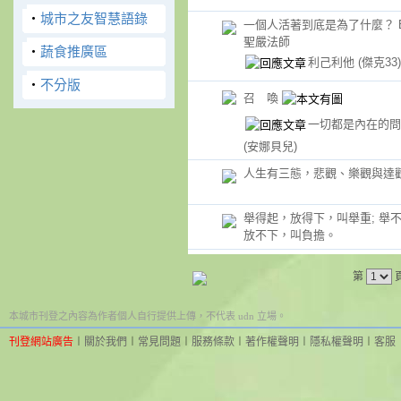
‧
城市之友智慧語錄
一個人活著到底是為了什麼？ 
聖嚴法師
‧
蔬食推廣區
利己利他
(傑克33)
‧
不分版
召 喚
一切都是內在的問
(安娜貝兒)
人生有三態，悲觀、樂觀與達
舉得起，放得下，叫舉重; 舉
放不下，叫負擔。
第
本城市刊登之內容為作者個人自行提供上傳，不代表 udn 立場。
刊登網站廣告
︱
關於我們
︱
常見問題
︱
服務條款
︱
著作權聲明
︱
隱私權聲明
︱
客服