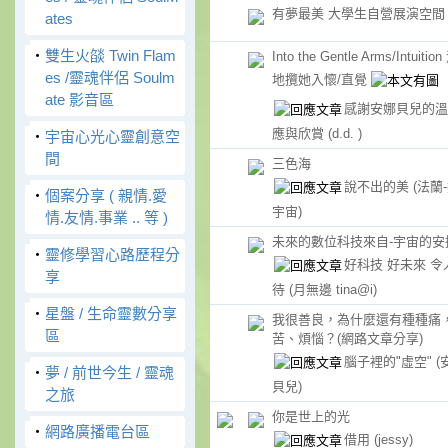
有夢最美 大學生自營展演空間
ates
‧
雙生火燄 Twin Flam
Into the Gentle Arms/Intuitio
es /靈魂伴侶 Soulm
地攬她入懷/直覺
ate 影音區
感謝安娜貝兒的溫
應與欣賞
(d.d. )
‧
宇宙心光心靈創意空
間
三色海
說不出的美
(法蘭
‧
個案分享 ( 親情.愛
宇宙)
情.友情.事業 .. 等 )
未來的數位科技來自-宇宙的安
‧
靈修學習心路歷程分
好科技 好未來 令
享
待
(月無邊 tina@i)
‧
星盤 / 生命靈數分享
我很善良，為什麼還有種種痛
區
苦、煩惱？(網路文章分享)
腦子裡的"虛空"
(
‧
夢 / 前世今生 / 靈魂
貝兒)
之旅
你是世上的光
‧
網路廣播電台區
借用
(jessy)