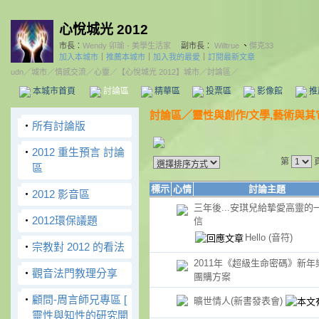
心悅城光 2012
市長：
Wendy 卯瑜 - 美學生活家
副市長：
Willtrue
、
傑克33
加入本城市
｜
推薦本城市
｜
加入我的最愛
｜
訂閱最新文章
udn
／
城市
／
情感交流
／
心靈
／
【心悅城光 2012】城市
／討論區／
本城市首頁
討論區
精華區
投票區
影像館
推
討論區
／
靈性與創作/文學,藝術與其
‧
所有討論版
‧
2012 重生預言 討論
第
區
標示
心情
討論主題
‧
2012 影音區
三年後...安琪兒給摯愛高靈的
‧
2012環保議題
信
Hello
(音符)
‧
宗教對 2012 的看法
2011年《超級生命密碼》新年
‧
觀音法門教理分享
團購方案
‧
顧問-周言師兄專區 [
曠世情人(新書發表會)
靈性與知性的研究開