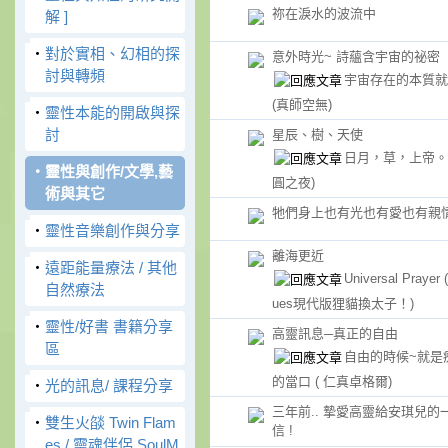
祢在淚水的波流中
解 ]
‧
對於實相、幻相的探
意外時光~ 詩蘊含宇宙的祕密
討與轉頻
宇宙存在的本質就
(真師空無)
‧
靈性本能的開啟與探
討
星辰、樹、天使
日月，草，上帝
‧
靈性與創作/文學,藝
圓之夜)
術與其它
牠們身上也有光也有愛也有親
‧
靈性音樂創作與分享
離海更近
‧
遠距能量療法 / 其他
Universal Prayer
自然療法
ues現代版狸貓換太子！)
‧
靈性/好書 書籍分享
高靈訊息─真正的自由
區
自由的時候~就是
的當口
( 仁真卓格爾)
‧
光的訊息/ 課程分享
三年前.. 摯愛高靈給安琪兒的
‧
雙生火燄 Twin Flam
信 !
es / 靈魂伴侶 SoulM