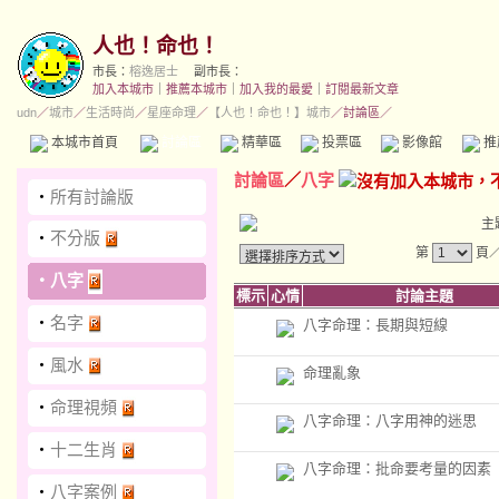
人也！命也！
市長：
榕逸居士
副市長：
加入本城市
｜
推薦本城市
｜
加入我的最愛
｜
訂閱最新文章
udn
／
城市
／
生活時尚
／
星座命理
／
【人也！命也！】城市
／討論區／
本城市首頁
討論區
精華區
投票區
影像館
推
討論區
／
八字
‧
所有討論版
主
‧
不分版
第
頁
‧
八字
標示
心情
討論主題
‧
名字
八字命理：長期與短線
‧
風水
命理亂象
‧
命理視頻
八字命理：八字用神的迷思
‧
十二生肖
八字命理：批命要考量的因素
‧
八字案例