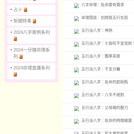
八字命理：批命要有需求
‧
占卜
命理閒談：別問我五行生剋
‧
新聞時事
五行派八字：神煞
‧
2024八字案例系列
五行派八字：七殺旺不宜見財
‧
2024一分鐘命理系
列
五行派八字：飄準答案
‧
2024命理直播系列
五行派八字：干支分離
五行派八字：批命的起始點
五行派八字：八字不絕對
五行派八字：父母親的壓力
五行派八字：批命的時間維度
五行派八字：犯太歲的迷思