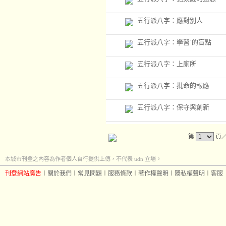
五行派八字：應對別人
五行派八字：學習˙的盲點
五行派八字：上廁所
五行派八字：批命的報應
五行派八字：保守與創新
第
頁
本城市刊登之內容為作者個人自行提供上傳，不代表 udn 立場。
刊登網站廣告
︱
關於我們
︱
常見問題
︱
服務條款
︱
著作權聲明
︱
隱私權聲明
︱
客服