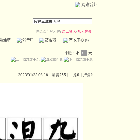
網路城邦
你還沒有登入喔(
馬上登入
/
加入會員
)
薦連結
公告區
訪客簿
市政中心
(0)
字體：
小
中
大
2023/01/23 08:18 瀏覽
265
｜回應
0
｜
推薦
0