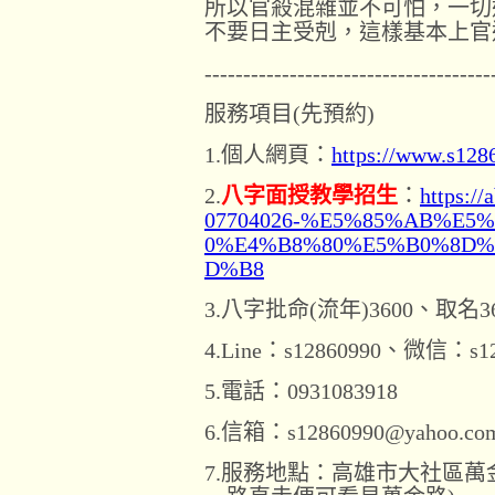
所以官殺混雜並不可怕，一切
不要日主受剋，這樣基本上官
-------------------------------------
服務項目(先預約)
1.個人網頁：
https://www.s128
2.
八字面授教學招生
：
https://
07704026-%E5%85%AB%E
0%E4%B8%80%E5%B0%8D%
D%B8
3.八字批命(流年)3600、取名3
4.Line：s12860990、微信：s12
5.電話：0931083918
6.信箱：s12860990@yahoo.com
7.服務地點：高雄市大社區萬金