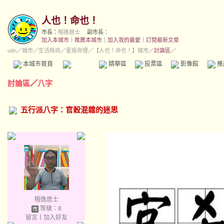
人也！命也！
市長：
榕逸居士
副市長：
加入本城市
｜
推薦本城市
｜
加入我的最愛
｜
訂閱最新文章
udn
／
城市
／
生活時尚
／
星座命理
／
【人也！命也！】城市
／討論區／
本城市首頁
討論區
精華區
投票區
影像館
推
討論區
／
八字
五行派八字：官殺混雜的迷思
榕逸居士
等級：8
留言
｜
加入好友