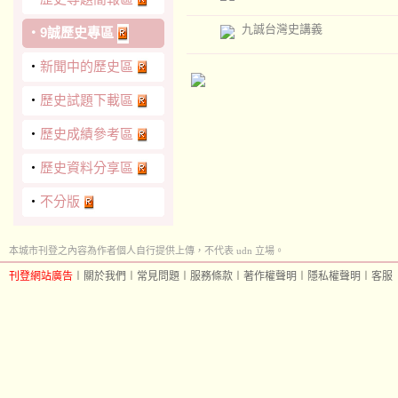
九誠台灣史講義
‧
9誠歷史專區
‧
新聞中的歷史區
‧
歷史試題下載區
‧
歷史成績參考區
‧
歷史資料分享區
‧
不分版
本城市刊登之內容為作者個人自行提供上傳，不代表 udn 立場。
刊登網站廣告
︱
關於我們
︱
常見問題
︱
服務條款
︱
著作權聲明
︱
隱私權聲明
︱
客服