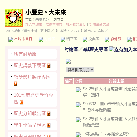
小歷史。大未來
市長：
朱琪老師
副市長：
加入本城市
｜
推薦本城市
｜
加入我的最愛
｜
訂閱最新文章
udn
／
城市
／
學校社團
／
高中職
／
【小歷史。大未來】城市
／討論區／
本城市首頁
討論區
精華區
投票區
影像館
推
討論區
／
9誠歷史專區
‧
所有討論版
‧
歷史講義下載區
‧
教學影片製作專區
標示
心情
討論主題
98-2學術人才養成計畫 政治
‧
101七忠歷史學習專
學生提問
區
990302再興中學學術人才養成
社會科專題講座
‧
歷史分組報告區
98-2學術人才養成計畫-人文
‧
學生作品呈現區
議題彙整
《制高點：世界經濟之戰》
‧
歷史專題簡報區