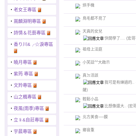
烘手機
‧
老女王專區
鳥毛都不見了
‧
嵩麟淵明專區
天真的女兒
‧
詩情＆花藝專區
快開學了....
(宏哥
‧
香り川&╭☆淚專區
祖母上法庭
‧
曉月專區
小笑話^^大啟示
‧
紫筠 專區
真ㄉ活該
我可是有練過的..
‧
文羚專區
薩)
‧
山之楓專區
輕鬆小品
比想像還大..
(宏
‧
夜風(雨季)專區
北方美食──饃
‧
立 li &自莊專區
鄉音重
‧
宇晨專區