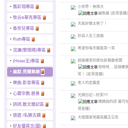
‧
鳳彩翎專區
小世界，無限大
鹹魚飯
(宏哥菩薩)
‧
牧谷&華克專區
天氣好像太熱了！
‧
香奈兒專區
妙話人生三部曲
‧
Ruth專區
希望你每天都能笑一笑
‧
浣濂(黎雨晴)專區
超級爆笑的原住民餐廳老闆
‧
(Hsiao玉)專區
哈哈哈....這個梗
‧
幽默.莞爾集錦
笑！
(宏哥菩薩)
‧
樂曲.影音專區
老人的定義是
‧
心靈宗教.慈善
光頭日記---好笑!!!!
媽媽說的謊 最可怕
‧
詩詞.散文雜記區
哥菩薩)
‧
旅遊 /名勝古蹟
大陸國家地震局嚴正公告
‧
好友優質文(圖)