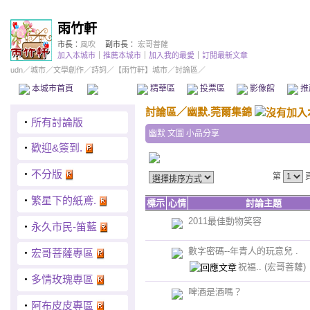
雨竹軒
市長：
風吹
副市長：
宏哥菩薩
加入本城市
｜
推薦本城市
｜
加入我的最愛
｜
訂閱最新文章
udn
／
城市
／
文學創作
／
詩詞
／
【雨竹軒】城市
／討論區／
本城市首頁
討論區
精華區
投票區
影像館
推
討論區
／
幽默.莞爾集錦
‧
所有討論版
幽默 文圖 小品分享
‧
歡迎&簽到.
‧
不分版
第
‧
繁星下的紙鳶.
標示
心情
討論主題
2011最佳動物笑容
‧
永久市民-笛藍
數字密碼--年青人的玩意兒 .
‧
宏哥菩薩專區
祝福..
(宏哥菩薩)
‧
多情玫瑰專區
啤酒是酒嗎？
‧
阿布皮皮專區