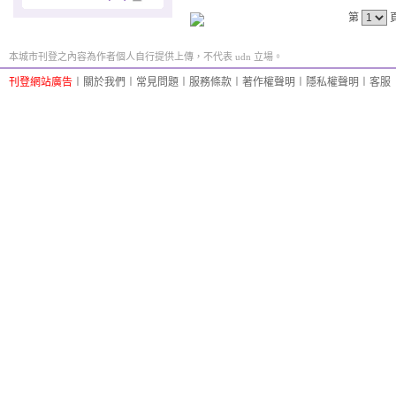
第
本城市刊登之內容為作者個人自行提供上傳，不代表 udn 立場。
刊登網站廣告
︱
關於我們
︱
常見問題
︱
服務條款
︱
著作權聲明
︱
隱私權聲明
︱
客服