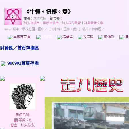
《牛轉。扭轉。愛》
市長：
朱琪老師
副市長：
加入本城市
｜
推薦本城市
｜
加入我的最愛
｜
訂閱最新文章
udn
／
城市
／
學校社團
／
國中
／
【《牛轉。扭轉。愛》】城市
／討論區／
本城市首頁
討論區
精華區
投票區
影像館
推
討論區
／
首頁存檔區
990902首頁存檔
朱琪老師
等級：8
留言
｜
加入好友