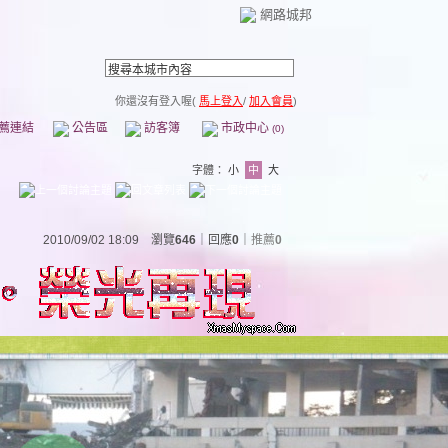
網路城邦
你還沒有登入喔(
馬上登入
/
加入會員
)
薦連結
公告區
訪客簿
市政中心
(0)
字體：
小
中
大
2010/09/02 18:09 瀏覽
646
｜回應
0
｜
推薦
0