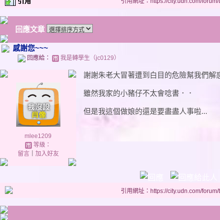
引用網址：https://city.udn.com/forum
回應文章
感謝您~~~
回應給：
我是轉學生（jc0129）
謝謝朱老大冒著遭到白目的危險幫我們解
雖然我家的小豬仔不太會唸書．．
但是我這個做娘的還是要盡盡人事啦...
mlee1209
等級：
留言
｜
加入好友
引用網址：https://city.udn.com/forum