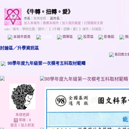
《牛轉。扭轉。愛》
市長：
朱琪老師
副市長：
加入本城市
｜
推薦本城市
｜
加入我的最愛
｜
訂閱最新文章
udn
／
城市
／
學校社團
／
國中
／
【《牛轉。扭轉。愛》】城市
／討論區／
本城市首頁
討論區
精華區
投票區
影像館
推
討論區
／
升學資訊區
看回應文
98學年度九年級第一次模考五科取材範疇
98學年度九年級第一次模考五科取材範疇
朱琪老師
等級：8
留言
｜
加入好友