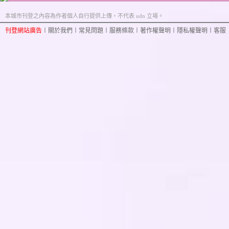
本城市刊登之內容為作者個人自行提供上傳，不代表 udn 立場。
刊登網站廣告
︱
關於我們
︱
常見問題
︱
服務條款
︱
著作權聲明
︱
隱私權聲明
︱
客服