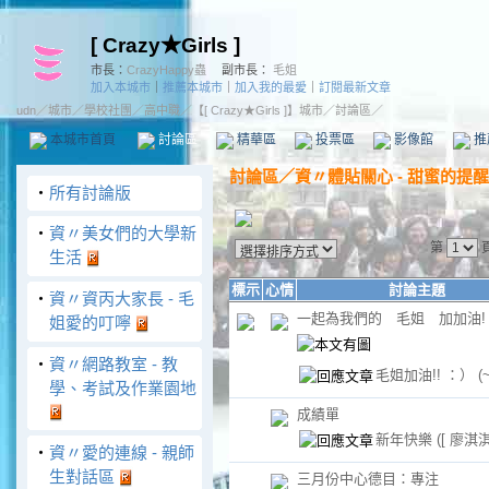
[ Crazy★Girls ]
市長：
CrazyHappy蟲
副市長：
毛姐
加入本城市
｜
推薦本城市
｜
加入我的最愛
｜
訂閱最新文章
udn
／
城市
／
學校社團
／
高中職
／
【[ Crazy★Girls ]】城市
／討論區／
本城市首頁
討論區
精華區
投票區
影像館
推
討論區
／
資〃體貼關心 - 甜蜜的提醒
‧
所有討論版
‧
資〃美女們的大學新
第
生活
標示
心情
討論主題
‧
資〃資丙大家長 - 毛
一起為我們的 毛姐 加加油!
姐愛的叮嚀
‧
資〃網路教室 - 教
毛姐加油!! ：）
(
學、考試及作業園地
成績單
新年快樂
([ 廖淇淇 
‧
資〃愛的連線 - 親師
生對話區
三月份中心德目：專注