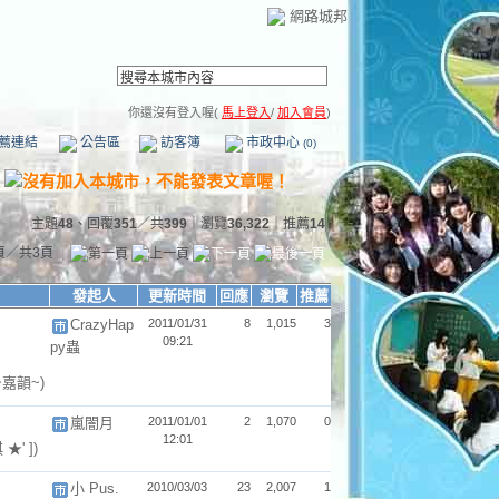
網路城邦
你還沒有登入喔(
馬上登入
/
加入會員
)
薦連結
公告區
訪客簿
市政中心
(0)
主題
48
、回覆
351
／共
399
｜瀏覽
36,322
｜推薦
14
頁／共3頁
發起人
更新時間
回應
瀏覽
推薦
CrazyHap
2011/01/31
8
1,015
3
09:21
py蟲
~嘉韻~)
嵐闇月
2011/01/01
2
1,070
0
12:01
★' ])
小 Pus.
2010/03/03
23
2,007
1