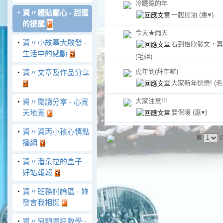
冷颼颼的年
‧
資〃體貼關心 - 甜蜜
一起加油
(惠♥)
的提醒
今天★雨天
‧
資〃小故事大啟發 -
看到怡欣發文，真
生活中的感動
(毛姐)
虎年到(拜年囉)
‧
資〃文章及作品分享
大家新年快樂!
(毛
大家注意!!!
‧
資〃閱讀分享 - 心寬
要保暖
(惠♥)
天地寬
‧
資〃資丙小孩心情點
第
播網
‧
資〃潘朵拉的盒子 -
好站報報
‧
資〃班務討論區 - 妳
發言我相挺
‧
資〃另類資訊教學 -