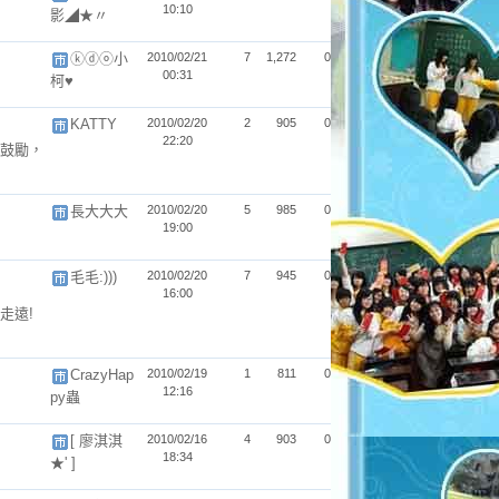
10:10
影◢★〃
ⓚⓓⓞ小
2010/02/21
7
1,272
0
00:31
柯♥
KATTY
2010/02/20
2
905
0
22:20
鼓勵，
長大大大
2010/02/20
5
985
0
19:00
毛毛:)))
2010/02/20
7
945
0
16:00
走遠!
CrazyHap
2010/02/19
1
811
0
12:16
py蟲
[ 廖淇淇
2010/02/16
4
903
0
18:34
★' ]