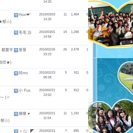
14:20
Hsin❤〞
2010/03/03
11
1,464
0
14:20
(★郁☆)
毛毛:)))
2010/03/01
19
1,286
0
14:56
裡，都要平
菉菉
2010/02/26
26
2,478
1
19:23
(怡欣★)
阿mo
2010/02/23
5
911
0
08:28
小 Pus.
2010/02/21
5
912
0
23:02
～～
(〃
樂樂 ♥
2010/02/21
11
1,192
0
11:54
★郁☆)
〃☆︴◤
2010/02/21
7
895
0