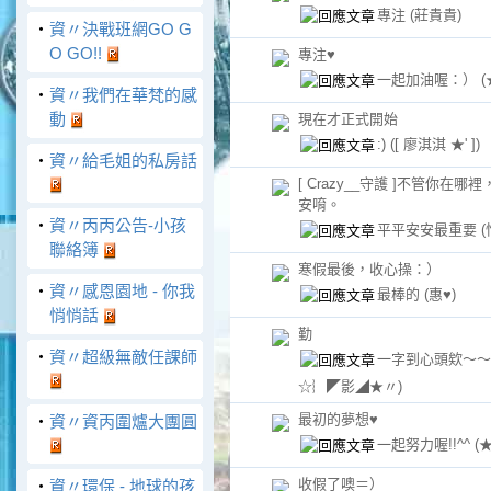
專注
(莊貴貴)
‧
資〃決戰班網GO G
O GO!!
專注♥
一起加油喔：）
‧
資〃我們在華梵的感
動
現在才正式開始
:)
([ 廖淇淇 ★' ])
‧
資〃給毛姐的私房話
[ Crazy__守護 ]不管你在哪
安唷。
‧
資〃丙丙公告-小孩
平平安安最重要
聯絡簿
寒假最後，收心操：）
‧
資〃感恩園地 - 你我
最棒的
(惠♥)
悄悄話
勤
‧
資〃超級無敵任課師
一字到心頭欸～
☆︴◤影◢★〃)
最初的夢想♥
‧
資〃資丙圍爐大團圓
一起努力喔!!^^
(
收假了噢＝）
‧
資〃環保 - 地球的孩