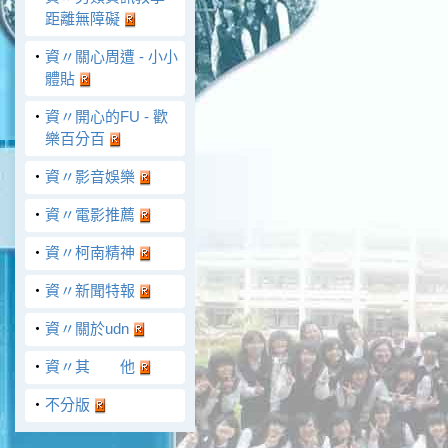
距離無障礙
‧
資〃關心周遭 - 小小
體貼
‧
資〃開心的FU - 歡
樂百分百
‧
資〃影音娛樂
‧
資〃電影推薦
‧
資〃柯南精神
‧
資〃新聞特報
‧
資〃關於udn
‧
資〃其 他
‧
不分版