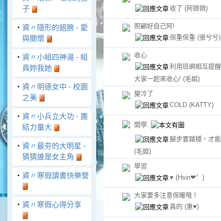
收了
(阿微微)
子
照顧好自己阿!
‧
資〃隱形的翅膀 - 愛
保重保重
(張兮兮)
與關懷
收心
‧
資〃小組四神湯 - 組
利用班網相互提醒
員妳我她
大家一起來收心!
(毛姐)
‧
資〃明德女中 - 校園
變冷了
之美
COLD
(KATTY)
‧
資〃小兵立大功 - 團
開學.
結力量大
腳步要踏穩，才能
‧
資〃最夯的大明星 -
(毛姐)
猜猜誰是女主角
學習
‧
資〃寒假讀書快樂營
♥
(Hsin❤〞)
大家要多注意保暖哦！
‧
資〃寒假心得分享
真的
(惠♥)