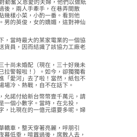
對勤奮又恩愛的夫婦，他們以做紙
過後，兩人手牽手，在巷弄間散
點幾樣小菜，小酌一番。看到他
。男的英俊，女的嬌媚，這對神仙
下，當時最大的某家電業的一個協
送貨員，因而結識了該協力工廠老
三十尚未婚配（現在，三十好幾未
已拉警報啦！）。如今，卻獨獨看
進「愛河」去了啦！當然，紙包不
場場冷、熱戰，自不在話下。
，允諾付給新台幣幣壹千萬元，請
是一個小數字。當時，在北投，
字，比現在的一億元還要多呢。婦
華轎車，整天穿著亮麗，呼朋引
夜幕低垂，喧囂過後，席散人去，