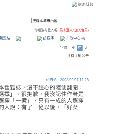
網路城邦
你還沒有登入喔(
馬上登入
/
加入會員
)
薦連結
公告區
訪客簿
市政中心
(0)
字體：
小
中
大
共有
1
則公告
花豹子
2008/09/07 11:28
本舊雜誌，漫不經心的隨便翻閱，
選擇」。很抱歉，我沒記住作者是
選擇「一億」，只有一成的人選擇
的人說：有了一億以後，「好女