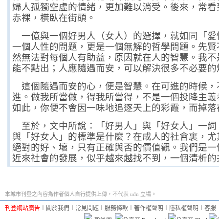
婦人孤獨空虛的情緒，更加難以消受。後來，常看
赤裸，橫臥在街頭。
一億與一個好男人（女人）的選擇，就如同「愛
一個人性的問題，更是一個無解的哲學問題。先賢
然無法對每個人有助益，原因就在人的智慧。我不
能不點出；人應隨遇而安，可以解決很多不必要的
這個隨遇而安的心，便是智慧。在可進的時候，
進。做我所當做，得我所當得，不是一個投降主義
如此，你便不會因一味地追逐天上的彩霞，而掉落
至於，文中所說：
「好男人」與「好女人」一詞
與「好女人」的標準是什麼？在成人的社會裏，尤
絕對的好、壞，只有正確與否的價值觀。我們是一
近來社會的發展，似乎越來越找不到，一個清析的
本城市刊登之內容為作者個人自行提供上傳，不代表 udn 立場。
刊登網站廣告
︱
關於我們
︱
常見問題
︱
服務條款
︱
著作權聲明
︱
隱私權聲明
︱
客服