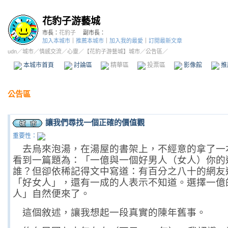
花豹子游藝城
市長：
花豹子
副市長：
加入本城市
｜
推薦本城市
｜
加入我的最愛
｜
訂閱最新文章
udn
／
城市
／
情感交流
／
心靈
／
【花豹子游藝城】城市
／公告區／
本城市首頁
討論區
精華區
投票區
影像館
推
公告區
讓我們尋找一個正確的價值觀
重要性：
去烏來泡湯，在湯屋的書架上，不經意的拿了一
看到一篇題為：「一億與一個好男人（女人）你的
誰？但卻依稀記得文中寫道：有百分之八十的網友
「好女人」，還有一成的人表示不知道。選擇一億
人」自然便來了。
這個敘述，讓我想起一段真實的陳年舊事。