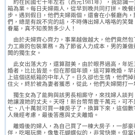
約在民國七十年左右（西元
1981
年），我認識一
箱為業。每日夫婦兩人，從早到晚共同打拼。晚餐
步。遇到假日，他們夫婦兩個，還會在小餐廳內，
們，總是有說不完的話，不時傳出婦人咯咯的笑聲
眷屬，真不知羨煞多少人！
由於夫婦齊心齊力，事業越做越大，他們竟然包
力工廠的包裝業務。為了節省人力成本，男的兼做
闆的獨生女。
此女出落大方，還算甜美，由於眼界過高，年近
婚者，比比皆是。但在那個年頭，這可算晚婚，早
上這個送紙箱的中年人了。日久卻也生情，他們掉
住火，終於被為妻者獲悉，從此，他們夫婦開打一
獨生女為了能夠與該男長相廝守，來找婦人談判
她讓渡她的丈夫。天呀！新台幣幣壹千萬元，可不
七、八十萬就可買一棟房子了，換算下來，這個數
人幾經考慮，最後答應與丈夫離婚。
離婚後的婦人，為自己買了一棟大房子，一部豪
伴，吃喝玩樂，像隻花蝴蝶似的，非常快樂。但當