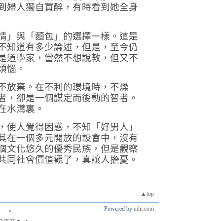
到婦人獨自買醉，有時看到她全身
情」與「麵包」的選擇一樣。這是
不知道有多少論述，但是，至今仍
是道學家，當然不想說教，但又不
煩惱。
不放棄。在不利的環境時，不燥
者，卻是一個謀定而後動的智者。
在水溝裏。
，使人覺得困惑，不知「好男人」
其在一個多元開放的設會中，沒有
個文化悠久的優秀民族，但是觀察
共同社會價值觀了，真讓人擔憂。
▲top
Powered by
udn.com