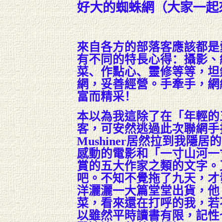
好大的蜘蛛網（大家一起
來自各方的部落客應該都是
有不同的特長心得
：
攝影、
菜
、作點心、靈修
等等，坦
網，妥善經營。
手牽手，網
富而精
采
！
本以為我這除了在「年輕的
客，可安然逃過此
次聯網手
Mushiner
居然拉到我隱居的
感動的電影和「一寸山河一
賞的五大作家之類的文字。
吧。
不知不覺拖了九天，才
洋灑灑一大篇堂堂出貨，他
菜，看來還在打呼的我，若
以雖然平時讀書有限，記性