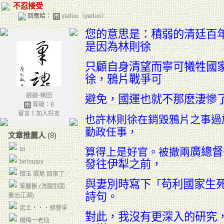
不忍接受
回應給：
yaduo（yaduo）
您的意思是：積弱的清廷百
是因為林則徐
只顧自身清望而寧可犧牲國
徐，鴉片戰爭可
謎謎-梯田
避免，國運也就不那麽淒慘
等級：8
留言
｜
加入好友
也許林則徐在銷毀鴉片之事過
勤政任事，
文章推薦人
(8)
tzi
廣總督
算得上是好官。
被撤兩
behappy
發往伊犁之前，
傑玉 環島 回來了
「
與妻別時寫下
苟利
國家生
笨腳獸 (洗腥割面
詩句。
重出江湖)
泥土‧‧‧郭譽孚
對此，我沒有更深入的研究
楊梅一老仙