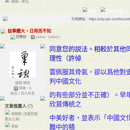
楊梅一老仙
引用網址：https://city.udn.com/forum
玆事體大，日用而不知
回應給：
yaduo（yaduo）
同意您的説法。相較於其他
理性（許倬
雲
佩服其骨氣，卻以爲他對
判中國文化
謎謎-梯田
等級：8
留言
｜
加入好友
的有
些部分並不正確）。早
欣賞傳統之
文章推薦人
(7)
笨腳獸 (洗腥割面
中美好
者，並表示
「
中國文
重出江湖)
難中的積
黑娃