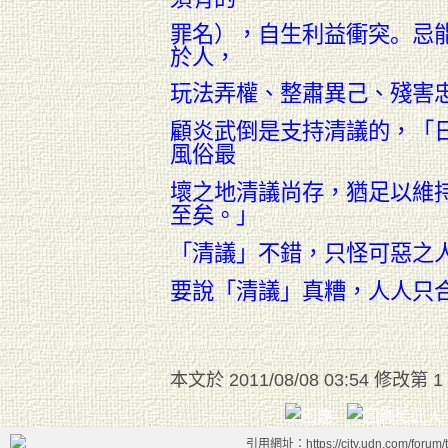
罪名），
自生利益衝突。忌
於人，
玩法弄權、
整肅異己、殘害
顧炎武倒是支持清議的，「
風俗最
壞之地清議尚存，猶足以維
至矣。
」
「清議
」不錯，只怪
可惡之
要說
「清議
」真糟，人人
只
本文於
2011/08/08 03:54 修改第 1
引用網址：https://city.udn.com/forum