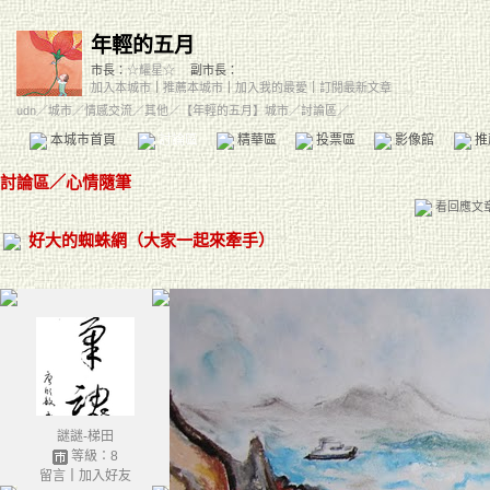
年輕的五月
市長：
☆耀星☆
副市長：
加入本城市
｜
推薦本城市
｜
加入我的最愛
｜
訂閱最新文章
udn
／
城市
／
情感交流
／
其他
／
【年輕的五月】城市
／討論區／
本城市首頁
討論區
精華區
投票區
影像館
推
討論區
／
心情隨筆
看回應文
好大的蜘蛛網（大家一起來牽手）
謎謎-梯田
等級：8
留言
｜
加入好友