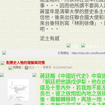
事‧‧‧因而他所謂不要與人
蔣當年是清華大學的歷史系主
信他，後來出任聯合國大使和
來台後特別寫「林則徐傳」，
吧‧‧‧
泥土有感
引用網址：https://city.udn.com/forum
對歷史人物的理解與同情
回應給：
泥土‧‧‧郭譽孚（h1234567am）
蔣廷黻《中國近代史》中寫
『朝廷把他謫戍伊犁，他在
遠及十里內外，若我炮不能
良也。彼之放炮如內地之放
後，需輾轉移時，再放一炮
yaduo