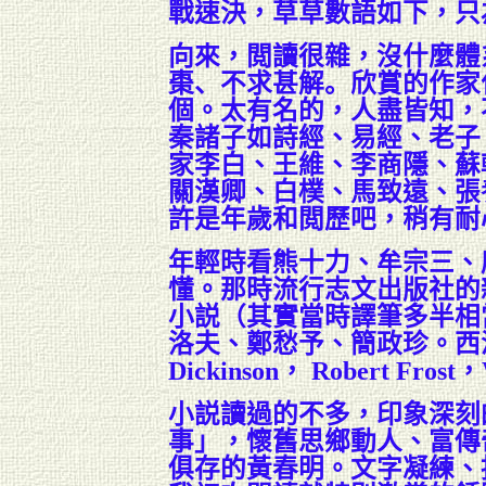
戰速決，草草數語如下，只
向來，閲讀很雜，沒什麼體
棗
、不求甚解。
欣賞的作家
個。太有名的，人盡皆知，
秦諸子如詩經、易經、老子
家李白、王維、李商隱、蘇
關漢卿、白樸、馬致遠、張
許是年歲和閲歷吧，稍有耐
年輕時看熊十力、牟宗三、
懂。那時流行志文出版社的
小説（其實當時譯筆多半相
洛夫、鄭愁予、簡政珍。西洋詩人喜
Dickinson
，
Robert Frost
，
小説讀過的不多，印象深刻
事」，懷舊思鄉動人、富傳
俱存的
黃春明。
文字凝練、