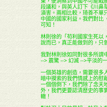
東，便洞察到中國不可能戰
段議和，與英人訂下《川鼻
溳害。兩相比較，琦善不單
中國的國家利益。我們對比
可知！
林則徐的「苟利國家生死以
說而已，真正能做到的，只
我對林則徐如同對很多所謂
--> 震驚 --> 幻滅 -->
一個英雄的創造，需要很多
暗中摸索的我們情感上的慰
一個個倒下，我們除了念天
外，我們更要認清歷史的事
轍！