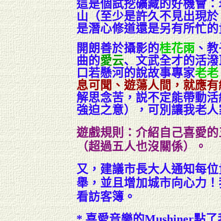
這是個試挖礦藏的好機會：
山（至少是許久不見出現於
是潛心修道還是另有所忙的
開朗善於攝影的
桂花雨
、教
曲的
愛云
、
文武全才的活潑
口若懸河的說故事專家
老老
息可聞、遊蕩人間，就應有
解思念苦，説不定能帶動活
強迫之意），可別讓我老人
遊戲規則：介紹自己喜愛的
（超過五人也沒關係）。
又，建議市長大人通知每位
舉，並且增加城市向心力！
看訪客簿。
* 喜愛音樂的Mushiner點