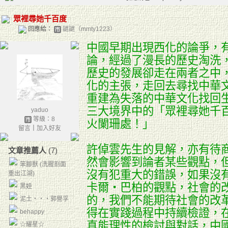
眾裡尋她千百度
回應給：
謎謎（mmty1223）
中國早期出現西化的論爭，
論，經過了漫長的歷史淘洗
歷史的發展卻走在兩者之中
化的主張，走回去尋找中華
重建為失落的中華文化找回
三大境界中的「眾裡尋她千
yaduo
等級：8
火闌珊處！」
留言
｜
加入好友
許倬雲先生的見解，亦有待
文章推薦人
(7)
然會影響到論者某些觀點，
笨腳獸 (洗腥割面
沒有犯重大的錯誤，如果沒
重出江湖)
卡爾‧巴柏的觀點，社會的
黑娃
的，我們不能期待社會的改
泥土‧‧‧郭譽孚
得在實踐過程中持續檢證，
behappy
真能理性的檢討與對話，中
☆耀星☆