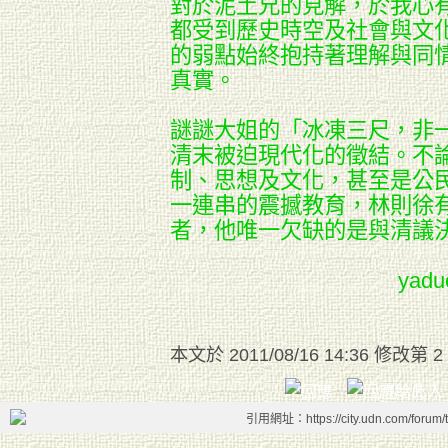
對於泥土兄的見解，於我心
都受到歷史時空及社會與文
的弱點始終抱持著理解與同
真實。
謎謎大姐的「冰凍三尺，非
清末被迫現代化的徵結。不
制、思想及文化，甚至是公
一連串的震撼教育，林則徐
者，他唯一欠缺的是與清議
yad
本文於
2011/08/16 14:36 修改第 2
引用網址：https://city.udn.com/forum