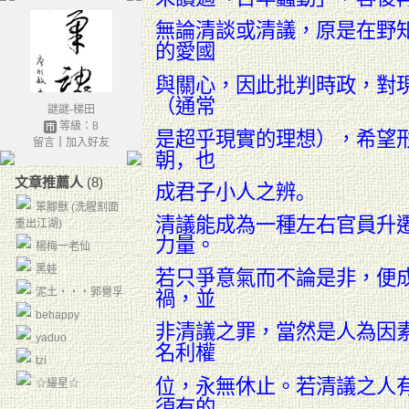
無論清談或清議，原是在野
的愛國
與關心，因此批判時政，對
（通常
謎謎-梯田
等級：8
是超乎現實的理想），希望
留言
｜
加入好友
朝，也
文章推薦人
(8)
成君子小人之辨。
笨腳獸 (洗腥割面
清議能成為一種左右官員升
重出江湖)
力量。
楊梅一老仙
黑娃
若只爭意氣而不論是非，便
泥土‧‧‧郭譽孚
禍，並
behappy
非清議之罪，當然是人為因
yaduo
名利權
tzi
位，永無休止。若清議之人
☆耀星☆
須有的