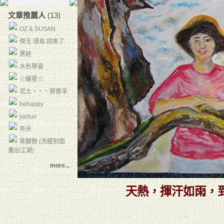
文章推薦人
(13)
OZ & SUSAN
傑玉 環島 回來了
黑娃
水色華姿
☆耀星☆
泥土‧‧‧郭譽孚
behappy
yaduo
奈米
笨腳獸 (洗腥割面
重出江湖)
more...
天熱，揮汗如雨，