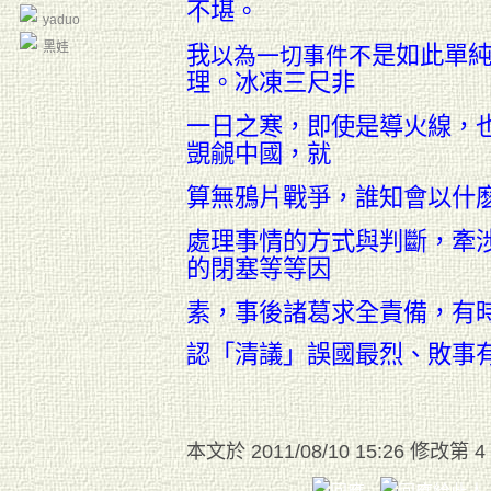
不堪。
yaduo
黑娃
我
是如此單
以為一切事件不
理。冰凍三尺非
一日之寒，即使是導火
線，
覬覦中國，就
算無鴉片戰爭，誰知會以什
處理事情的方式與判斷，牽
的閉塞等等因
素，事後諸葛求全責備，有
認「清議」誤國最烈、敗事
本文於
2011/08/10 15:26 修改第 4