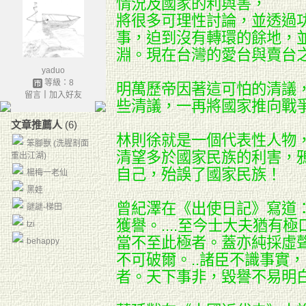
情況及國家的利與害，
將很多可理性討論，並透過
事，迫到沒有轉環的餘地，
淵。現在台灣的愛台與賣台
yaduo
等級：8
明萬歷帝因著這可怕的清議
留言
｜
加入好友
些清議，
一再將國家推向戰
文章推薦人
(6)
林則徐就是一個代表性人物
笨腳獸 (洗腥割面
清望多於國家民族的利害，
重出江湖)
自己，殆誤了國家民族！
楊梅一老仙
黑娃
曾紀澤在《出使日記》寫道
謎謎-梯田
獲譽。....至今士大夫猶有極
tzi
當不至此極者。蓋亦純採虛
behappy
不可破爾。..諸臣不識事實
者。天下事非，毀譽不易明