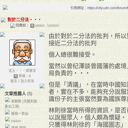
引用網址：https://city.udn.com/forum
對於二分法‧‧‧
回應給：
yaduo（yaduo）
由於對於二分法的批判，所以
接近二分法的批判
個人總很難接受。
當然以曾纪澤談曾國藩的處境
泥土‧‧‧郭譽孚
局負責的‧‧‧
等級：8
留言
｜
加入好友
但是「清議」，在當時中國知
者，實在不多，能夠充分說服
文章推薦人
(5)
識份子的主張當然要為國族尊
笨腳獸 (洗腥割面
重出江湖)
林則徐當時所得的資訊，是否
楊梅一老仙
以說服眾人，個人頗為懷疑‧
yaduo
只獲得林則徐的「海國圖志」