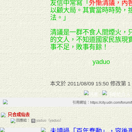
友信中常寫「
外慚清議，內
以顧大局。
其實當時時勢，
法。」
清議是一群不食人間煙火，
的文人，不知道國家民族現
事不足，敗事有餘！
yaduo
本文於
2011/08/09 15:50 修改第 1
引用網址：https://city.udn.com/forum
只合成仙去
回應給：
yaduo（yaduo）
」，容後
未讀過「百年蠢動