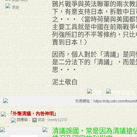
謎謎-梯田
鴉片戰爭與英法聯軍的兩次教
黑娃
下，有意支持日本，拆散中日
之‧‧‧〈當時荷蘭與美國都
主要工具就是中國在前兩戰爭
列強所訂的不平等條約，只比
賣到日本！〉
因而，個人對於「清議」是同
是二分法下的「清議」，而是
思‧‧‧
泥土敬白
引用網址：https://city.udn.com/forum
「外慚清議，內咎神明」
回應給：
謎謎（mmty1223）
清議誤國，常是因為清議搶