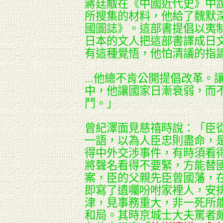
蔣廷黻在《中國近代史》中說：
所搜集的材料，他給了魏默
國圖誌》。這部書提倡以夷
日本的文人
把這部書譯成日
有這種覺悟，他怕清議的指
...他總不肯公開提倡改革
中，
他讓國家日漸衰弱，而
鬥。」
曾紀澤面見慈禧時說：「臣
一語，以為人臣忠則盡命，
得中外交涉事件，有時須看
將聲名看得不要緊，方
能替
案，臣的父親先臣曾國藩，
即寫了遺囑吩咐家裡人，安
津，見事務重大，非
一死所
和局。其時京城士大夫罵者