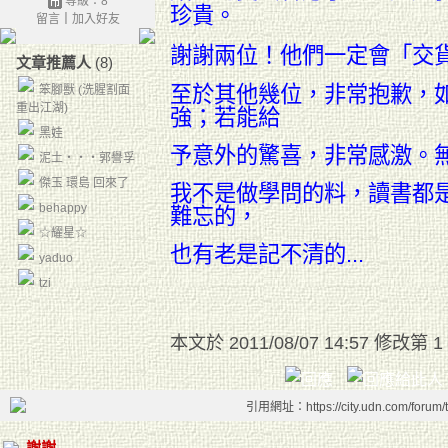
等級：8
珍貴。
留言
｜
加入好友
謝謝兩位！他們一定會
「交
文章推薦人
(8)
至於其他幾位，非常抱歉，
笨腳獸 (洗腥割面
重出江湖)
強；若能給
黑娃
予意
外的驚喜，非常感激。
泥土‧‧‧郭譽孚
傑玉 環島 回來了
我不是做學問的料，讀書都
behappy
難忘的，
☆耀星☆
也有老是
記不清的...
yaduo
tzi
本文於
2011/08/07 14:57 修改第 1
引用網址：https://city.udn.com/forum
謝謝