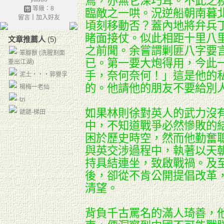
焉，亦無它深巧耳。不此之
等級：8
臨敵之一哄。況逆船朝南暮
留言
｜
加入好友
頃刻移動否？蓋內地將弁兵
睹面接仗。似此相距十里八
文章推薦人
(5)
之前聞。余嘗謂剿匪八字要
笨腳獸 (洗腥割面
已。第一要大炮得用，今此
重出江湖)
手，奈何奈何！」這是他的
泥土‧‧‧郭譽孚
的。他請他的朋友不要給別
楊梅一老仙
tzi
如果林則徐對英人的武力沒
謎謎-梯田
中，不知道戰爭必然慘敗的
困於歷史時空，然而他勤奮
與英交涉過程中，執著以天
持具結連坐，致啟戰禍。及
後，卻從不肯公開提倡改革
清望。
背負千古罵名的滿人琦善，