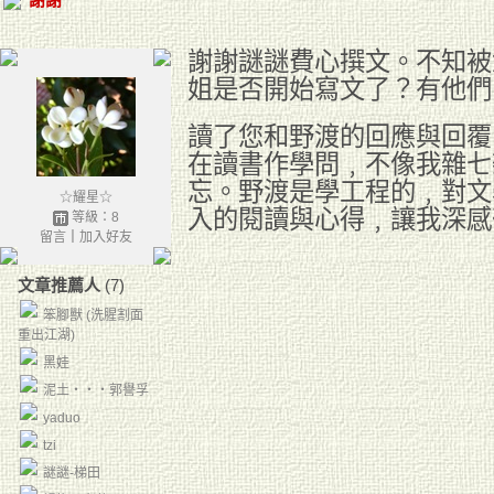
謝謝謎謎費心撰文。不知被
姐是否開始寫文了？有他們
讀了您和野渡的回應與回覆
在讀書作學問﹐不像我雜七
忘。野渡是學工程的﹐對文
☆耀星☆
入的閱讀與心得﹐讓我深感
等級：8
留言
｜
加入好友
文章推薦人
(7)
笨腳獸 (洗腥割面
重出江湖)
黑娃
泥土‧‧‧郭譽孚
yaduo
tzi
謎謎-梯田