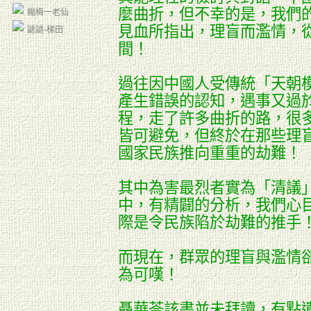
麼曲折，但不幸的是，我們
楊梅一老仙
見血所指出，理盲而濫情，
謎謎-梯田
間！
過往因中國人受傳統「天朝
產生錯誤的認知，遇事又過
程，走了許多曲折的路，很
皆可避免，但終於在那些理
國家民族推向重重的劫難！
其中為害最烈者實為「清議
中，有精闢的分析，我們心
際是令民族陷於劫難的推手
而現在，群眾的理盲與濫情
為可嘆！
聶華苓該書並未拜讀，有點