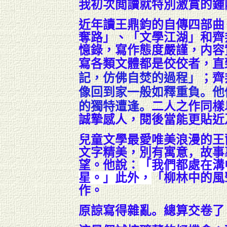
我初次閲讀就特別激賞的鍾
近年讀王鼎鈞的自傳四部曲
奪路」、「文學江湖」和齊
憶錄，寫作態度嚴謹，内容
寫各類文體都是佼佼者，直
記，仿佛自焚的過程」
；齊
像回到家一般如釋重負
。
他
的獨特遭逢。
二人之作同樣
誠摯感人，閱後當能更貼近
兒童文學最愛
唯美浪漫的王
文字精美，別有寓意
，
故事
望。他說：
「我們都處在溝
星。」此外，
「
柳林中的風
作。
原諒寫得雜亂。總算
交卷了