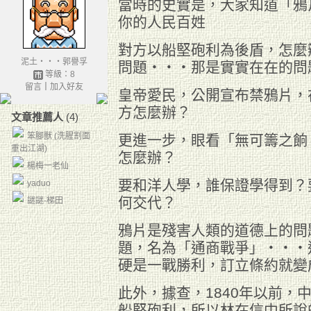
當時的史實是，大家知道「鴉
你的人民百姓
對方以船堅砲利為後盾，怎麼
泥土‧‧‧郭譽孚
問題‧‧‧那是實實在在的問
等級：8
留言
｜
加入好友
皇帝愛民，公開宣布禁鴉片，
方怎麼辦？
文章推薦人
(4)
笨腳獸 (洗腥割面
更進一步，眼看「無可籌之餉
重出江湖)
怎麼辦？
楊梅一老仙
要和洋人學，誰保證學得到？
yaduo
何交代？
謎謎-梯田
鴉片是殘害人類的道德上的問
題，名為「通商戰爭」‧‧‧
硬是一戰勝利，訂立條約就變
此外，據查，1840年以前，
船堅砲利，所以林在信中所說