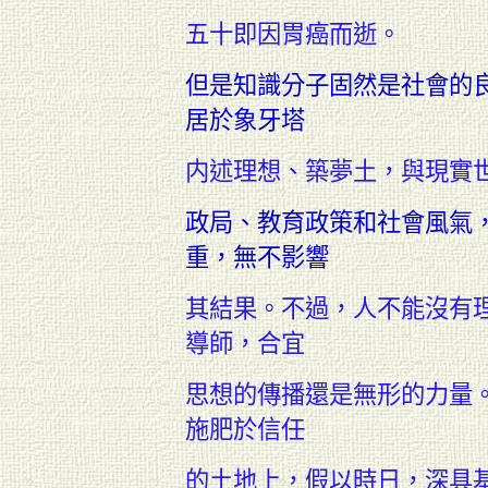
五十即因胃
癌而逝。
但是知識分子固然是社會的
居於象牙塔
内
述理想、築夢土，與現實
政局、教育政策和社會風氣
重，無不影響
其
結果。不過，人不能沒有
導師，合宜
思想
的傳播還是無形的力量
施肥於信任
的土地
上，假以時日，深具