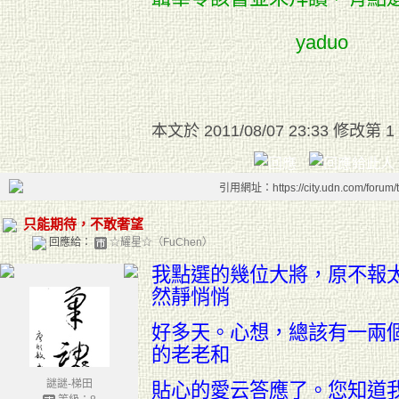
yaduo
本文於
2011/08/07 23:33 修改第 1
引用網址：https://city.udn.com/forum
只能期待，不敢奢望
回應給：
☆耀星☆（FuChen）
我點選的幾位大將，原不報
然靜悄悄
好多天。心想，總該有一兩
的老老和
謎謎-梯田
貼心的愛云答應了。您知道