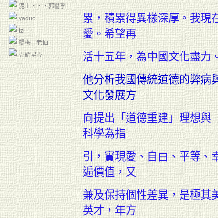
泥土‧‧‧郭譽孚
累，積累得
異樣深厚。
我
現
yaduo
tzi
愛。希望再
楊梅一老仙
活十五年，為
中國文化盡力
☆耀星☆
他
分析我國傳統道德的弊病
文化發展方
向
提
出
「
道德重建
」理想與
科學為指
引，實
現愛、自由、平等、
遍價值，又
兼及保持
個性差異，是極其
英才，年方