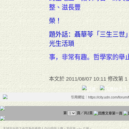
整、滋長豐
榮！
題外話：
聶華苓「三生三世
光生活
瑣
事，
非常有趣。
哲學家的舉
本文於
2011/08/07 10:11 修改第 1
引用網址：https://city.udn.com/forum
第
頁／共2頁
本城市刊登之內容為作者個人自行提供上傳，不代表 udn 立場。