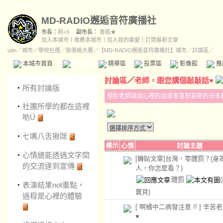
MD-RADIO邂逅音符廣播社
市長：
莉<3
副市長：
香菇★
加入本城市
｜
推薦本城市
｜
加入我的最愛
｜
訂閱最新文章
udn
／
城市
／
學校社團
／
部落格大賽
／
【MD-RADIO邂逅音符廣播社】城市
／討論區／
本城市首頁
討論區
精華區
投票區
影像館
推
討論區
／
老師，跟您講個敲敲話♥
‧
所有討論版
想對老師說說心裡的話或者喜怒哀樂的分享
‧
社團所學的都在這裡
喲Ü
‧
七嘴八舌揪咪
標示
心情
討論主題
‧
心情總能透過文字間
[轉貼文章]台灣，零體罰？(身
的交流達到宣傳
人，你怎麼看？)
體罰
‧
表演結果not重點，
寶貝)
過程是心裡的體驗
[ 啊橘中二病發注意 !! ] 辛苦
♥