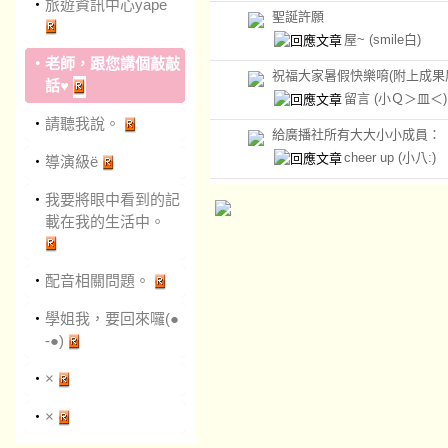
‧
旅遊資訊中心yape
聖誕許願
屋~
(smile白)
‧
老師，跟您講個敲敲
祝福大家暑假快樂唷(附上成果
話♥
留言
(小Ｑ＞皿＜)
‧
請聽我說。
給廣播社所有大大小小成員：
cheer up
(小八:)
‧
導演級ë
‧
我要將眼中看到的記
載在我的生活中。
‧
配音相關問題。
‧
學姐我，要回來囉(●
-●)
‧
×
‧
×