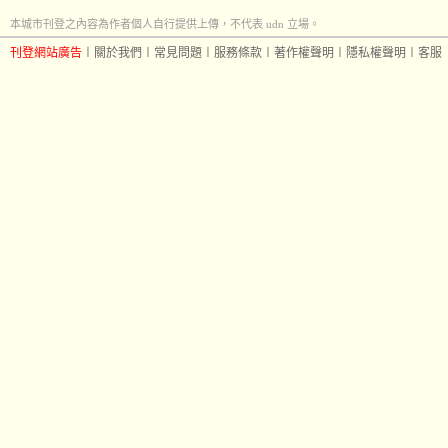
本城市刊登之內容為作者個人自行提供上傳，不代表 udn 立場。
刊登網站廣告
︱
關於我們
︱
常見問題
︱
服務條款
︱
著作權聲明
︱
隱私權聲明
︱
客服