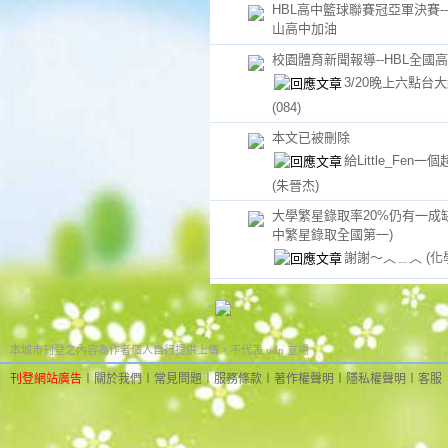
HBL高中籃球聯賽冠亞軍決賽-
山高中加油
校園體育新聞報導--HBL全國
3/20晚上六點台
(084)
本文已被刪除
給Little_Fen
(朱晉杰)
大學繁星錄取率20%仍有一成
中繁星錄取全國第一)
謝謝～︿﹍︿
(化
本城市刊登之內容為作者個人自行提供上傳，不代表 udn 立場。
刊登網站廣告
︱
關於我們
︱
常見問題
︱
服務條款
︱
著作權聲明
︱
隱私權聲明
︱
客服