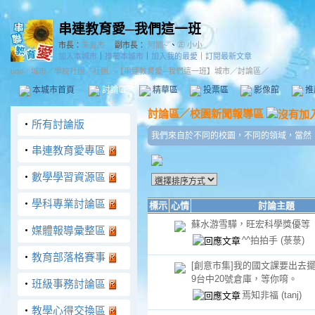
串連教育愛─我們這一班
市長：
朱晉杰
副市長：
阿關~
、
㊣ 小小
加入本城市
｜
推薦本城市
｜
加入我的最愛
｜
訂閱最新文章
udn
／
城市
／
學校社團
／
社團
／
【串連教育愛─我們這一班】城市
／討論區／
本城市首頁
討論區
精華區
投票區
影像館
推
討論區
／
校園新聞報導區
‧
所有討論版
我們來自於不同的校園，不同的領域，當然
‧
串連教育愛專區
‧
數學學習資源區
‧
學科專業討論區
標示
心情
討論主題
蘇水游雪驊，旺宏科學獎優等
‧
媒體報導彙整區
^^拍拍手
(菉菉)
‧
教育部落格賽事
[創意市集]我的國文課要出去擺攤了.
9台中20號倉庫，等你唷。
‧
班級事務討論區
焉知非福
(tanj)
‧
教學心得交換區