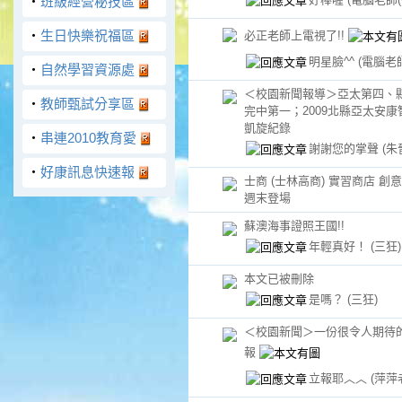
‧
班級經營秘技區
‧
生日快樂祝福區
必正老師上電視了!!
明星臉^^
(電腦老師(
‧
自然學習資源處
＜校園新聞報導＞亞太第四、
‧
教師甄試分享區
完中第一；2009北縣亞太安
凱旋紀錄
‧
串連2010教育愛
謝謝您的掌聲
(朱
‧
好康訊息快速報
士商 (士林高商) 實習商店 創
週末登場
蘇澳海事證照王國!!
年輕真好！
(三狂)
本文已被刪除
是嗎？
(三狂)
＜校園新聞＞一份很令人期待
報
立報耶︿︿
(萍萍