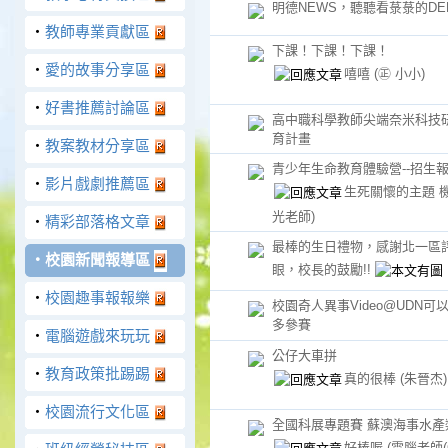
明德NEWS，聽聽看菉菉的DEMO帶
‧
教師專業貢獻區
下課！下課！下課！
‧
愛的故事分享區
嘻嘻
(㊣ 小小)
‧
好書推薦討論區
高中職科學教師尖端奈米科技
育計畫
‧
教案教材分享區
青少年生命教育體驗營--招生
‧
影片戲劇推薦區
生死關懷的主題 
光老師)
‧
精彩部落格文章
最棒的生日禮物，感謝北一區
‧
校園新聞報導區
眼，校長的鼓勵!!
‧
校園趣事報報樂
校園奇人異事Video@UDN可
多參賽
‧
電腦遊戲來玩玩
公仔大車拼
‧
教育政策批踢踢
真的很棒
(朱晉杰)
‧
校園流行文化區
全國科展專題賽 蘇澳海事水產
好棒喔
(電腦老師(C