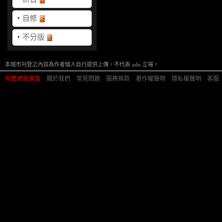
‧
自修
‧
不分版
本城市刊登之內容為作者個人自行提供上傳，不代表 udn 立場。
刊登網站廣告
︱
關於我們
︱
常見問題
︱
服務條款
︱
著作權聲明
︱
隱私權聲明
︱
客服