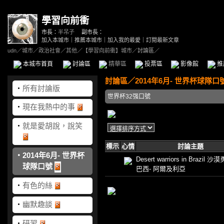
學習向前衝
市長：
半吊子
副市長：
加入本城市
｜
推薦本城市
｜
加入我的最愛
｜
訂閱最新文章
udn
／
城市
／
政治社會
／
其他
／
【學習向前衝】城市
／討論區／
本城市首頁
討論區
精華區
投票區
影像館
推
討論區
／
2014年6月- 世界杯球隊口
‧
所有討論版
世界杯32强口號
‧
現在我熱中的事
‧
就是愛胡說，說笑
標示
心情
討論主題
‧
2014年6月- 世界杯
Desert warriors in Brazil 
球隊口號
巴西- 阿爾及利亞
‧
有色的絲
‧
幽默趣談
‧
研習