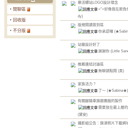
樂活驛站LOGO設計理念
‧
閒聊區
="=好像我在欺
dy)
‧
回收版
版規閱讀簽到區
‧
不分版
你承認囉
(★Sabi
站徽設計好了
謝謝你
(Little San
推薦連結討論區
無聊請點閱
(柔)
家族活力？
了～
(★Sabina★)
有關腳踏車旗跟團服的製作
需要放在最上層的
(黛安)
攝影組公告：旗津照片下載網