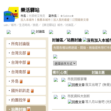
樂活驛站
市長：
光頭佬艾飛克
副市長：
★Sabina★
加入本城市
｜
推薦本城市
｜
加入我的最愛
｜
訂閱最新文章
udn
／
城市
／
生活時尚
／
旅遊
／
【樂活驛站】城市
／討論區／
本城市首頁
討論區
精華區
投票區
影像館
推
討論區
／
站務討論
‧
所有討論版
有關各種站務建議、開版、刪版還有想打市長
‧
台灣北部
‧
台灣中部
‧
台灣南部
標示
心情
討論主題
市民回娘家囉
‧
外島
我又出現了
(無覺)
‧
國外趴趴走
市民資料大剖析
‧
約團找伴
等八月以後吧
(光
‧
站務討論