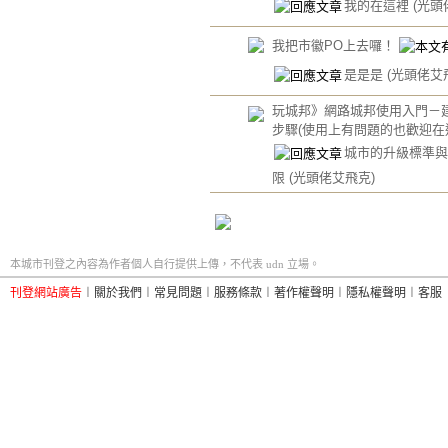
我的在這裡
(光頭
我把市徽PO上去囉！
是是是
(光頭佬艾
玩城邦》網路城邦使用入門－
步驟(使用上有問題的也歡迎在
城市的升級標準與
限
(光頭佬艾飛克)
本城市刊登之內容為作者個人自行提供上傳，不代表 udn 立場。
刊登網站廣告
︱
關於我們
︱
常見問題
︱
服務條款
︱
著作權聲明
︱
隱私權聲明
︱
客服