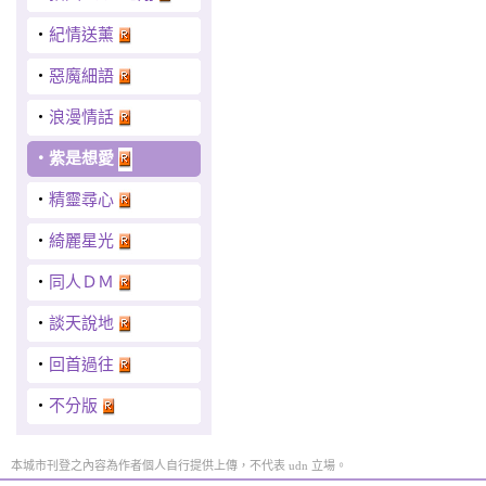
‧
紀情送薰
‧
惡魔細語
‧
浪漫情話
‧
紫是想愛
‧
精靈尋心
‧
綺麗星光
‧
同人ＤＭ
‧
談天說地
‧
回首過往
‧
不分版
本城市刊登之內容為作者個人自行提供上傳，不代表 udn 立場。