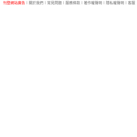
刊登網站廣告
︱
關於我們
︱
常見問題
︱
服務條款
︱
著作權聲明
︱
隱私權聲明
︱
客服