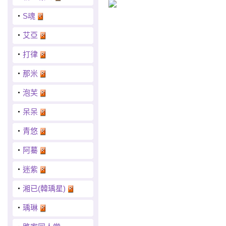
‧
S魂
‧
艾亞
‧
打律
‧
那米
‧
泡芙
‧
呆呆
‧
青悠
‧
阿驀
‧
迷紫
‧
湘已(韓瑀星)
‧
瑀琳