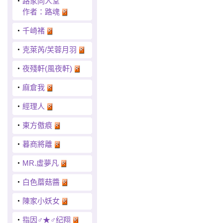
‧
路家同人堂
作者：路魂
‧
千崎褚
‧
克萊芮/芙蓉月羽
‧
夜殘軒(風夜軒)
‧
麻倉我
‧
經理人
‧
東方傲痕
‧
暮商將離
‧
MR.虛夢凡
‧
白色蘑菇醬
‧
陳家小妖女
‧
指因♂★♂纪翔