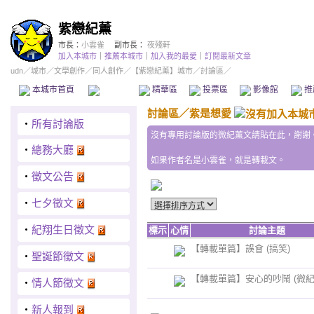
紫戀紀薰
市長：
小雲雀
副市長：
夜殘軒
加入本城市
｜
推薦本城市
｜
加入我的最愛
｜
訂閱最新文章
udn
／
城市
／
文學創作
／
同人創作
／
【紫戀紀薰】城市
／討論區／
本城市首頁
討論區
精華區
投票區
影像館
推
討論區
／
紫是想愛
‧
所有討論版
沒有專用討論版的微紀薰文請貼在此，謝謝
‧
總務大廳
如果作者名是小雲雀，就是轉載文。
‧
徵文公告
‧
七夕徵文
‧
紀翔生日徵文
標示
心情
討論主題
【轉載單篇】誤會 (搞笑)
‧
聖誕節徵文
【轉載單篇】安心的吵鬧 (微紀
‧
情人節徵文
‧
新人報到