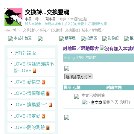
交換詩...交換靈魂
市長：
明玕
副市長：
時夢
、
幸福的起點
加入本城市
｜
推薦本城市
｜
加入我的最愛
｜
訂閱最新文章
udn
／
城市
／
文學創作
／
詩詞
／
【交換詩...交換靈魂】城市
／討論區／
本城市首頁
討論區
精華區
投票區
影像館
推
討論區
／
思動即舍
‧
所有討論版
Kaling《羚》的創作
‧
LOVE-情話綿綿講不
停-LOVE
‧
LOVE-愛情史
標示
心情
討論主題
‧
LOVE-情債難還
本文已被刪除
愛到昨天
(明玕)
‧
LOVE-換換愛^~^
‧
LOVE-指定愛
‧
LOVE-愛的測驗