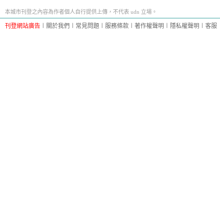
本城市刊登之內容為作者個人自行提供上傳，不代表 udn 立場。
刊登網站廣告
︱
關於我們
︱
常見問題
︱
服務條款
︱
著作權聲明
︱
隱私權聲明
︱
客服