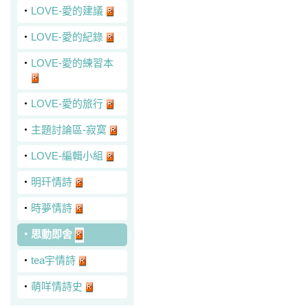
‧
LOVE-愛的建議
‧
LOVE-愛的紀錄
‧
LOVE-愛的練習本
‧
LOVE-愛的旅行
‧
主題討論區-寂寞
‧
LOVE-編輯小組
‧
明玕情詩
‧
時夢情詩
‧
思動即舍
‧
tea宇情詩
‧
萌咩情詩史