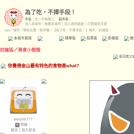
為了吃，不擇手段！
市長：
北一中無敵三
副市長：
加入本城市
｜
推薦本城市
｜
加入我的最愛
｜
訂閱最新文章
udn
／
城市
／
學校社團
／
高中職
／
【為了吃，不擇手段！】城市
／討論區／
本城市首頁
討論區
精華區
投票區
影像館
推
討論區
／
美食小報報
看回應文
你覺得金山最有特色的食物是what?
weichih777
等級：
留言
｜
加入好友