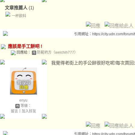
文章推薦人
(1)
一杯飲料
引用網址：https://city.udn.com/forum
應該是手工餅吧 !
回應給：
防範坍方（weichih777）
我覺得老街上的手公餅很好吃呢!每次買回去都一
enyu
等級：
留言
｜
加入好友
引用網址：https://city.udn.com/forum