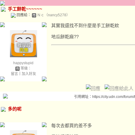
手工餅乾~~~~~~
回應給：
Ｎｃ（nancy5278）
其實我還找不到什麼是手工餅乾欸
地瓜餅乾麻??
happystupid
等級：
留言
｜
加入好友
引用網址：https://city.udn.com/forum
多的呢
每次去都買的差不多