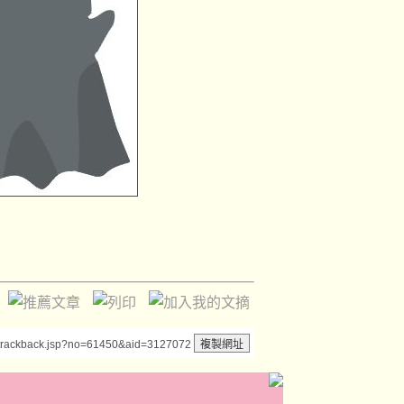
/trackback.jsp?no=61450&aid=3127072