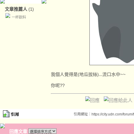
文章推薦人
(1)
一杯飲料
我個人覺得是(地瓜拔絲)...流口水中~~
你呢??
引用網址：https://city.udn.com/forum
回應文章