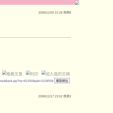
2008/12/20 22:26
推薦
0
/trackback.jsp?no=61450&aid=3158556
2008/12/17 23:02
推薦
1