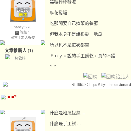
黑糖棒棒糖喔
麻花捲喔
吃那間要自己捧菜的餐廳
nancy5278
等級：
但我本身不是說很愛 地瓜
留言
｜
加入好友
所以也不是每次都買
文章推薦人
(1)
Ｅｎｙｕ說的手工餅乾，真的不錯
一杯飲料
^ ^
引用網址：https://city.udn.com/forum
= =?
什麼是地瓜拔絲 ...
什麼是手工餅 ...