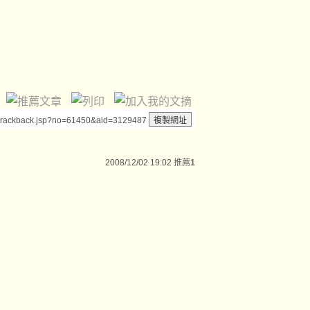
/trackback.jsp?no=61450&aid=3129487
2008/12/02 19:02
推薦
1