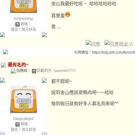
金山我最好吃啦 ~ 哈哈哈哈哈哈
真害羞
forfunnning
等級：
靠 ...
留言
｜
加入好友
引用網址：https://city.udn.com/forum
最有名的~
回應給：
防範坍方（weichih777）
都不錯呢~
說到金山應該是鴨肉吧~~~哈哈
每到假日就有好多人慕名而來呢^^
happystupid
等級：
留言
｜
加入好友