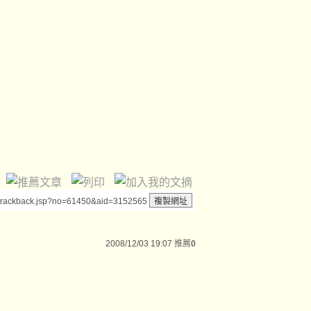
/trackback.jsp?no=61450&aid=3152565
2008/12/03 19:07
推薦
0