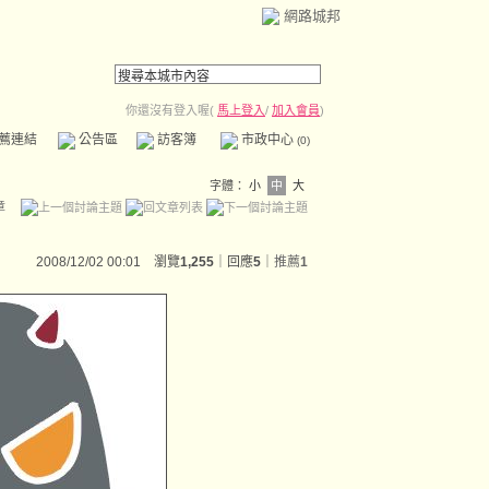
網路城邦
你還沒有登入喔(
馬上登入
/
加入會員
)
薦連結
公告區
訪客簿
市政中心
(0)
字體：
小
中
大
章
2008/12/02 00:01 瀏覽
1,255
｜回應
5
｜
推薦
1