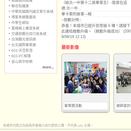
‧
網路城邦週報
（給北一中第十二居畢業生）-我曾在這
‧
聯合知識庫
裡-北一中...
‧
中華民國期刊論文索引系統
畢卡索的故事---賊
‧
博客來網路書局
--倒數計時--
‧
中學生網站
恭喜！本城市已經升到等級 6 囉！請按下
‧
基峰線上複習系統
此連結啟動升級。（啟動升級成功） (200
‧
交通部觀光局行政系統
9/08/19 12:13)
‧
台灣觀光資訊網
‧
台北國際專業展
最新影像
‧
603-天空影音
‧
603-PC相簿
‧
金山高中校網
more...
畢業週活動
謝師宴的
本城市刊登之內容為作者個人自行提供上傳，不代表 udn 立場。