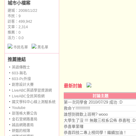
城市小檔案
建城：2008/11/22
市民：9
訪客：499,942
文章：2,314
推薦：
0
活力：0.0
市民名單
黑名單
推薦連結
‧
英語傳教士
‧
603-無名
‧
603-Pc外接
‧
創意設計大賽
最新討論
‧
LiveABC英語學習資源網
討論主題
‧
LiveABC全民英檢網
‧
國文學科中心線上測驗系統
第一次同學會 2010/07/29 成功 :D
‧
Youtube
救命ㄚ!!!!!!!!!!!!
‧
部落格大賽公告
誰想到微軟上班啊? wooo
‧
金石堂網路書局
大學生了沒 !!! 無敵三校系公佈 恭喜啦 :D
‧
誠品網路書局
恭喜畢業囉
‧
妍甄的相簿
恭喜四技二專上榜同學！繼續加油！