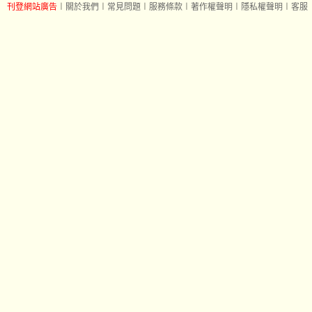
刊登網站廣告
︱
關於我們
︱
常見問題
︱
服務條款
︱
著作權聲明
︱
隱私權聲明
︱
客服