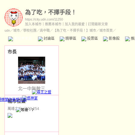
為了吃，不擇手段！
https://city.udn.com/11250
加入本城市
｜
推薦本城市
｜
加入我的最愛
｜
訂閱最新文章
udn
／
城市
／
學校社團
／
高中職
／
【為了吃，不擇手段！】城市
／城市首頁／
本城市首頁
討論區
精華區
投票區
影像館
推
市長
北一中無敵三
城市位置
萬峰之山／503,254