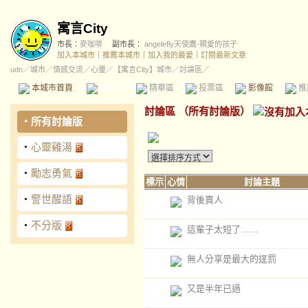
寓言City
市長：
麥咖啡
副市長：
angelefly天使鷹-親愛的孩子
加入本城市
｜
推薦本城市
｜
加入我的最愛
｜
訂閱最新文章
udn
／
城市
／
情感交流
／
心靈
／
【寓言City】城市
／討論區／
本城市首頁
討論區
精華區
投票區
影像館
推
討論區
（
所有討論版
）
‧
所有討論版
‧
心靈雞湯
‧
勵志勇氣
標示
心情
討論主題
‧
警世醒語
背後賣人
‧
不分版
這輩子太短了……
無人分享是最大的逞罰
又是半年已過