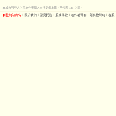
本城市刊登之內容為作者個人自行提供上傳，不代表 udn 立場。
刊登網站廣告
︱
關於我們
︱
常見問題
︱
服務條款
︱
著作權聲明
︱
隱私權聲明
︱
客服