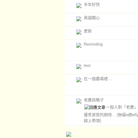
半年好快
真誠關心
更新
Reminding
test
在一個農場裡....
老鷹與鴨子
一般人對「老鷹」
優秀資質的期待...
(無礙e網ef
線上帶領)