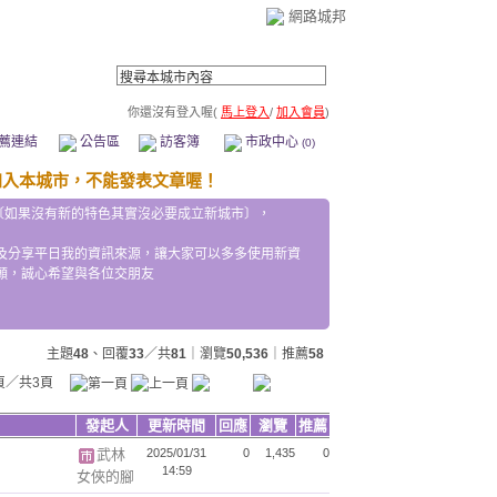
網路城邦
你還沒有登入喔(
馬上登入
/
加入會員
)
薦連結
公告區
訪客簿
市政中心
(0)
〔如果沒有新的特色其實沒必要成立新城市〕，
及分享平日我的資訊來源，讓大家可以多多使用新資
願，誠心希望與各位交朋友
主題
48
、回覆
33
／共
81
｜瀏覽
50,536
｜推薦
58
頁／共3頁
發起人
更新時間
回應
瀏覽
推薦
武林
2025/01/31
0
1,435
0
14:59
女俠的腳