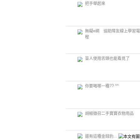
把手舉起來
無礙e網 協助障友線上學習
程
盲人使用舌頭也能看見了
你要喝哪一種?? ^^
胡椒徵召二手寶寶衣物用品
還有這種金錢豹...