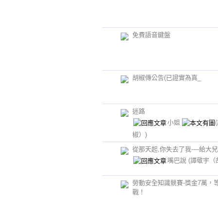
免費語音鍵盤
胡椒傳公告(已證實為真_
迷路
小姐
椒）)
從那天起,你失去了我----給大
嘴巴說
(譚敬宇（
勞動安全知識競賽-獎金7萬，
戰！