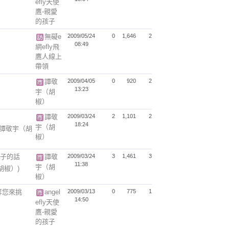
efly天使
鷹-親愛
的孩子
無礙e
2009/05/24
0
1,646
2
08:49
網efly飛
鷹人線上
帶領
譚敬
2009/04/05
0
920
2
13:23
宇（胡
椒）
譚敬
2009/03/24
2
1,101
2
18:24
宇（胡
(譚敬宇（胡
椒）
兒子的話
譚敬
2009/03/24
3
1,461
3
11:38
宇（胡
胡椒）)
椒）
等您來挑
angel
2009/03/13
0
775
1
14:50
efly天使
鷹-親愛
的孩子