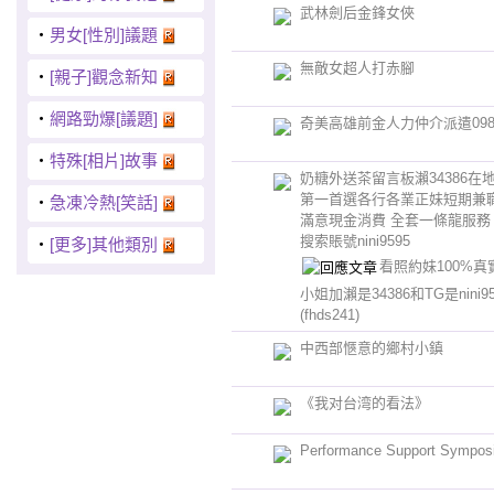
武林劍后金鋒女俠
‧
男女[性別]議題
無敵女超人打赤腳
‧
[親子]觀念新知
‧
網路勁爆[議題]
奇美高雄前金人力仲介派遣09894
‧
特殊[相片]故事
奶糖外送茶留言板瀨34386在
第一首選各行各業正妹短期兼職
‧
急凍冷熱[笑話]
滿意現金消費 全套一條龍服務 
搜索賬號nini9595
‧
[更多]其他類別
看照約妹100%
小姐加瀨是34386和TG是nini
(fhds241)
中西部愜意的鄉村小鎮
《我对台湾的看法》
Performance Support Sympos