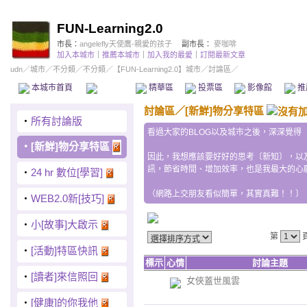
FUN-Learning2.0
市長：
angelefly天使鷹-親愛的孩子
副市長：
麥咖啡
加入本城市
｜
推薦本城市
｜
加入我的最愛
｜
訂閱最新文章
udn
／
城市
／
不分類
／
不分類
／
【FUN-Learning2.0】城市
／討論區／
本城市首頁
討論區
精華區
投票區
影像館
推
討論區
／
[新鮮]物分享特區
‧
所有討論版
看過大家的BLOG以及城市之後，深深覺得
‧
[新鮮]物分享特區
因此，我想應該要好好的思考〔新知〕，以
訊，節省時間、增加效率，也是我最大的心
‧
24 hr 數位[學習]
（網路上交朋友看似簡單，其實真難！！〕
‧
WEB2.0新[技巧]
‧
小[故事]大啟示
第
‧
[活動]特區快訊
標示
心情
討論主題
‧
[讀者]來信照回
女俠蓋世風雲
‧
[健康]的你我他