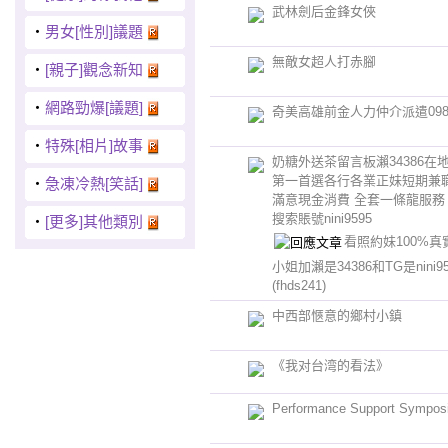
武林劍后金鋒女俠
‧
男女[性別]議題
無敵女超人打赤腳
‧
[親子]觀念新知
‧
網路勁爆[議題]
奇美高雄前金人力仲介派遣09894
‧
特殊[相片]故事
奶糖外送茶留言板瀨34386在
第一首選各行各業正妹短期兼職
‧
急凍冷熱[笑話]
滿意現金消費 全套一條龍服務 
搜索賬號nini9595
‧
[更多]其他類別
看照約妹100%
小姐加瀨是34386和TG是nini
(fhds241)
中西部愜意的鄉村小鎮
《我对台湾的看法》
Performance Support Sympos