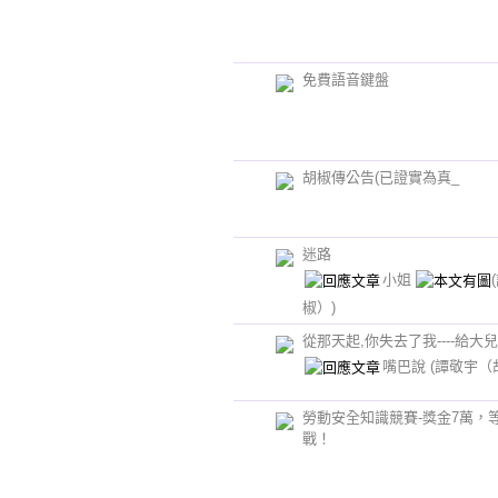
免費語音鍵盤
胡椒傳公告(已證實為真_
迷路
小姐
椒）)
從那天起,你失去了我----給大
嘴巴說
(譚敬宇（
勞動安全知識競賽-獎金7萬，
戰！