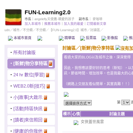
FUN-Learning2.0
市長：
angelefly天使鷹-親愛的孩子
副市長：
麥咖啡
加入本城市
｜
推薦本城市
｜
加入我的最愛
｜
訂閱最新文章
udn
／
城市
／
不分類
／
不分類
／
【FUN-Learning2.0】城市
／討論區／
本城市首頁
討論區
精華區
投票區
影像館
推
討論區
／
[新鮮]物分享特區
‧
所有討論版
看過大家的BLOG以及城市之後，深深覺得
‧
[新鮮]物分享特區
因此，我想應該要好好的思考〔新知〕，以
訊，節省時間、增加效率，也是我最大的心
‧
24 hr 數位[學習]
（網路上交朋友看似簡單，其實真難！！〕
‧
WEB2.0新[技巧]
‧
小[故事]大啟示
第
‧
[活動]特區快訊
標示
心情
討論主題
‧
[讀者]來信照回
女俠蓋世風雲
‧
[健康]的你我他