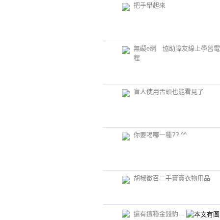
把手舉起來
無礙e網 協助障友線上學習
程
盲人使用舌頭也能看見了
你要喝哪一種?? ^^
胡椒徵召二手寶寶衣物用品
還有這種金錢豹...