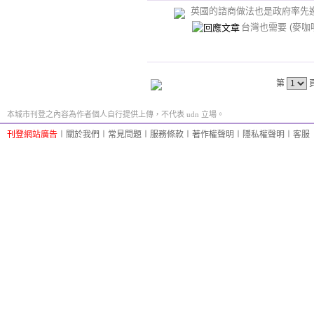
英國的諮商做法也是政府率先進行.
台灣也需要
(麥咖
第
本城市刊登之內容為作者個人自行提供上傳，不代表 udn 立場。
刊登網站廣告
︱
關於我們
︱
常見問題
︱
服務條款
︱
著作權聲明
︱
隱私權聲明
︱
客服