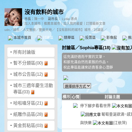
沒有飲料的城市
市長：
陳一中
副市長：
Lydia-惠貞
加入本城市
｜
推薦本城市
｜
加入我的最愛
｜
訂閱最新文章
udn
／
城市
／
人文藝術
／
藝術天地
／
【沒有飲料的城市】城市
／討論區／
本城市首頁
討論區
精華區
投票區
影像館
推
討論區
／
Sophia專區(18)
‧
所有討論版
這充滿舒適而平實的文筆，
和那充滿自然而素雅的作品。
‧
暫不分類區(00)
祝此專區能讓來訪貴客身心澄靜
‧
城市公告區(12)
‧
城市三週年慶生活動
專區(03)
標示
心情
討論主題
‧
哈啦嗑牙區(21)
停下腳步看看世界
‧
紙雕作品區(28)
葡萄垂涎欲滴~感
與快樂
(江依萍)
‧
黃金剪粘區(03)