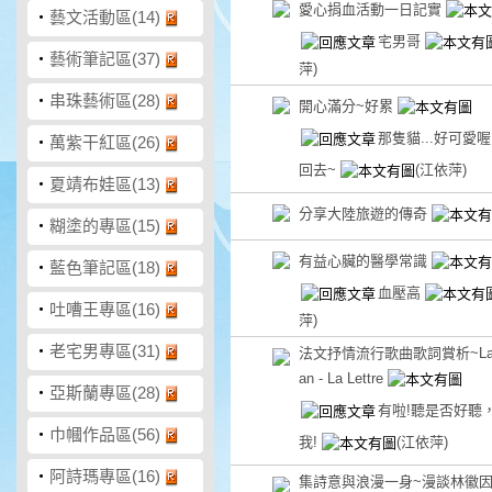
愛心捐血活動一日記實
‧
藝文活動區(14)
宅男哥
‧
藝術筆記區(37)
萍)
‧
串珠藝術區(28)
開心滿分~好累
那隻貓...好可愛
‧
萬紫干紅區(26)
回去~
(江依萍)
‧
夏靖布娃區(13)
分享大陸旅遊的傳奇
‧
糊塗的專區(15)
有益心臟的醫學常識
‧
藍色筆記區(18)
血壓高
‧
吐嘈王專區(16)
萍)
‧
老宅男專區(31)
法文抒情流行歌曲歌詞賞析~Lara
an - La Lettre
‧
亞斯蘭專區(28)
有啦!聽是否好聽
‧
巾幗作品區(56)
我!
(江依萍)
‧
阿詩瑪專區(16)
集詩意與浪漫一身~漫談林徽