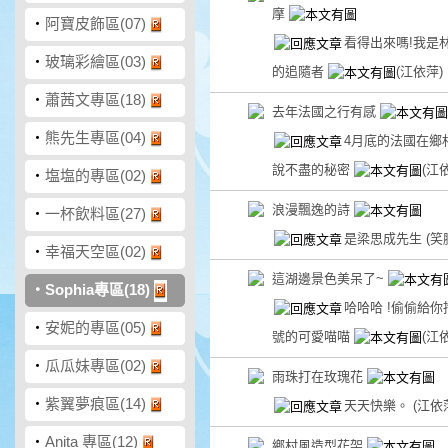
摩
‧
阿寶皮飾區(07)
看得出來嗎!我是
‧
玻璃彩繪區(03)
的追隨者
(江依萍)
‧
蕭茜文專區(18)
去年法國之行有感
‧
熊先生專區(04)
4月底的法國在鄉
說不盡的秘密
(江
‧
塩塩的專區(02)
浪漫飄逸的詩
‧
一杯飲料區(27)
是梁思成先生
(笑
‧
幸福天空區(02)
這湖邊景色美呆了~
‧
Sophia專區(18)
哈哈哈 !偷偷給你
‧
安妮的專區(05)
號的可愛喵喵
(江
‧
瓜瓜妹專區(02)
雨珠打在玫瑰花
‧
紫翼夢痕區(14)
天天快樂。
(江依
‧
Anita 專區(12)
鄉村風造型花架