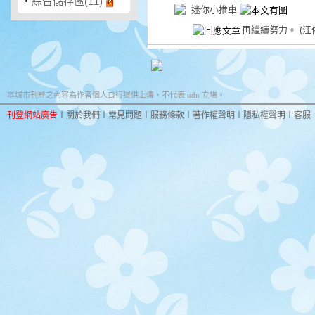
‧
綜合儲存區(11)
迷你小推車
再繼續努力。
(江
本城市刊登之內容為作者個人自行提供上傳，不代表 udn 立場。
刊登網站廣告
︱
關於我們
︱
常見問題
︱
服務條款
︱
著作權聲明
︱
隱私權聲明
︱
客服