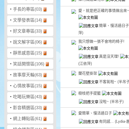
‧
手長的專區(03)
愛，就是把正確的事情做出來
‧
文學發表區(14)
簡單、慢活過日
‧
好文章專區(33)
萍)
我只想做一張不會垮的椅子!
‧
說文解字區(06)
‧
靜思感恩區(15)
真是沒天理!
‧
笑話開懷區(106)
(江依萍)
蘭花壁掛架
‧
故事摩天輪(63)
不客氣啦~
(半吊子
‧
心情故事區(15)
樹枝把手提籃
‧
吃喝玩樂區(43)
沒啦~
(半吊子)
‧
影音精選區(33)
愛簡單、慢活過日子
‧
網上轉貼區(61)
有同感...
(Lydia-