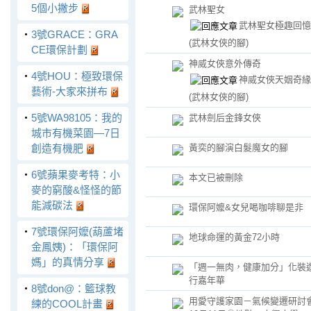
5個小撇步
武林聖女
武林聖女極趣回憶
‧
3號GRACE：GRA
(武林女俠的腳)
CE環保計劃
神威女俠意外傳奇
‧
4號HOU：極致環保
神威女俠天姻奇緣
藝術-大家來拼布
(武林女俠的腳)
‧
5號WA98105：我的
武林劍后金鋒女俠
城市有機菜園—7日
創造有機肥
黃奕的腳演白髮魔女的腳
‧
6號蘋果麥考特：小
本文已被刪除
麥的窮酸&怪怪的節
能減碳法
環保阿嬤&女兒喝咖啡聊是非
‧
7號環保阿嬤(葫蘆堵
地球命運的黃金72小時
金鳳姨)：「環保阿
媽」的真情分享
「週一無肉，健康加分」化裝
行嘉年華
‧
8號don@：籃球教
用愛守護家園－氣候變遷研討
練的COOL計畫