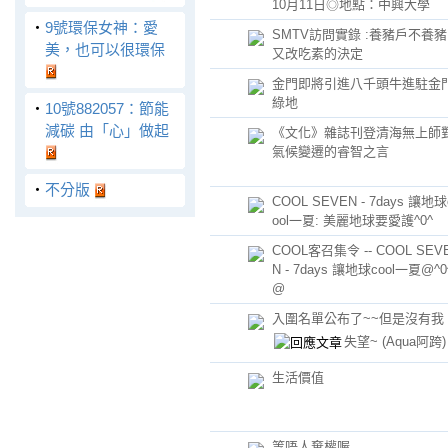
10月11日◎地點：中興大學
‧
9號環保女神：愛
SMTV訪問實錄 :養豬戶不養豬
美，也可以很環保
又改吃素的決定
金門即將引進八千頭牛進駐金
綠地
‧
10號882057：節能
減碳 由「心」做起
《文化》雜誌刊登清海無上師
氣候變遷的睿智之言
‧
不分版
COOL SEVEN - 7days 讓地球
ool一夏: 美麗地球要愛護^0^
COOL客召集令 -- COOL SEV
N - 7days 讓地球cool一夏@^0
@
入圍名單公布了~~但是沒有我
失望~
(Aqua阿跨)
生活價值
等唔人棄權喔...